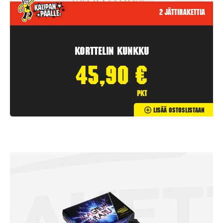
2 jättirakettia
Korttelin kunkku
45,90
€
pkt
Lisää Ostoslistaan