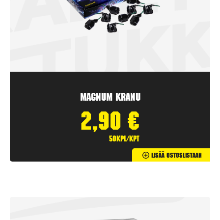
Magnum Kranu
2,90
€
50kpl/kpt
Lisää Ostoslistaan