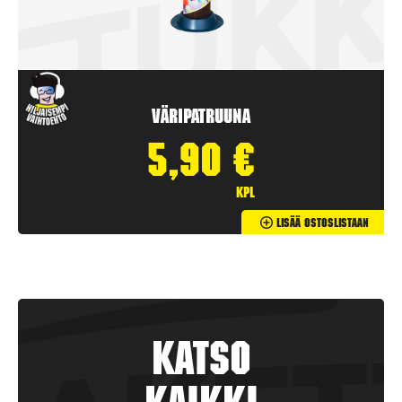
Väripatruuna
5,90
€
kpl
Lisää Ostoslistaan
Katso