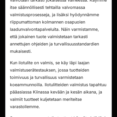
valvotaan tarkasti jokaisessa vaiheessa. Käymme
itse säännöllisesti tehtailla valvomassa
valmistusprosesseja, ja lisäksi hyödynnämme
riippumattoman kolmannen osapuolen
laadunvalvontapalveluita. Näin varmistamme,
että jokainen tuote valmistetaan tarkasti
annettujen ohjeiden ja turvallisuusstandardien
mukaisesti.
Kun ilotulite on valmis, se käy läpi laajan
valmistuserätestauksen, jossa tuotteiden
toimivuus ja turvallisuus varmistetaan
koeammunnoilla. Ilotulitteiden valmistus tapahtuu
pääasiassa Kiinassa kevään ja kesän aikana, ja
valmiit tuotteet kuljetetaan meriteitse
varastollemme.