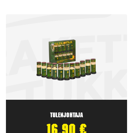
Tulenjohtaja
16,90
€