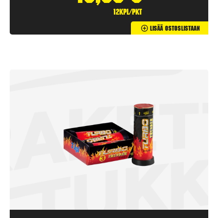
12kpl/pkt
Lisää Ostoslistaan