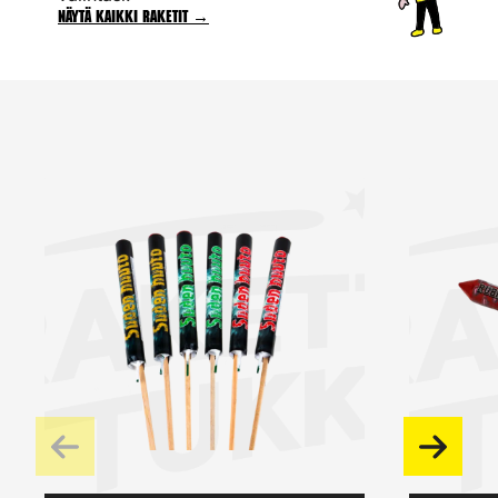
Näytä kaikki raketit →