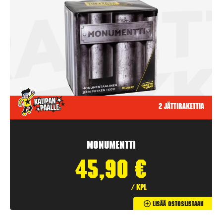
2 jättirakettia
Monumentti
45,90
€
/ kpl
Lisää Ostoslistaan