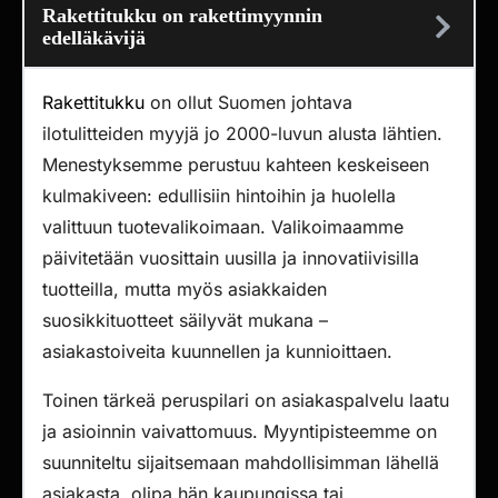
Rakettitukku on rakettimyynnin
edelläkävijä
Rakettitukku
on ollut Suomen johtava
ilotulitteiden myyjä jo 2000-luvun alusta lähtien.
Menestyksemme perustuu kahteen keskeiseen
kulmakiveen: edullisiin hintoihin ja huolella
valittuun tuotevalikoimaan. Valikoimaamme
päivitetään vuosittain uusilla ja innovatiivisilla
tuotteilla, mutta myös asiakkaiden
suosikkituotteet säilyvät mukana –
asiakastoiveita kuunnellen ja kunnioittaen.
Toinen tärkeä peruspilari on asiakaspalvelu laatu
ja asioinnin vaivattomuus. Myyntipisteemme on
suunniteltu sijaitsemaan mahdollisimman lähellä
asiakasta, olipa hän kaupungissa tai