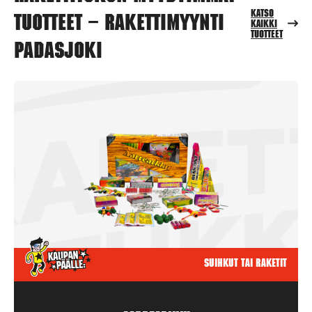
Katso
tuotteet – Rakettimyynti
kaikki
tuotteet
Padasjoki
Suihkut tai raketit