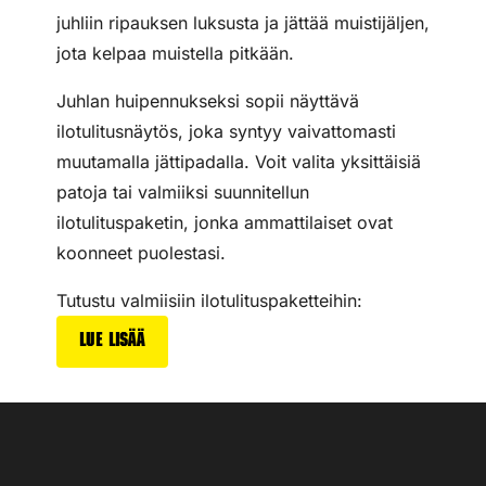
juhliin ripauksen luksusta ja jättää muistijäljen,
jota kelpaa muistella pitkään.
Juhlan huipennukseksi sopii näyttävä
ilotulitusnäytös, joka syntyy vaivattomasti
muutamalla jättipadalla. Voit valita yksittäisiä
patoja tai valmiiksi suunnitellun
ilotulituspaketin, jonka ammattilaiset ovat
koonneet puolestasi.
Tutustu valmiisiin ilotulituspaketteihin:
Lue lisää