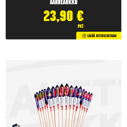
Aarrearkku
23,90
€
pkt
Lisää Ostoslistaan