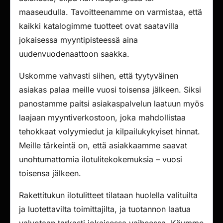
maaseudulla. Tavoitteenamme on varmistaa, että
kaikki katalogimme tuotteet ovat saatavilla
jokaisessa myyntipisteessä aina
uudenvuodenaattoon saakka.
Uskomme vahvasti siihen, että tyytyväinen
asiakas palaa meille vuosi toisensa jälkeen. Siksi
panostamme paitsi asiakaspalvelun laatuun myös
laajaan myyntiverkostoon, joka mahdollistaa
tehokkaat volyymiedut ja kilpailukykyiset hinnat.
Meille tärkeintä on, että asiakkaamme saavat
unohtumattomia ilotulitekokemuksia – vuosi
toisensa jälkeen.
Rakettitukun ilotulitteet tilataan huolella valituilta
ja luotettavilta toimittajilta, ja tuotannon laatua