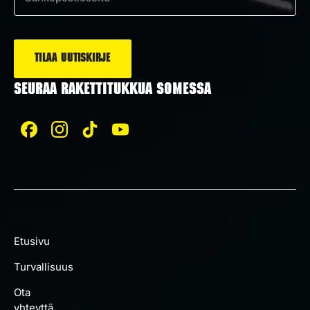
Sähköposti
*
SEURAA RAKETTITUKKUA SOMESSA
Etusivu
Turvallisuus
Ota
yhteyttä