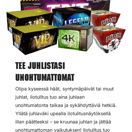
Tee juhlistasi
unohtumattomat
Olipa kyseessä häät, syntymäpäivät tai muut
juhlat, ilotulitus tuo aina juhlaan
unohtumatonta taikaa ja sykähdyttäviä hetkiä.
Yllätä juhlaväki upealla ilotulitusnäytöksellä
illan päätteeksi – se kruunaa juhlan ja jättää
unohtumattoman vaikutuksen! Ilotulitus tuo