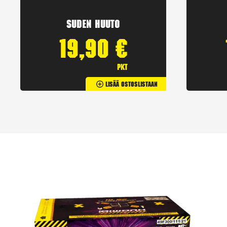
Suden huuto
19,90
€
pkt
Lisää Ostoslistaan