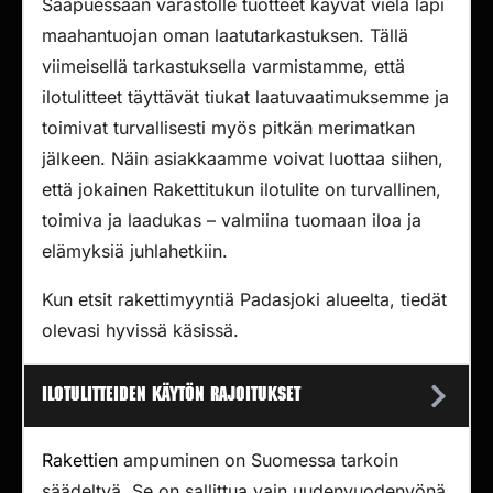
Saapuessaan varastolle tuotteet käyvät vielä läpi
maahantuojan oman laatutarkastuksen. Tällä
viimeisellä tarkastuksella varmistamme, että
ilotulitteet täyttävät tiukat laatuvaatimuksemme ja
toimivat turvallisesti myös pitkän merimatkan
jälkeen. Näin asiakkaamme voivat luottaa siihen,
että jokainen Rakettitukun ilotulite on turvallinen,
toimiva ja laadukas – valmiina tuomaan iloa ja
elämyksiä juhlahetkiin.
Kun etsit rakettimyyntiä Padasjoki alueelta, tiedät
olevasi hyvissä käsissä.
Ilotulitteiden käytön rajoitukset
Rakettien
ampuminen on Suomessa tarkoin
säädeltyä. Se on sallittua vain uudenvuodenyönä