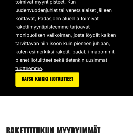
toimivat
myyntipisteet
. Kun
uudenvuodenjuhlat tai venetsialaiset jälleen
koittavat, Padasjoen alueella toimivat
rakettimyyntipisteemme tarjoavat
monipuolisen valikoiman,
josta löydät kaiken
tarvittavan niin isoon kuin pieneen juhlaan,
kuten esimerkiksi
raketit
,
padat
,
ilmapommit
,
pienet ilotulitteet
sekä tietenkin
uusimmat
tuotteemme
.
Katso kaikki ilotulitteet
Rakettitukun myydyimmät