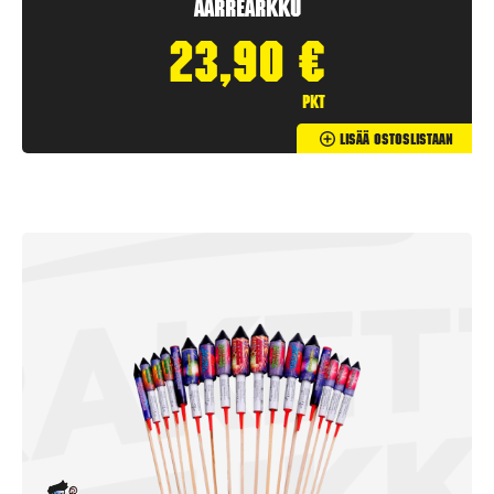
Aarrearkku
23,90
€
pkt
Lisää Ostoslistaan