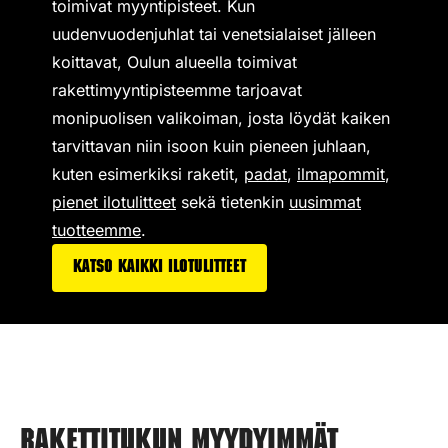
toimivat
myyntipisteet
. Kun
uudenvuodenjuhlat tai venetsialaiset jälleen
koittavat, Oulun alueella toimivat
rakettimyyntipisteemme tarjoavat
monipuolisen valikoiman,
josta löydät kaiken
tarvittavan niin isoon kuin pieneen juhlaan,
kuten esimerkiksi
raketit
,
padat
,
ilmapommit
,
pienet ilotulitteet
sekä tietenkin
uusimmat
tuotteemme
.
Katso kaikki ilotulitteet
Rakettitukun myydyimmät