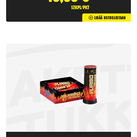
12kpl/pkt
Lisää Ostoslistaan