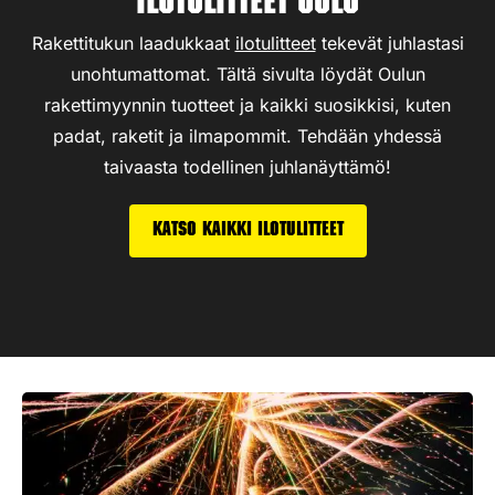
Ilotulitteet Oulu
Rakettitukun laadukkaat
ilotulitteet
tekevät juhlastasi
unohtumattomat. Tältä sivulta löydät Oulun
rakettimyynnin tuotteet ja kaikki suosikkisi, kuten
padat, raketit ja ilmapommit. Tehdään yhdessä
taivaasta todellinen juhlanäyttämö!
Katso kaikki ilotulitteet