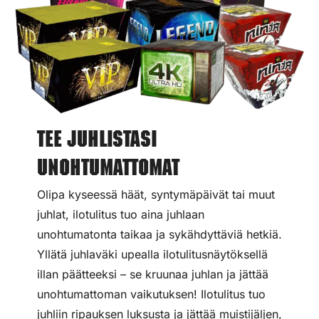
Tee juhlistasi
unohtumattomat
Olipa kyseessä häät, syntymäpäivät tai muut
juhlat, ilotulitus tuo aina juhlaan
unohtumatonta taikaa ja sykähdyttäviä hetkiä.
Yllätä juhlaväki upealla ilotulitusnäytöksellä
illan päätteeksi – se kruunaa juhlan ja jättää
unohtumattoman vaikutuksen! Ilotulitus tuo
juhliin ripauksen luksusta ja jättää muistijäljen,