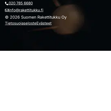
020 785 6680
info@rakettitukku.fi
© 2026 Suomen Rakettitukku Oy
Tietosuojaseloste
Evästeet