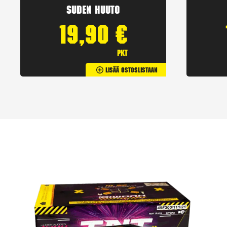
Suden huuto
19,90
€
pkt
Lisää Ostoslistaan