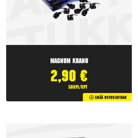
Magnum Kranu
2,90
€
50kpl/kpt
Lisää Ostoslistaan