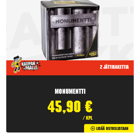
2 jättirakettia
Monumentti
45,90
€
/ kpl
Lisää Ostoslistaan