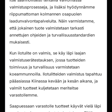
itse säännöllisesti tehtailla valvomassa
valmistusprosesseja, ja lisäksi hyödynnämme
riippumattoman kolmannen osapuolen
laadunvalvontapalveluita. Näin varmistamme,
että jokainen tuote valmistetaan tarkasti
annettujen ohjeiden ja turvallisuusstandardien
mukaisesti.
Kun ilotulite on valmis, se käy läpi laajan
valmistuserätestauksen, jossa tuotteiden
toimivuus ja turvallisuus varmistetaan
koeammunnoilla. Ilotulitteiden valmistus tapahtuu
pääasiassa Kiinassa kevään ja kesän aikana, ja
valmiit tuotteet kuljetetaan meriteitse
varastollemme.
Saapuessaan varastolle tuotteet käyvät vielä läpi