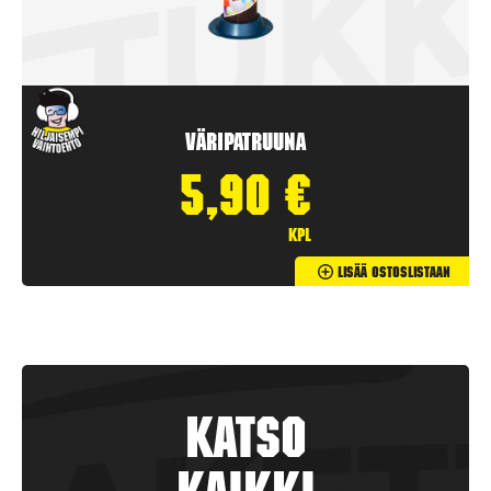
Väripatruuna
5,90
€
kpl
Lisää Ostoslistaan
Katso