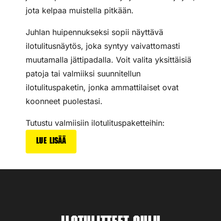
jota kelpaa muistella pitkään.
Juhlan huipennukseksi sopii näyttävä
ilotulitusnäytös, joka syntyy vaivattomasti
muutamalla jättipadalla. Voit valita yksittäisiä
patoja tai valmiiksi suunnitellun
ilotulituspaketin, jonka ammattilaiset ovat
koonneet puolestasi.
Tutustu valmiisiin ilotulituspaketteihin:
Lue lisää