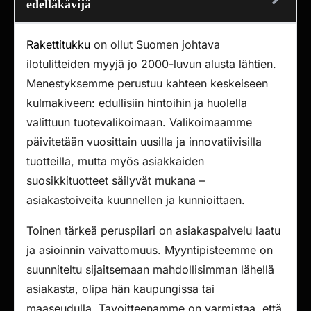
edelläkävijä
Rakettitukku
on ollut Suomen johtava
ilotulitteiden myyjä jo 2000-luvun alusta lähtien.
Menestyksemme perustuu kahteen keskeiseen
kulmakiveen: edullisiin hintoihin ja huolella
valittuun tuotevalikoimaan. Valikoimaamme
päivitetään vuosittain uusilla ja innovatiivisilla
tuotteilla, mutta myös asiakkaiden
suosikkituotteet säilyvät mukana –
asiakastoiveita kuunnellen ja kunnioittaen.
Toinen tärkeä peruspilari on asiakaspalvelu laatu
ja asioinnin vaivattomuus. Myyntipisteemme on
suunniteltu sijaitsemaan mahdollisimman lähellä
asiakasta, olipa hän kaupungissa tai
maaseudulla. Tavoitteenamme on varmistaa, että