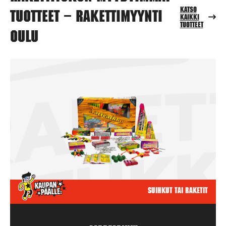
Katso
tuotteet – Rakettimyynti
kaikki
tuotteet
Oulu
Suihkut tai raketit