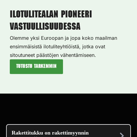
Ilotulitealan pioneeri
vastuullisuudessa
Olemme yksi Euroopan ja jopa koko maailman
ensimmäisistä ilotuliteyhtiöistä, jotka ovat
sitoutuneet päästöjen vähentämiseen.
Tutustu tarkemmin
Rakettitukku on rakettimyynnin