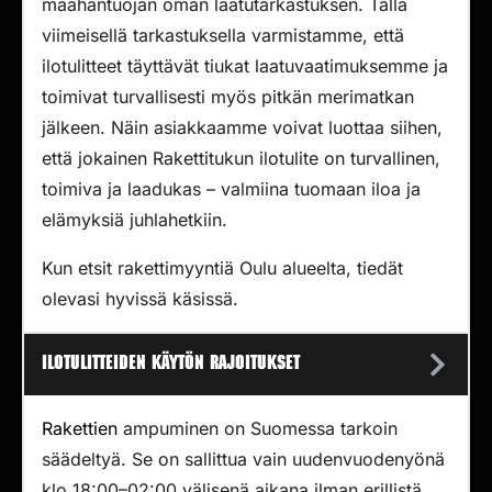
maahantuojan oman laatutarkastuksen. Tällä
viimeisellä tarkastuksella varmistamme, että
ilotulitteet täyttävät tiukat laatuvaatimuksemme ja
toimivat turvallisesti myös pitkän merimatkan
jälkeen. Näin asiakkaamme voivat luottaa siihen,
että jokainen Rakettitukun ilotulite on turvallinen,
toimiva ja laadukas – valmiina tuomaan iloa ja
elämyksiä juhlahetkiin.
Kun etsit rakettimyyntiä Oulu alueelta, tiedät
olevasi hyvissä käsissä.
Ilotulitteiden käytön rajoitukset
Rakettien
ampuminen on Suomessa tarkoin
säädeltyä. Se on sallittua vain uudenvuodenyönä
klo 18:00–02:00 välisenä aikana ilman erillistä