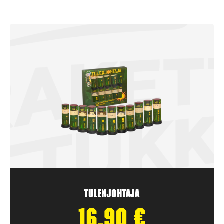
Tulenjohtaja
16,90
€