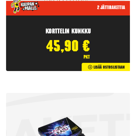
2 jättirakettia
Korttelin kunkku
45,90
€
pkt
Lisää Ostoslistaan