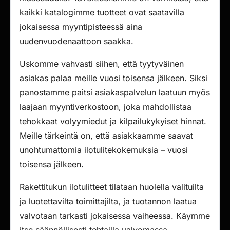
kaikki katalogimme tuotteet ovat saatavilla
jokaisessa myyntipisteessä aina
uudenvuodenaattoon saakka.
Uskomme vahvasti siihen, että tyytyväinen
asiakas palaa meille vuosi toisensa jälkeen. Siksi
panostamme paitsi asiakaspalvelun laatuun myös
laajaan myyntiverkostoon, joka mahdollistaa
tehokkaat volyymiedut ja kilpailukykyiset hinnat.
Meille tärkeintä on, että asiakkaamme saavat
unohtumattomia ilotulitekokemuksia – vuosi
toisensa jälkeen.
Rakettitukun ilotulitteet tilataan huolella valituilta
ja luotettavilta toimittajilta, ja tuotannon laatua
valvotaan tarkasti jokaisessa vaiheessa. Käymme