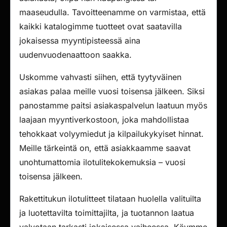
maaseudulla. Tavoitteenamme on varmistaa, että
kaikki katalogimme tuotteet ovat saatavilla
jokaisessa myyntipisteessä aina
uudenvuodenaattoon saakka.
Uskomme vahvasti siihen, että tyytyväinen
asiakas palaa meille vuosi toisensa jälkeen. Siksi
panostamme paitsi asiakaspalvelun laatuun myös
laajaan myyntiverkostoon, joka mahdollistaa
tehokkaat volyymiedut ja kilpailukykyiset hinnat.
Meille tärkeintä on, että asiakkaamme saavat
unohtumattomia ilotulitekokemuksia – vuosi
toisensa jälkeen.
Rakettitukun ilotulitteet tilataan huolella valituilta
ja luotettavilta toimittajilta, ja tuotannon laatua