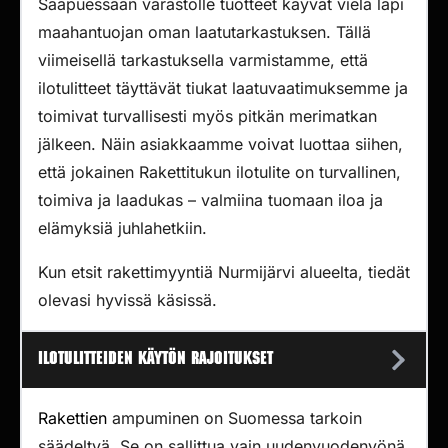
Saapuessaan varastolle tuotteet käyvät vielä läpi
maahantuojan oman laatutarkastuksen. Tällä
viimeisellä tarkastuksella varmistamme, että
ilotulitteet täyttävät tiukat laatuvaatimuksemme ja
toimivat turvallisesti myös pitkän merimatkan
jälkeen. Näin asiakkaamme voivat luottaa siihen,
että jokainen Rakettitukun ilotulite on turvallinen,
toimiva ja laadukas – valmiina tuomaan iloa ja
elämyksiä juhlahetkiin.
Kun etsit rakettimyyntiä Nurmijärvi alueelta, tiedät
olevasi hyvissä käsissä.
Ilotulitteiden käytön rajoitukset
Rakettien
ampuminen on Suomessa tarkoin
säädeltyä. Se on sallittua vain uudenvuodenyönä