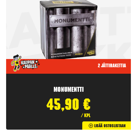
2 jättirakettia
Monumentti
45,90
€
/ kpl
Lisää Ostoslistaan