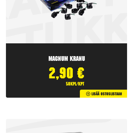
Magnum Kranu
2,90
€
50kpl/kpt
Lisää Ostoslistaan