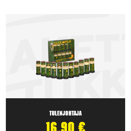
Tulenjohtaja
16,90
€