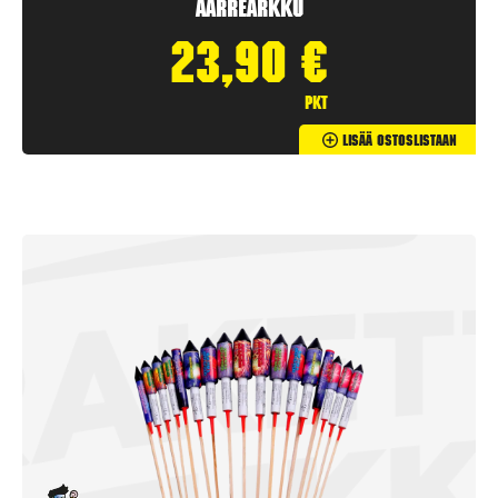
Aarrearkku
23,90
€
pkt
Lisää Ostoslistaan