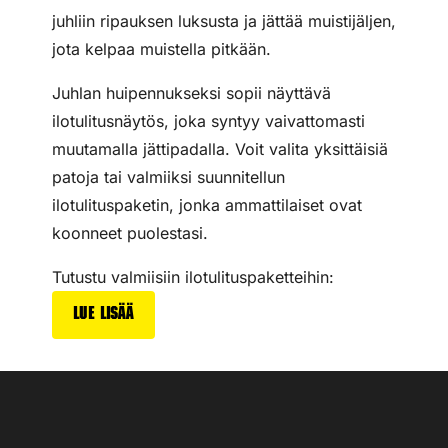
juhliin ripauksen luksusta ja jättää muistijäljen,
jota kelpaa muistella pitkään.
Juhlan huipennukseksi sopii näyttävä
ilotulitusnäytös, joka syntyy vaivattomasti
muutamalla jättipadalla. Voit valita yksittäisiä
patoja tai valmiiksi suunnitellun
ilotulituspaketin, jonka ammattilaiset ovat
koonneet puolestasi.
Tutustu valmiisiin ilotulituspaketteihin:
Lue lisää