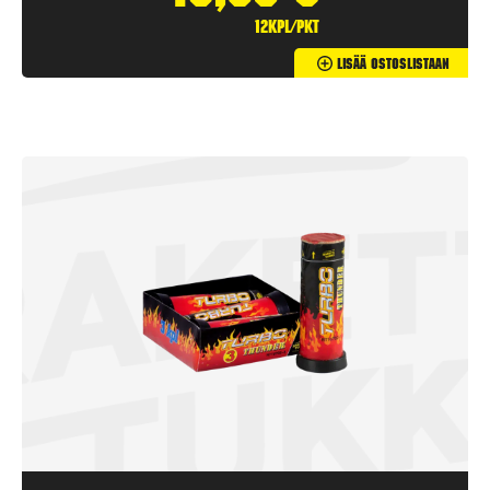
12kpl/pkt
Lisää Ostoslistaan