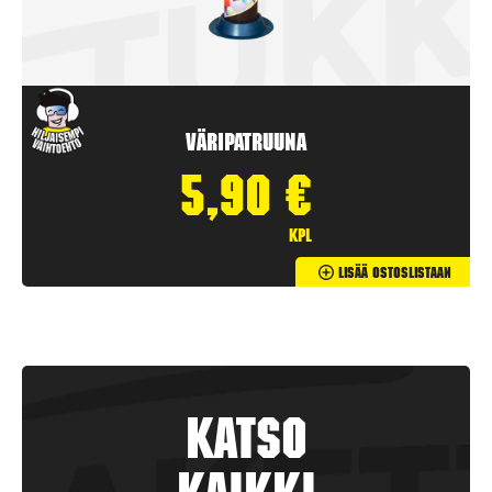
Väripatruuna
5,90
€
kpl
Lisää Ostoslistaan
Katso