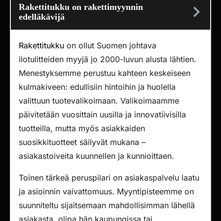
Rakettitukku on rakettimyynnin
edelläkävijä
Rakettitukku
on ollut Suomen johtava
ilotulitteiden myyjä jo 2000-luvun alusta lähtien.
Menestyksemme perustuu kahteen keskeiseen
kulmakiveen: edullisiin hintoihin ja huolella
valittuun tuotevalikoimaan. Valikoimaamme
päivitetään vuosittain uusilla ja innovatiivisilla
tuotteilla, mutta myös asiakkaiden
suosikkituotteet säilyvät mukana –
asiakastoiveita kuunnellen ja kunnioittaen.
Toinen tärkeä peruspilari on asiakaspalvelu laatu
ja asioinnin vaivattomuus. Myyntipisteemme on
suunniteltu sijaitsemaan mahdollisimman lähellä
asiakasta, olipa hän kaupungissa tai