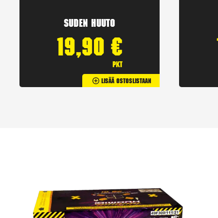
Suden huuto
19,90
€
pkt
Lisää Ostoslistaan