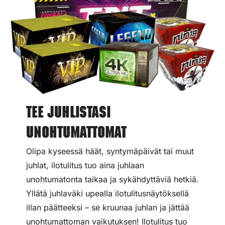
Tee juhlistasi
unohtumattomat
Olipa kyseessä häät, syntymäpäivät tai muut
juhlat, ilotulitus tuo aina juhlaan
unohtumatonta taikaa ja sykähdyttäviä hetkiä.
Yllätä juhlaväki upealla ilotulitusnäytöksellä
illan päätteeksi – se kruunaa juhlan ja jättää
unohtumattoman vaikutuksen! Ilotulitus tuo