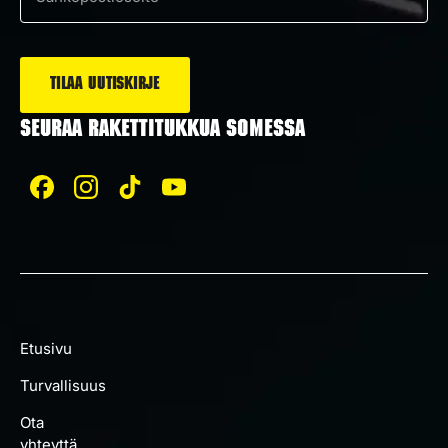
Sähköposti
*
SEURAA RAKETTITUKKUA SOMESSA
Etusivu
Turvallisuus
Ota
yhteyttä