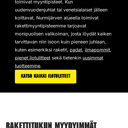
toimivat
myyntipisteet
. Kun
uudenvuodenjuhlat tai venetsialaiset jälleen
koittavat, Nurmijärven alueella toimivat
rakettimyyntipisteemme tarjoavat
monipuolisen valikoiman,
josta löydät kaiken
tarvittavan niin isoon kuin pieneen juhlaan,
kuten esimerkiksi
raketit
,
padat
,
ilmapommit
,
pienet ilotulitteet
sekä tietenkin
uusimmat
tuotteemme
.
Katso kaikki ilotulitteet
Rakettitukun myydyimmät