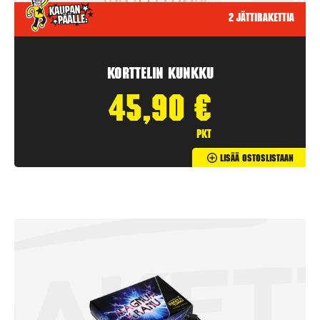
2 jättirakettia
Korttelin kunkku
45,90
€
pkt
Lisää Ostoslistaan