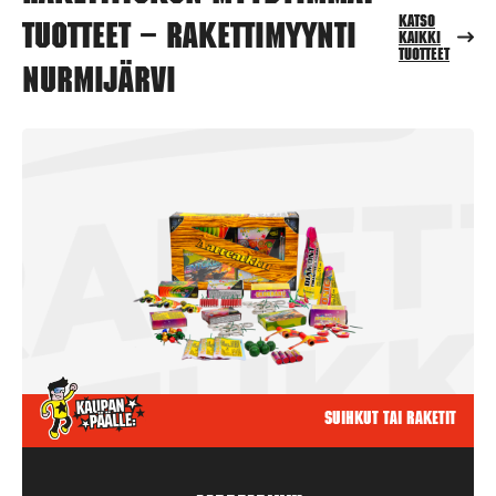
Katso
tuotteet – Rakettimyynti
kaikki
tuotteet
Nurmijärvi
Suihkut tai raketit