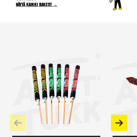
Näytä kaikki raketit →