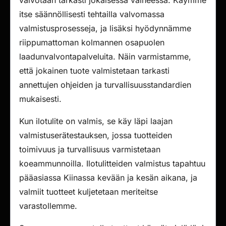
valvotaan tarkasti jokaisessa vaiheessa. Käymme
itse säännöllisesti tehtailla valvomassa
valmistusprosesseja, ja lisäksi hyödynnämme
riippumattoman kolmannen osapuolen
laadunvalvontapalveluita. Näin varmistamme,
että jokainen tuote valmistetaan tarkasti
annettujen ohjeiden ja turvallisuusstandardien
mukaisesti.
Kun ilotulite on valmis, se käy läpi laajan
valmistuserätestauksen, jossa tuotteiden
toimivuus ja turvallisuus varmistetaan
koeammunnoilla. Ilotulitteiden valmistus tapahtuu
pääasiassa Kiinassa kevään ja kesän aikana, ja
valmiit tuotteet kuljetetaan meriteitse
varastollemme.