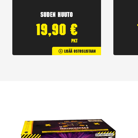
Suden huuto
19,90
€
pkt
Lisää Ostoslistaan