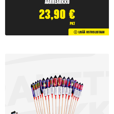
Aarrearkku
23,90
€
pkt
Lisää Ostoslistaan