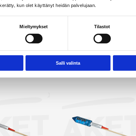
laisia efektejä, luoden taivaalle upean värien ja muotojen kir
n kerätty, kun olet käyttänyt heidän palvelujaan.
ttuu väriltään, kooltaan ja muodollaan, ja olemme valinneet
kuttavimmat vaihtoehdot. Rakettipakettien lisäksi valiko
Mieltymykset
Tilastot
ittäisiä raketteja, joista olemme poimineet myyntiin näyttäv
 etsit raketteja Liperin alueelta on Rakettitukku sinun valinta
tä kaikki raketit →
Salli valinta