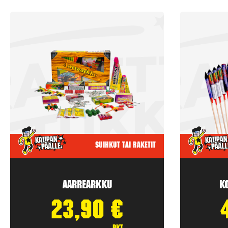
Suihkut tai raketit
Aarrearkku
K
23,90
€