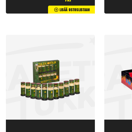
pkt
Lisää Ostoslistaan