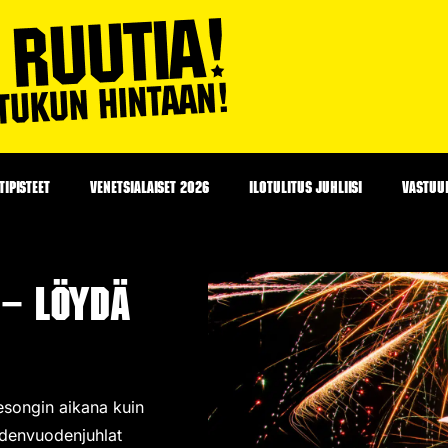
IPISTEET
VENETSIALAISET 2026
ILOTULITUS JUHLIISI
VASTUU
 – Löydä
sesongin aikana kuin
udenvuodenjuhlat