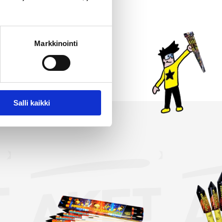
jon. Jokainen raketti
 paketteihin kaikkein
imassamme on myös
Markkinointi
immät ja suurimmat raketit.
si!
Salli kaikki