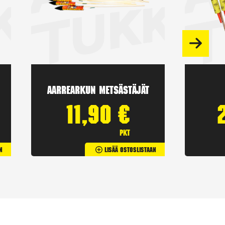
Aarrearkun Metsästäjät
11,90
€
pkt
n
Lisää Ostoslistaan