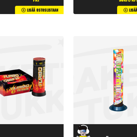
pkt
50kpl/kp
Lisää Ostoslistaan
Lisä