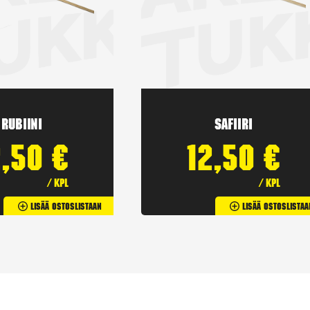
Rubiini
Safiiri
2,50
€
12,50
€
/ kpl
/ kpl
Lisää Ostoslistaan
Lisää Ostoslistaa