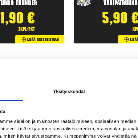
Turbo Thunder
Väripatruuna
1,90
€
5,90
3kpl/pkt
kp
Lisää Ostoslistaan
Lisä
Yksityiskohdat
itä
mme sisällön ja mainosten räätälöimiseen, sosiaalisen median
iseen. Lisäksi jaamme sosiaalisen median, mainosalan ja analy
etit
ovat klassisia
ilotulitteita
. Rakettipaketit tarjoavat useita
, miten käytät sivustoamme. Kumppanimme voivat yhdistää näitä t