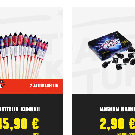
2 jättirakettia
orttelin kunkku
Magnum Kran
45,90
€
2,90