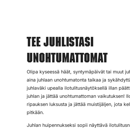
Tee juhlistasi
unohtumattomat
Olipa kyseessä häät, syntymäpäivät tai muut juhl
aina juhlaan unohtumatonta taikaa ja sykähdyttä
juhlaväki upealla ilotulitusnäytöksellä illan pää
juhlan ja jättää unohtumattoman vaikutuksen! Ilot
ripauksen luksusta ja jättää muistijäljen, jota ke
pitkään.
Juhlan huipennukseksi sopii näyttävä ilotulitus