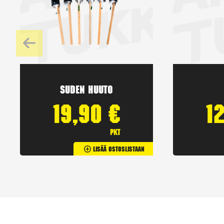
Suden huuto
19,90
€
1
pkt
Lisää Ostoslistaan