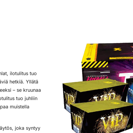
at, ilotulitus tuo
viä hetkiä. Yllätä
tteeksi – se kruunaa
ulitus tuo juhliin
lpaa muistella
näytös, joka syntyy