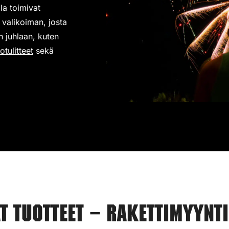
lla toimivat
n valikoiman,
josta
n juhlaan, kuten
otulitteet
sekä
 tuotteet – Rakettimyynti 