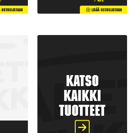
t
/ kpl
ä Ostoslistaan
Lisää Ostoslistaan
Katso
kaikki
tuotteet