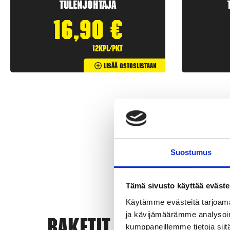
Tulenjohtaja
16,90
€
12kpl/pkt
Lisää Ostoslistaan
Suostumus
Tämä sivusto käyttää eväste
Käytämme evästeitä tarjoama
ja kävijämäärämme analysoim
Rak
kumppaneillemme tietoja siitä