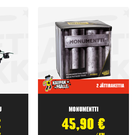
2 jättirakettia
u
Monumentti
€
45,90
€