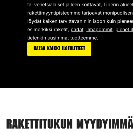
tai venetsialaiset jälleen koittavat, Liperin aluee
rakettimyyntipisteemme tarjoavat monipuolise
löydät kaiken tarvittavan niin isoon kuin pienee
esimerkiksi
raketit
,
padat
,
ilmapommit
,
pienet il
tietenkin
uusimmat tuotteemme
.
Katso kaikki ilotulitteet
Rakettitukun myydyimmät