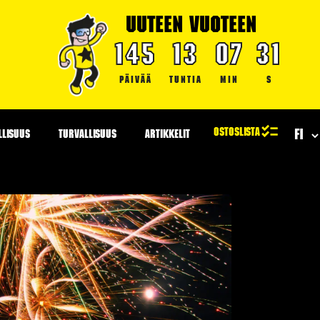
UUTEEN VUOTEEN
145
13
07
30
PÄIVÄÄ
TUNTIA
MIN
S
LLISUUS
TURVALLISUUS
ARTIKKELIT