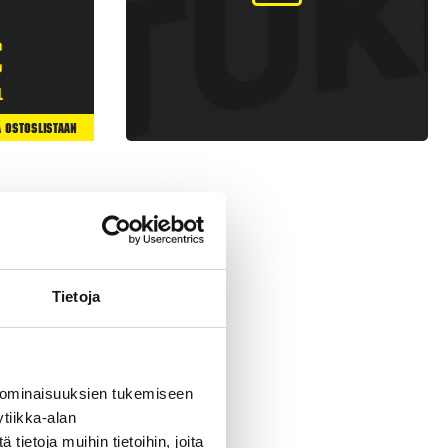
€
l
ä Ostoslistaan
Tietoja
 ominaisuuksien tukemiseen
tiikka-alan
 raketteja, joissa on
ietoja muihin tietoihin, joita