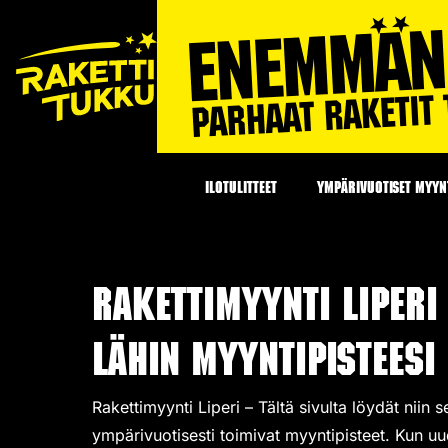
ILOTULITTEET
YMPÄRIVUOTISET MYYNT
Rakettimyynti Liperi
lähin myyntipisteesi
Rakettimyynti Liperi – Tältä sivulta löydät niin 
ympärivuotisesti toimivat
myyntipisteet
. Kun u