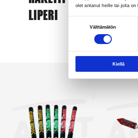
Raketit
eri
olet antanut heille tai joita o
Liperi
ero
Suostumuksen
vai
Välttämätön
valinta
yks
Kun
Näy
Kiellä