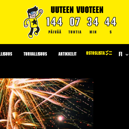
UUTEEN VUOTEEN
144
07
34
43
PÄIVÄÄ
TUNTIA
MIN
S
LLISUUS
TURVALLISUUS
ARTIKKELIT