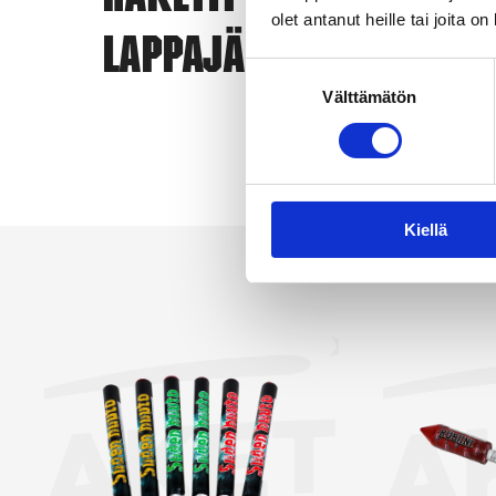
Raketit
eri
olet antanut heille tai joita o
Lappajärvi
ero
Suostumuksen
vai
Välttämätön
valinta
yks
Kun
Näy
Kiellä