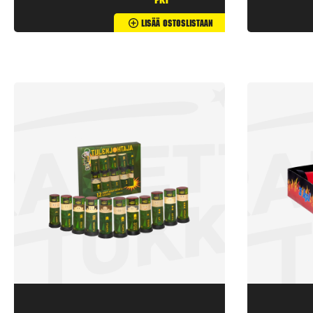
pkt
Lisää Ostoslistaan