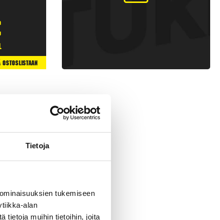
€
l
ä Ostoslistaan
Tietoja
 ominaisuuksien tukemiseen
tiikka-alan
 raketteja, joissa on
ietoja muihin tietoihin, joita