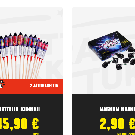
2 jättirakettia
orttelin kunkku
Magnum Kran
45,90
€
2,90