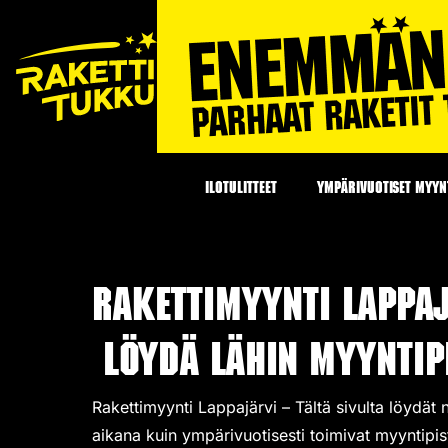
ILOTULITTEET
YMPÄRIVUOTISET MYYNT
Rakettimyynti Lappa
Löydä lähin myyntipi
Rakettimyynti Lappajärvi – Tältä sivulta löydät 
aikana kuin ympärivuotisesti toimivat
myyntipis