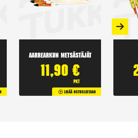
Aarrearkun Metsästäjät
11,90
€
pkt
n
Lisää Ostoslistaan