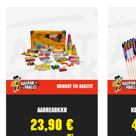
Suihkut tai raketit
Aarrearkku
K
23,90
€