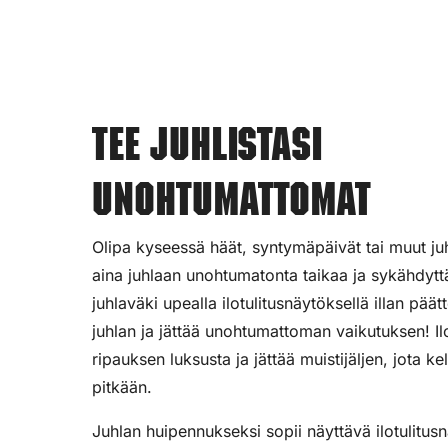
Tee juhlistasi
unohtumattomat
Olipa kyseessä häät, syntymäpäivät tai muut juhl
aina juhlaan unohtumatonta taikaa ja sykähdyttä
juhlaväki upealla ilotulitusnäytöksellä illan pää
juhlan ja jättää unohtumattoman vaikutuksen! Ilot
ripauksen luksusta ja jättää muistijäljen, jota ke
pitkään.
Juhlan huipennukseksi sopii näyttävä ilotulitus