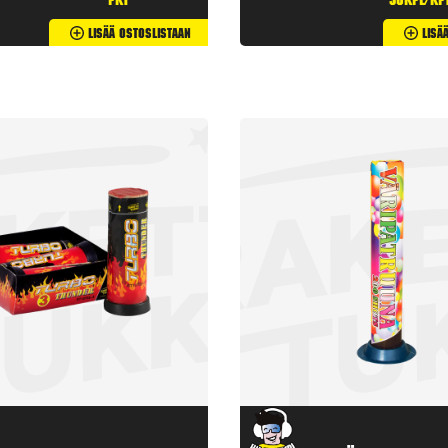
pkt
50kpl/kp
Lisää Ostoslistaan
Lisä