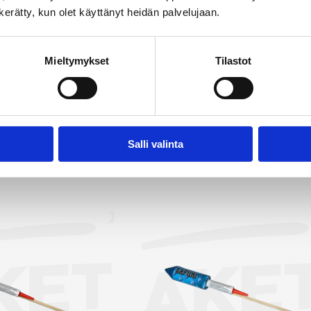
laisia efektejä, luoden taivaalle upean värien ja muotojen kir
n kerätty, kun olet käyttänyt heidän palvelujaan.
ttuu väriltään, kooltaan ja muodollaan, ja olemme valinneet
kuttavimmat vaihtoehdot. Rakettipakettien lisäksi valiko
Mieltymykset
Tilastot
ittäisiä raketteja, joista olemme poimineet myyntiin näyttäv
 etsit raketteja Lappajärven alueelta on Rakettitukku sinun v
tä kaikki raketit →
Salli valinta