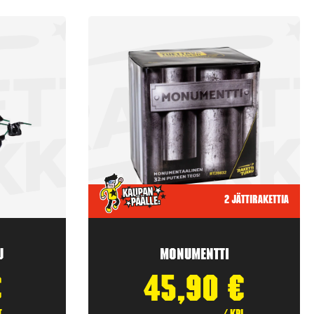
2 jättirakettia
u
Monumentti
€
45,90
€