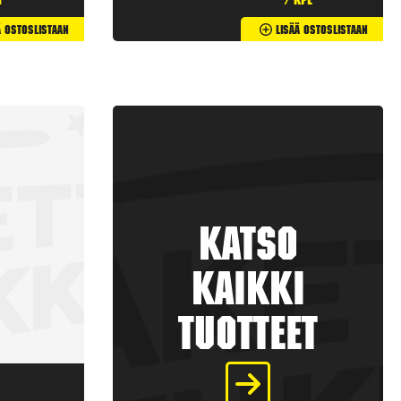
t
/ kpl
ä Ostoslistaan
Lisää Ostoslistaan
Katso
kaikki
tuotteet