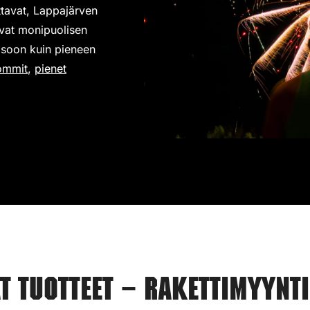
ittavat, Lappajärven
avat monipuolisen
 isoon kuin pieneen
ommit
,
pienet
.
 tuotteet – Rakettimyynti