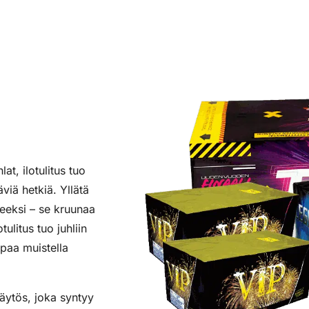
at, ilotulitus tuo
viä hetkiä. Yllätä
tteeksi – se kruunaa
ulitus tuo juhliin
lpaa muistella
näytös, joka syntyy