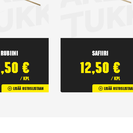
Rubiini
Safiiri
2,50
€
12,50
€
/ kpl
/ kpl
Lisää Ostoslistaan
Lisää Ostoslistaa