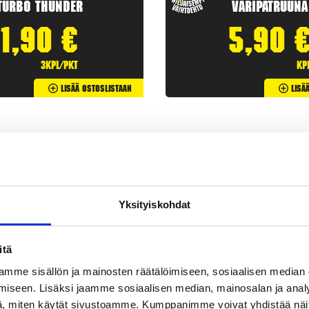
Turbo Thunder
Väripatruuna
1,90
€
5,90
3kpl/pkt
kp
Lisää Ostoslistaan
Lisä
Yksityiskohdat
itä
mme sisällön ja mainosten räätälöimiseen, sosiaalisen median
iseen. Lisäksi jaamme sosiaalisen median, mainosalan ja analy
etit
ovat klassisia
ilotulitteita
. Rakettipaketit tarjoavat useita
, miten käytät sivustoamme. Kumppanimme voivat yhdistää näitä t