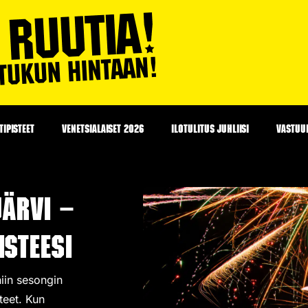
IPISTEET
VENETSIALAISET 2026
ILOTULITUS JUHLIISI
VASTUU
järvi –
steesi
niin sesongin
teet
. Kun