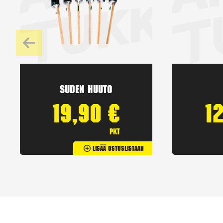
Suden huuto
19,90
€
1
pkt
Lisää Ostoslistaan