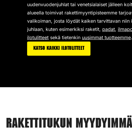
uudenvuodenjuhlat tai venetsialaiset jälleen ko
alueella toimivat rakettimyyntipisteemme tarjo
valikoiman,
josta löydät kaiken tarvittavan niin
juhlaan, kuten esimerkiksi
raketit
,
padat
,
ilmap
ilotulitteet
sekä tietenkin
uusimmat tuotteemme
Katso kaikki ilotulitteet
Rakettitukun myydyimmät