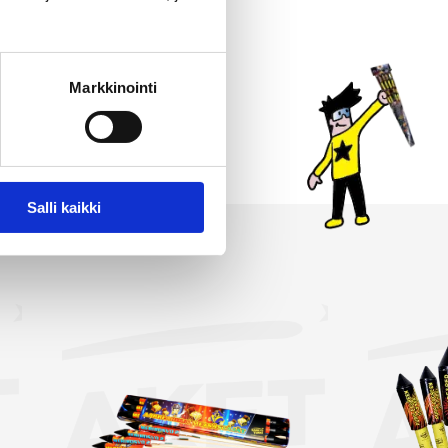
jon. Jokainen raketti
 paketteihin kaikkein
imassamme on myös
Markkinointi
immät ja suurimmat raketit.
alintasi!
Salli kaikki