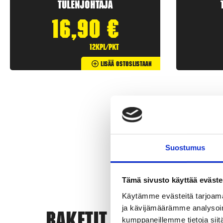
Tulenjohtaja
16,90
€
12kpl/pkt
Lisää Ostoslistaan
Suostumus
Tämä sivusto käyttää eväste
Käytämme evästeitä tarjoama
ja kävijämäärämme analysoim
Rak
kumppaneillemme tietoja siitä