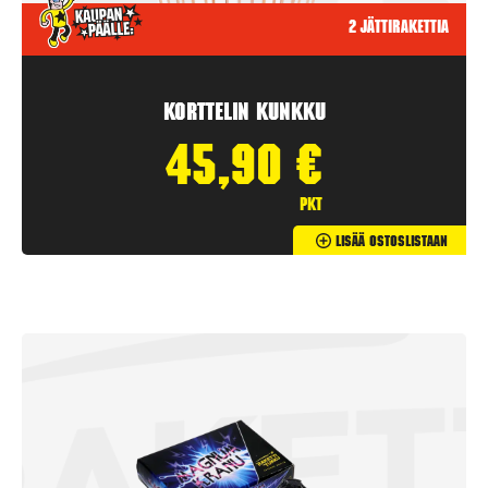
2 jättirakettia
Korttelin kunkku
45,90
€
pkt
Lisää Ostoslistaan