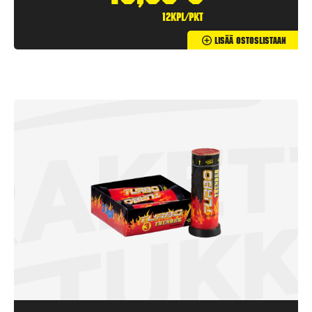
12kpl/pkt
Lisää Ostoslistaan