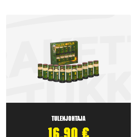
Tulenjohtaja
16,90
€