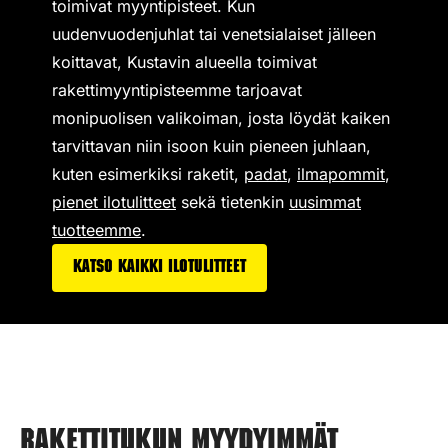
toimivat
myyntipisteet
. Kun
uudenvuodenjuhlat tai venetsialaiset jälleen
koittavat, Kustavin alueella toimivat
rakettimyyntipisteemme tarjoavat
monipuolisen valikoiman,
josta löydät kaiken
tarvittavan niin isoon kuin pieneen juhlaan,
kuten esimerkiksi
raketit
,
padat
,
ilmapommit
,
pienet ilotulitteet
sekä tietenkin
uusimmat
tuotteemme
.
Katso kaikki ilotulitteet
Rakettitukun myydyimmät