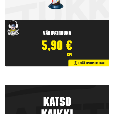
Väripatruuna
5,90
€
kpl
Lisää Ostoslistaan
Katso