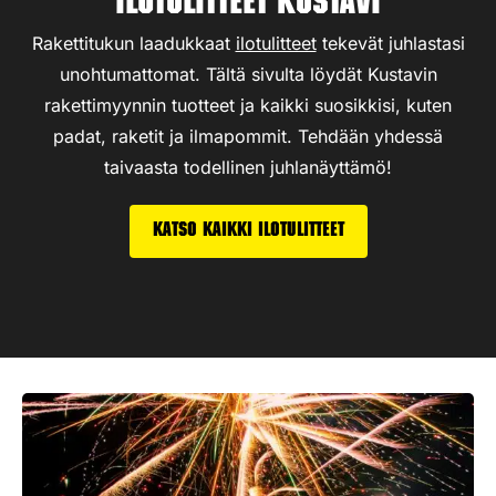
Ilotulitteet Kustavi
Rakettitukun laadukkaat
ilotulitteet
tekevät juhlastasi
unohtumattomat. Tältä sivulta löydät Kustavin
rakettimyynnin tuotteet ja kaikki suosikkisi, kuten
padat, raketit ja ilmapommit. Tehdään yhdessä
taivaasta todellinen juhlanäyttämö!
Katso kaikki ilotulitteet