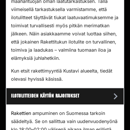
maahantuojan oman laatutarkastuksen. Tällä
viimeisellä tarkastuksella varmistamme, että
ilotulitteet täyttävät tiukat laatuvaatimuksemme ja
toimivat turvallisesti myös pitkän merimatkan
jälkeen. Näin asiakkaamme voivat luottaa siihen,
että jokainen Rakettitukun ilotulite on turvallinen,
toimiva ja laadukas – valmiina tuomaan iloa ja
elämyksiä juhlahetkiin.
Kun etsit rakettimyyntiä Kustavi alueelta, tiedät
olevasi hyvissä käsissä.
Ilotulitteiden käytön rajoitukset
Rakettien
ampuminen on Suomessa tarkoin
säädeltyä. Se on sallittua vain uudenvuodenyönä
klo 18:00–02:00 välisenä aikana ilman erillistä