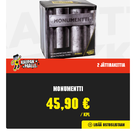
2 jättirakettia
Monumentti
45,90
€
/ kpl
Lisää Ostoslistaan