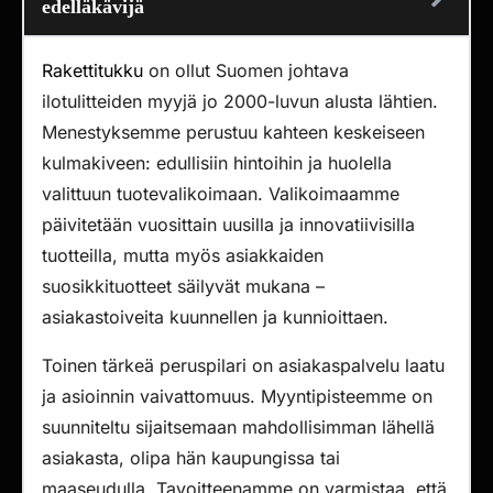
edelläkävijä
Rakettitukku
on ollut Suomen johtava
ilotulitteiden myyjä jo 2000-luvun alusta lähtien.
Menestyksemme perustuu kahteen keskeiseen
kulmakiveen: edullisiin hintoihin ja huolella
valittuun tuotevalikoimaan. Valikoimaamme
päivitetään vuosittain uusilla ja innovatiivisilla
tuotteilla, mutta myös asiakkaiden
suosikkituotteet säilyvät mukana –
asiakastoiveita kuunnellen ja kunnioittaen.
Toinen tärkeä peruspilari on asiakaspalvelu laatu
ja asioinnin vaivattomuus. Myyntipisteemme on
suunniteltu sijaitsemaan mahdollisimman lähellä
asiakasta, olipa hän kaupungissa tai
maaseudulla. Tavoitteenamme on varmistaa, että