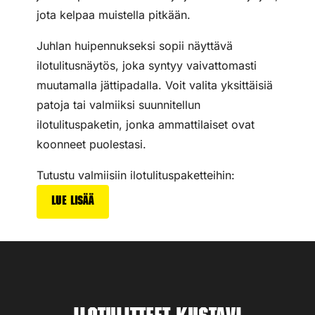
jota kelpaa muistella pitkään.
Juhlan huipennukseksi sopii näyttävä
ilotulitusnäytös, joka syntyy vaivattomasti
muutamalla jättipadalla. Voit valita yksittäisiä
patoja tai valmiiksi suunnitellun
ilotulituspaketin, jonka ammattilaiset ovat
koonneet puolestasi.
Tutustu valmiisiin ilotulituspaketteihin:
Lue lisää