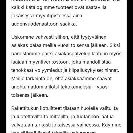
kaikki katalogimme tuotteet ovat saatavilla
jokaisessa myyntipisteessä aina
uudenvuodenaattoon saakka.
Uskomme vahvasti siihen, että tyytyväinen
asiakas palaa meille vuosi toisensa jälkeen. Siksi
panostamme paitsi asiakaspalvelun laatuun myös
laajaan myyntiverkostoon, joka mahdollistaa
tehokkaat volyymiedut ja kilpailukykyiset hinnat.
Meille tärkeintä on, että asiakkaamme saavat
unohtumattomia ilotulitekokemuksia – vuosi
toisensa jälkeen.
Rakettitukun ilotulitteet tilataan huolella valituilta
ja luotettavilta toimittajilta, ja tuotannon laatua
valvotaan tarkasti jokaisessa vaiheessa. Käymme