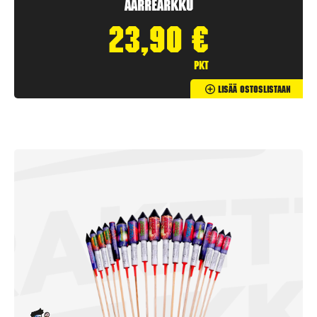
Aarrearkku
23,90
€
pkt
Lisää Ostoslistaan