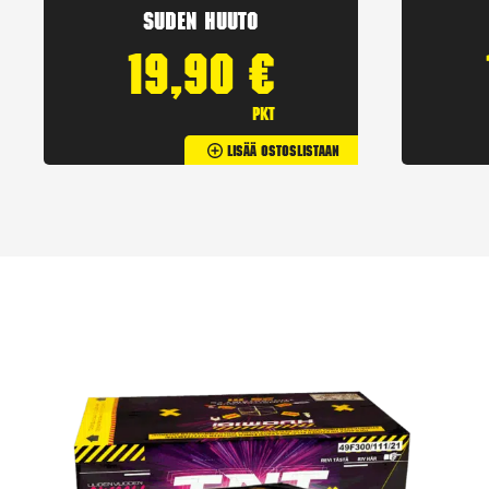
Suden huuto
19,90
€
pkt
Lisää Ostoslistaan