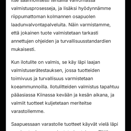
itse säännöllisesti tehtailla valvomassa
valmistusprosesseja, ja lisäksi hyödynnämme
riippumattoman kolmannen osapuolen
laadunvalvontapalveluita. Näin varmistamme,
että jokainen tuote valmistetaan tarkasti
annettujen ohjeiden ja turvallisuusstandardien
mukaisesti.
Kun ilotulite on valmis, se käy läpi laajan
valmistuserätestauksen, jossa tuotteiden
toimivuus ja turvallisuus varmistetaan
koeammunnoilla. Ilotulitteiden valmistus tapahtuu
pääasiassa Kiinassa kevään ja kesän aikana, ja
valmiit tuotteet kuljetetaan meriteitse
varastollemme.
Saapuessaan varastolle tuotteet käyvät vielä läpi