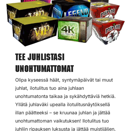
Tee juhlistasi
unohtumattomat
Olipa kyseessä häät, syntymäpäivät tai muut
juhlat, ilotulitus tuo aina juhlaan
unohtumatonta taikaa ja sykähdyttäviä hetkiä.
Yllätä juhlaväki upealla ilotulitusnäytöksellä
illan päätteeksi – se kruunaa juhlan ja jättää
unohtumattoman vaikutuksen! Ilotulitus tuo
juhliin ripauksen luksusta ja jättää muistijäljen,