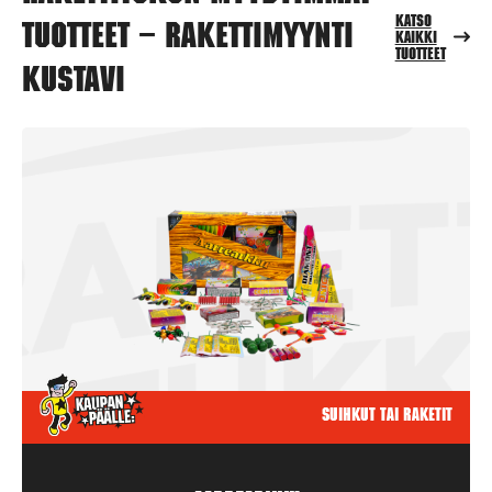
Katso
tuotteet – Rakettimyynti
kaikki
tuotteet
Kustavi
Suihkut tai raketit