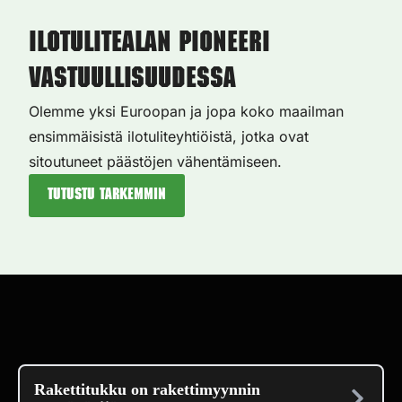
Ilotulitealan pioneeri
vastuullisuudessa
Olemme yksi Euroopan ja jopa koko maailman
ensimmäisistä ilotuliteyhtiöistä, jotka ovat
sitoutuneet päästöjen vähentämiseen.
Tutustu tarkemmin
Rakettitukku on rakettimyynnin