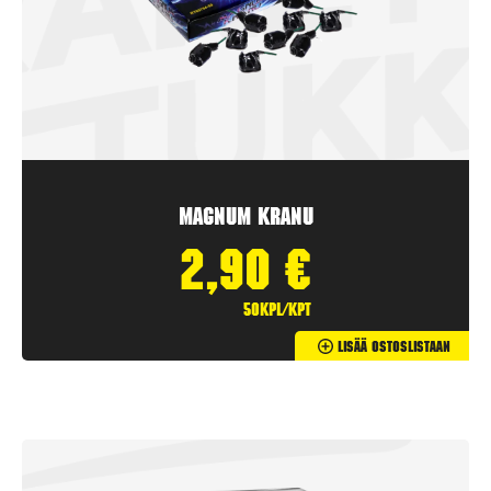
Magnum Kranu
2,90
€
50kpl/kpt
Lisää Ostoslistaan