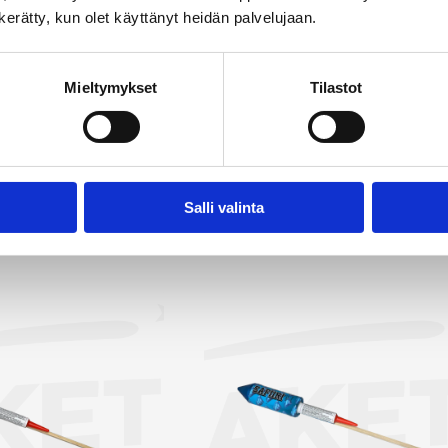
laisia efektejä, luoden taivaalle upean värien ja muotojen kir
n kerätty, kun olet käyttänyt heidän palvelujaan.
ttuu väriltään, kooltaan ja muodollaan, ja olemme valinneet
kuttavimmat vaihtoehdot. Rakettipakettien lisäksi valiko
Mieltymykset
Tilastot
ittäisiä raketteja, joista olemme poimineet myyntiin näyttäv
 etsit raketteja Tl. Kosken alueelta on Rakettitukku sinun val
tä kaikki raketit →
Salli valinta