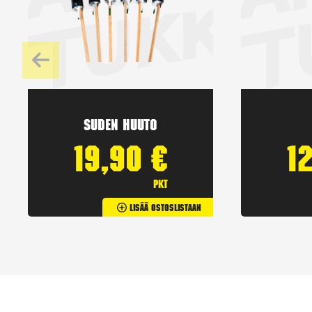
Suden huuto
19,90
€
1
pkt
Lisää Ostoslistaan