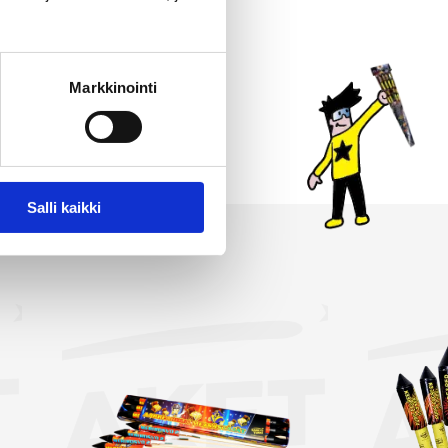
jon. Jokainen raketti
 paketteihin kaikkein
imassamme on myös
Markkinointi
immät ja suurimmat raketit.
intasi!
Salli kaikki