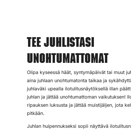
Tee juhlistasi
unohtumattomat
Olipa kyseessä häät, syntymäpäivät tai muut juhl
aina juhlaan unohtumatonta taikaa ja sykähdyttä
juhlaväki upealla ilotulitusnäytöksellä illan pää
juhlan ja jättää unohtumattoman vaikutuksen! Ilot
ripauksen luksusta ja jättää muistijäljen, jota ke
pitkään.
Juhlan huipennukseksi sopii näyttävä ilotulitus