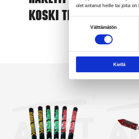
Raketit
eri
olet antanut heille tai joita o
Koski Tl
ero
Suostumuksen
vai
Välttämätön
valinta
yks
Kun
Näy
Kiellä