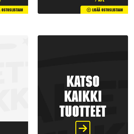
t
/ kpl
ä Ostoslistaan
Lisää Ostoslistaan
Katso
kaikki
tuotteet