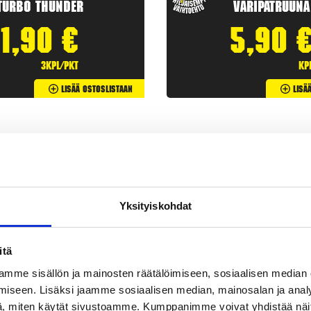
Turbo Thunder
Väripatruuna
1,90
€
5,90
3kpl/pkt
kp
Lisää Ostoslistaan
Lisä
Yksityiskohdat
itä
mme sisällön ja mainosten räätälöimiseen, sosiaalisen median
iseen. Lisäksi jaamme sosiaalisen median, mainosalan ja analy
etit
ovat klassisia
ilotulitteita
. Rakettipaketit tarjoavat useita
, miten käytät sivustoamme. Kumppanimme voivat yhdistää näitä t