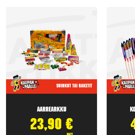
Suihkut tai raketit
Aarrearkku
K
23,90
€