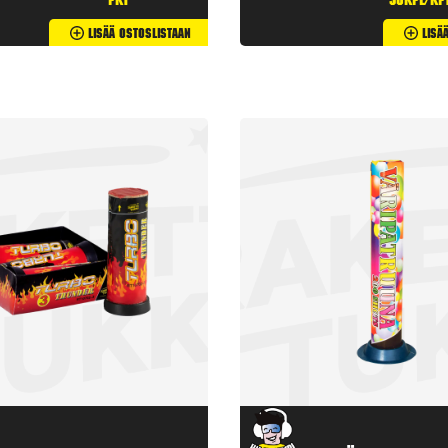
pkt
50kpl/kp
Lisää Ostoslistaan
Lisä