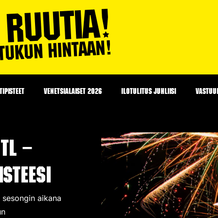
IPISTEET
VENETSIALAISET 2026
ILOTULITUS JUHLIISI
VASTUU
Tl –
steesi
in sesongin aikana
un