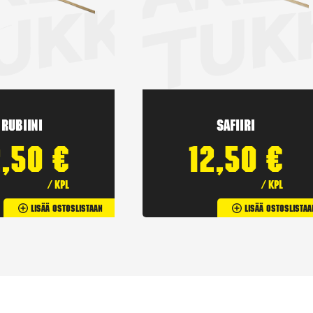
Rubiini
Safiiri
2,50
€
12,50
€
/ kpl
/ kpl
Lisää Ostoslistaan
Lisää Ostoslistaa