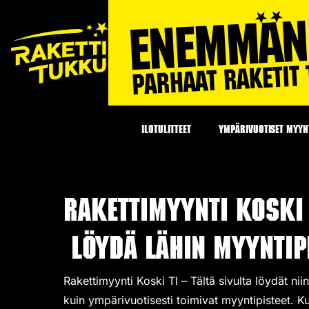
ILOTULITTEET
YMPÄRIVUOTISET MYYNT
Rakettimyynti Koski 
Löydä lähin myyntipi
Rakettimyynti Koski Tl – Tältä sivulta löydät ni
kuin ympärivuotisesti toimivat
myyntipisteet
. K