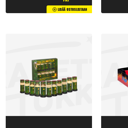
pkt
Lisää Ostoslistaan