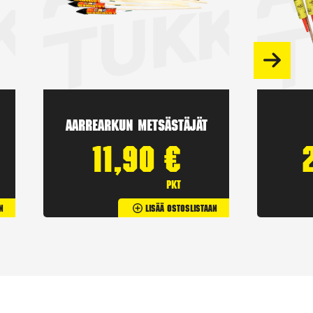
Aarrearkun Metsästäjät
11,90
€
pkt
n
Lisää Ostoslistaan