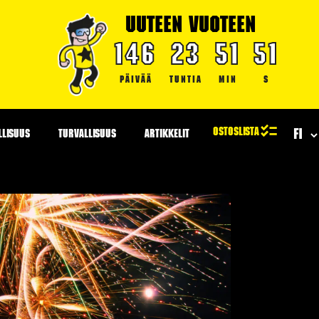
UUTEEN VUOTEEN
146
23
51
50
PÄIVÄÄ
TUNTIA
MIN
S
LLISUUS
TURVALLISUUS
ARTIKKELIT