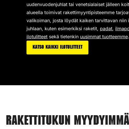
uudenvuodenjuhlat tai venetsialaiset jälleen koi
alueella toimivat rakettimyyntipisteemme tarjo
valikoiman,
josta löydät kaiken tarvittavan niin
juhlaan, kuten esimerkiksi
raketit
,
padat
,
ilmap
ilotulitteet
sekä tietenkin
uusimmat tuotteemme
Katso kaikki ilotulitteet
Rakettitukun myydyimmät