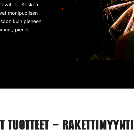
ttavat, Tl. Kosken
avat monipuolisen
 isoon kuin pieneen
ommit
,
pienet
.
 tuotteet – Rakettimyynti