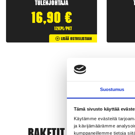
Tulenjohtaja
16,90
€
12kpl/pkt
Lisää Ostoslistaan
Suostumus
Tämä sivusto käyttää eväste
Käytämme evästeitä tarjoama
ja kävijämäärämme analysoim
Rak
kumppaneillemme tietoja siitä