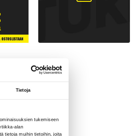
€
l
ä Ostoslistaan
Tietoja
 ominaisuuksien tukemiseen
tiikka-alan
 raketteja, joissa on
ietoja muihin tietoihin, joita