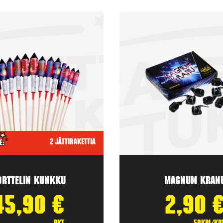
2 jättirakettia
orttelin kunkku
Magnum Kran
45,90
€
2,90