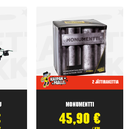
2 jättirakettia
u
Monumentti
€
45,90
€