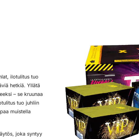
at, ilotulitus tuo
viä hetkiä. Yllätä
tteeksi – se kruunaa
ulitus tuo juhliin
lpaa muistella
näytös, joka syntyy