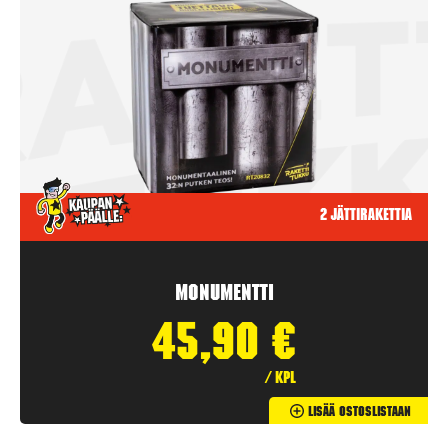
2 jättirakettia
Monumentti
45,90
€
/ kpl
Lisää Ostoslistaan