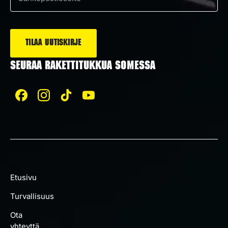
Sähköposti
*
SEURAA RAKETTITUKKUA SOMESSA
Etusivu
Turvallisuus
Ota
yhteyttä