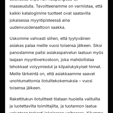
maaseudulla. Tavoitteenamme on varmistaa, että
kaikki katalogimme tuotteet ovat saatavilla
jokaisessa myyntipisteessä aina
uudenvuodenaattoon saakka.
Uskomme vahvasti siihen, että tyytyväinen
asiakas palaa meille vuosi toisensa jälkeen. Siksi
panostamme paitsi asiakaspalvelun laatuun myös
laajaan myyntiverkostoon, joka mahdollistaa
tehokkaat volyymiedut ja kilpailukykyiset hinnat.
Meille tärkeintä on, että asiakkaamme saavat
unohtumattomia ilotulitekokemuksia – vuosi
toisensa jälkeen.
Rakettitukun ilotulitteet tilataan huolella valituilta
ja luotettavilta toimittajilta, ja tuotannon laatua