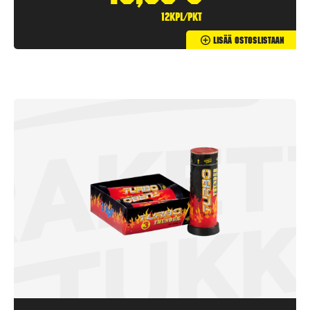
12kpl/pkt
Lisää Ostoslistaan