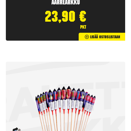
Aarrearkku
23,90
€
pkt
Lisää Ostoslistaan