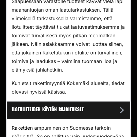
Saapuessaan varastolle tuotteet käyvät vielä läpi
maahantuojan oman laatutarkastuksen. Tällä
viimeisellä tarkastuksella varmistamme, että
ilotulitteet täyttävät tiukat laatuvaatimuksemme ja
toimivat turvallisesti myös pitkän merimatkan
jälkeen. Näin asiakkaamme voivat luottaa siihen,
että jokainen Rakettitukun ilotulite on turvallinen,
toimiva ja laadukas – valmiina tuomaan iloa ja
elämyksiä juhlahetkiin.
Kun etsit rakettimyyntiä Kokemäki alueelta, tiedät
olevasi hyvissä käsissä.
Ilotulitteiden käytön rajoitukset
Rakettien
ampuminen on Suomessa tarkoin
säädeltyä. Se on sallittua vain uudenvuodenyönä