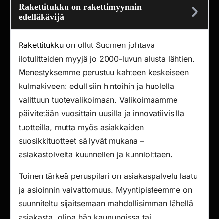
Rakettitukku on rakettimyynnin
edelläkävijä
Rakettitukku
on ollut Suomen johtava
ilotulitteiden myyjä jo 2000-luvun alusta lähtien.
Menestyksemme perustuu kahteen keskeiseen
kulmakiveen: edullisiin hintoihin ja huolella
valittuun tuotevalikoimaan. Valikoimaamme
päivitetään vuosittain uusilla ja innovatiivisilla
tuotteilla, mutta myös asiakkaiden
suosikkituotteet säilyvät mukana –
asiakastoiveita kuunnellen ja kunnioittaen.
Toinen tärkeä peruspilari on asiakaspalvelu laatu
ja asioinnin vaivattomuus. Myyntipisteemme on
suunniteltu sijaitsemaan mahdollisimman lähellä
asiakasta, olipa hän kaupungissa tai