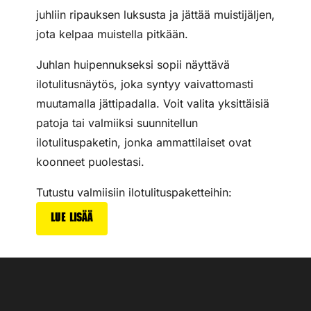
juhliin ripauksen luksusta ja jättää muistijäljen,
jota kelpaa muistella pitkään.
Juhlan huipennukseksi sopii näyttävä
ilotulitusnäytös, joka syntyy vaivattomasti
muutamalla jättipadalla. Voit valita yksittäisiä
patoja tai valmiiksi suunnitellun
ilotulituspaketin, jonka ammattilaiset ovat
koonneet puolestasi.
Tutustu valmiisiin ilotulituspaketteihin:
Lue lisää