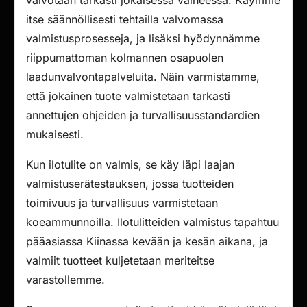
valvotaan tarkasti jokaisessa vaiheessa. Käymme
itse säännöllisesti tehtailla valvomassa
valmistusprosesseja, ja lisäksi hyödynnämme
riippumattoman kolmannen osapuolen
laadunvalvontapalveluita. Näin varmistamme,
että jokainen tuote valmistetaan tarkasti
annettujen ohjeiden ja turvallisuusstandardien
mukaisesti.
Kun ilotulite on valmis, se käy läpi laajan
valmistuserätestauksen, jossa tuotteiden
toimivuus ja turvallisuus varmistetaan
koeammunnoilla. Ilotulitteiden valmistus tapahtuu
pääasiassa Kiinassa kevään ja kesän aikana, ja
valmiit tuotteet kuljetetaan meriteitse
varastollemme.