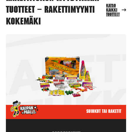
Katso
tuotteet – Rakettimyynti
kaikki
tuotteet
Kokemäki
Suihkut tai raketit