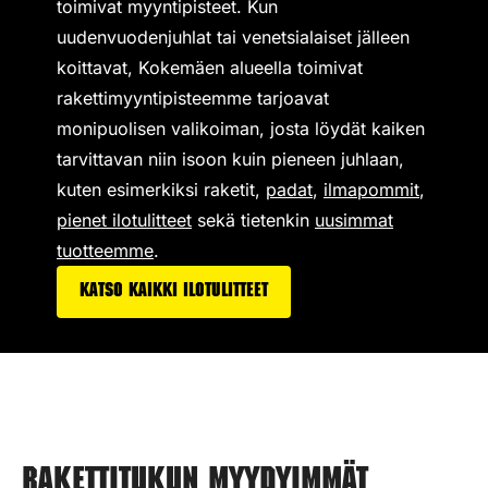
toimivat
myyntipisteet
. Kun
uudenvuodenjuhlat tai venetsialaiset jälleen
koittavat, Kokemäen alueella toimivat
rakettimyyntipisteemme tarjoavat
monipuolisen valikoiman,
josta löydät kaiken
tarvittavan niin isoon kuin pieneen juhlaan,
kuten esimerkiksi
raketit
,
padat
,
ilmapommit
,
pienet ilotulitteet
sekä tietenkin
uusimmat
tuotteemme
.
Katso kaikki ilotulitteet
Rakettitukun myydyimmät