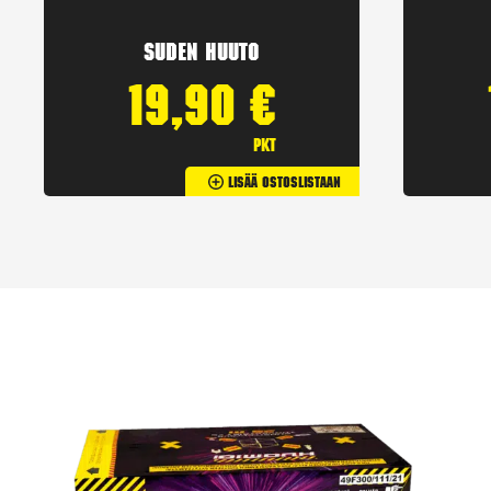
Suden huuto
19,90
€
pkt
Lisää Ostoslistaan