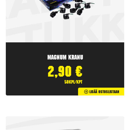
Magnum Kranu
2,90
€
50kpl/kpt
Lisää Ostoslistaan