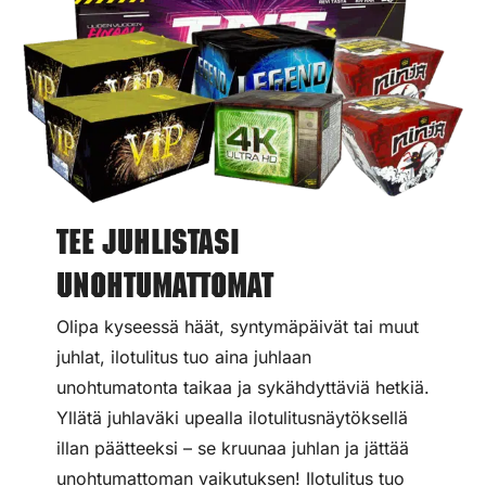
Tee juhlistasi
unohtumattomat
Olipa kyseessä häät, syntymäpäivät tai muut
juhlat, ilotulitus tuo aina juhlaan
unohtumatonta taikaa ja sykähdyttäviä hetkiä.
Yllätä juhlaväki upealla ilotulitusnäytöksellä
illan päätteeksi – se kruunaa juhlan ja jättää
unohtumattoman vaikutuksen! Ilotulitus tuo