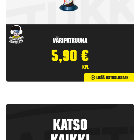
Väripatruuna
5,90
€
kpl
Lisää Ostoslistaan
Katso