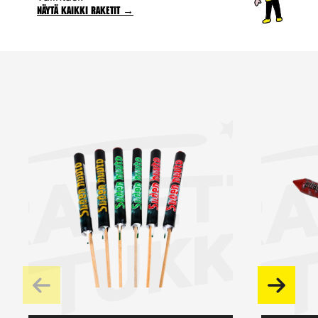
Näytä kaikki raketit →