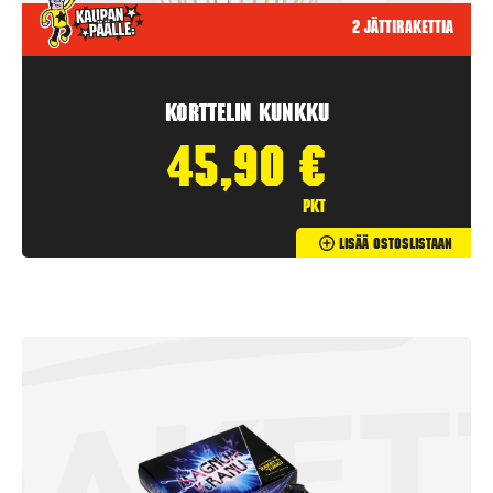
2 jättirakettia
Korttelin kunkku
45,90
€
pkt
Lisää Ostoslistaan