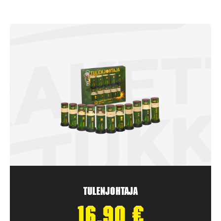
Tulenjohtaja
16,90
€