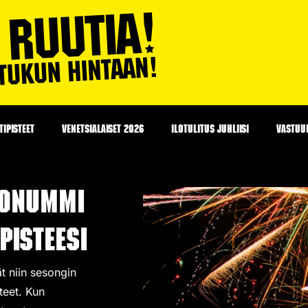
IPISTEET
VENETSIALAISET 2026
ILOTULITUS JUHLIISI
VASTUU
konummi
pisteesi
t niin sesongin
teet
. Kun