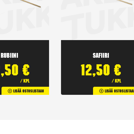
Rubiini
Safiiri
2,50
€
12,50
€
/ kpl
/ kpl
Lisää Ostoslistaan
Lisää Ostoslistaa