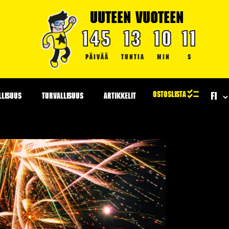
UUTEEN VUOTEEN
145
13
10
10
PÄIVÄÄ
TUNTIA
MIN
S
LLISUUS
TURVALLISUUS
ARTIKKELIT