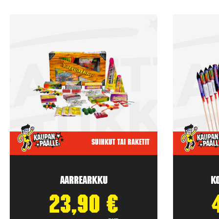
Suihkut tai raketit
Aarrearkku
K
23,90
€