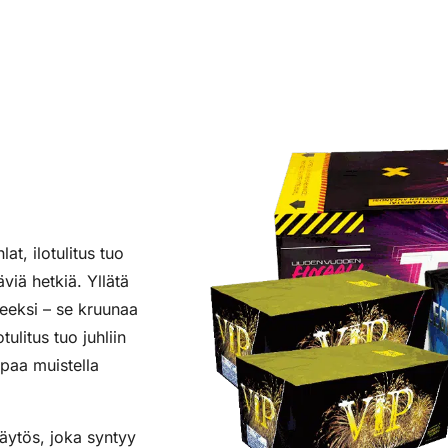
at, ilotulitus tuo
viä hetkiä. Yllätä
tteeksi – se kruunaa
ulitus tuo juhliin
lpaa muistella
näytös, joka syntyy