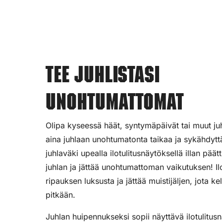
Tee juhlistasi
unohtumattomat
Olipa kyseessä häät, syntymäpäivät tai muut juhl
aina juhlaan unohtumatonta taikaa ja sykähdyttä
juhlaväki upealla ilotulitusnäytöksellä illan pää
juhlan ja jättää unohtumattoman vaikutuksen! Ilot
ripauksen luksusta ja jättää muistijäljen, jota ke
pitkään.
Juhlan huipennukseksi sopii näyttävä ilotulitus