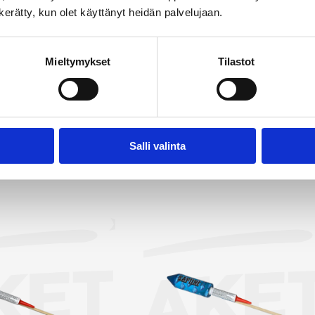
n kerätty, kun olet käyttänyt heidän palvelujaan.
laisia efektejä, luoden taivaalle upean värien ja muotojen kir
ttuu väriltään, kooltaan ja muodollaan, ja olemme valinneet
kuttavimmat vaihtoehdot. Rakettipakettien lisäksi valiko
Mieltymykset
Tilastot
ittäisiä raketteja, joista olemme poimineet myyntiin näyttäv
 etsit raketteja Kirkkonummen alueelta on Rakettitukku sinun
tä kaikki raketit →
Salli valinta