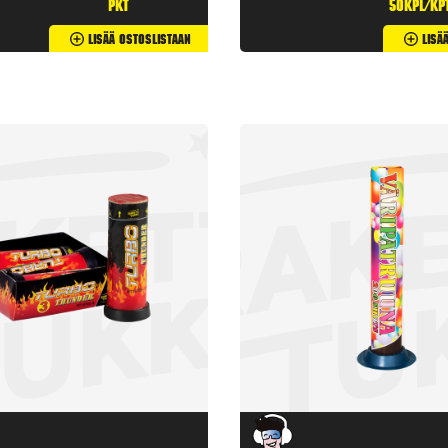
pkt
50kpl/kp
Lisää Ostoslistaan
Lisä