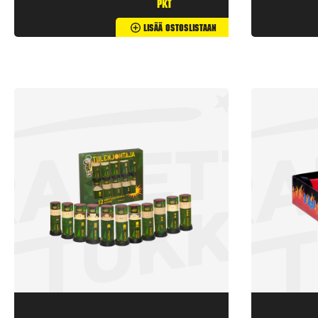
pkt
Lisää Ostoslistaan