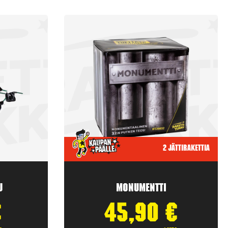
2 jättirakettia
u
Monumentti
€
45,90
€