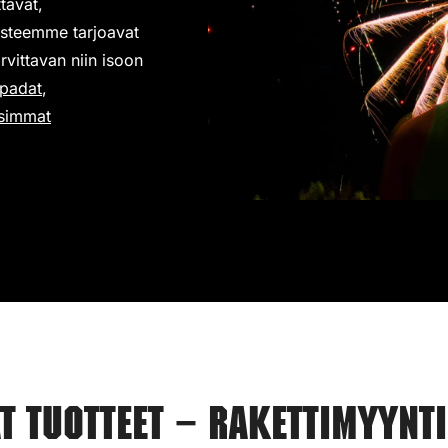
tavat,
isteemme tarjoavat
rvittavan niin isoon
padat
,
simmat
 tuotteet – Rakettimyynt