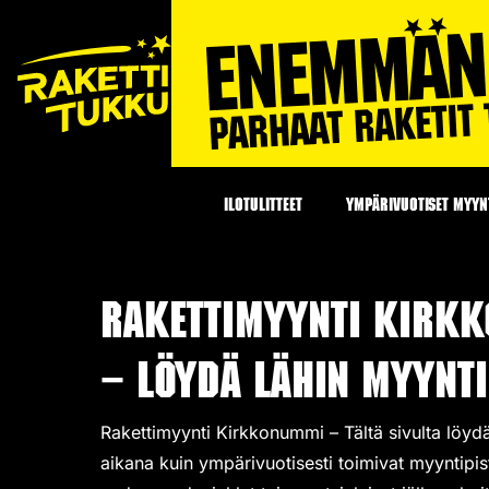
ILOTULITTEET
YMPÄRIVUOTISET MYYNT
Rakettimyynti Kirk
– Löydä lähin myynti
Rakettimyynti Kirkkonummi – Tältä sivulta löydä
aikana kuin ympärivuotisesti toimivat
myyntipis