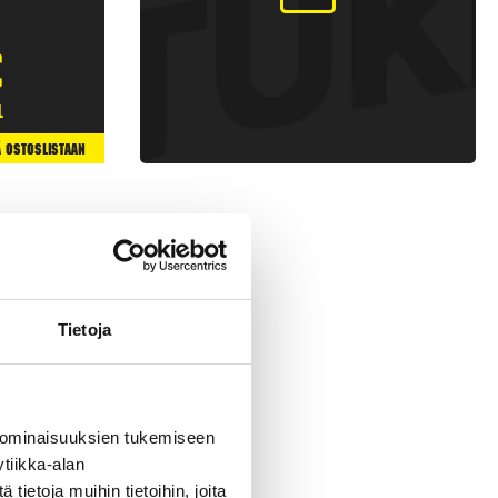
€
l
ä Ostoslistaan
Tietoja
 ominaisuuksien tukemiseen
tiikka-alan
 raketteja, joissa on
ietoja muihin tietoihin, joita