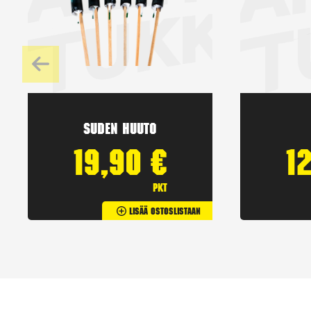
Suden huuto
19,90
€
1
pkt
Lisää Ostoslistaan