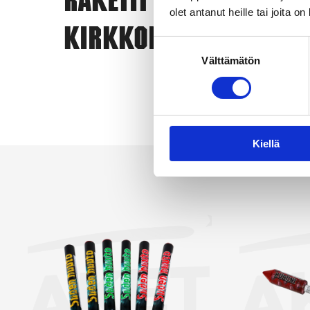
Raketit
olet antanut heille tai joita o
eri
Kirkkonummi
ero
Suostumuksen
vai
Välttämätön
valinta
yks
Kun
Näy
Kiellä