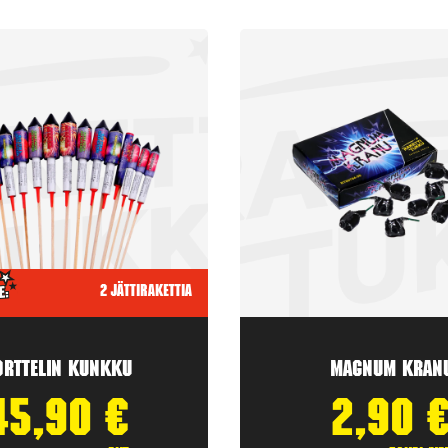
2 jättirakettia
orttelin kunkku
Magnum Kran
45,90
€
2,90