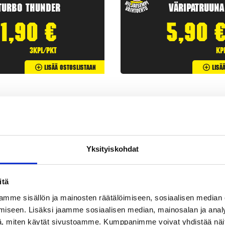
Turbo Thunder
Väripatruuna
1,90
€
5,90
3kpl/pkt
kp
Lisää Ostoslistaan
Lisä
Yksityiskohdat
itä
mme sisällön ja mainosten räätälöimiseen, sosiaalisen median
iseen. Lisäksi jaamme sosiaalisen median, mainosalan ja analy
etit
ovat klassisia
ilotulitteita
. Rakettipaketit tarjoavat useita
, miten käytät sivustoamme. Kumppanimme voivat yhdistää näitä t