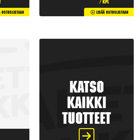
t
/ kpl
ä Ostoslistaan
Lisää Ostoslistaan
Katso
kaikki
tuotteet