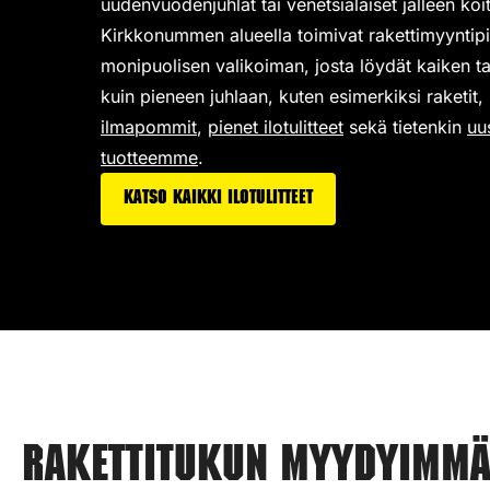
uudenvuodenjuhlat tai venetsialaiset jälleen koit
Kirkkonummen alueella toimivat rakettimyyntip
monipuolisen valikoiman,
josta löydät kaiken ta
kuin pieneen juhlaan, kuten esimerkiksi
raketit
,
ilmapommit
,
pienet ilotulitteet
sekä tietenkin
uu
tuotteemme
.
Katso kaikki ilotulitteet
Rakettitukun myydyimmät