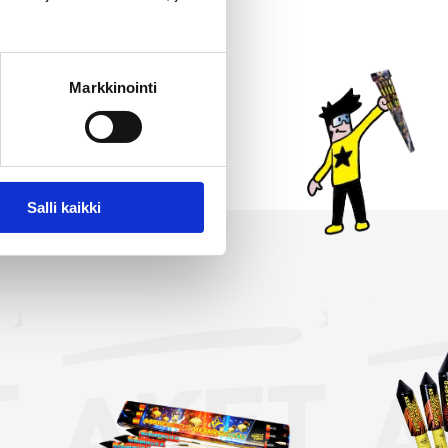
jon. Jokainen raketti
 paketteihin kaikkein
imassamme on myös
Markkinointi
immät ja suurimmat raketit.
 valintasi!
Salli kaikki