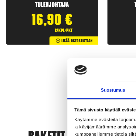
Tulenjohtaja
16,90
€
12kpl/pkt
Lisää Ostoslistaan
Suostumus
Tämä sivusto käyttää eväste
Käytämme evästeitä tarjoama
ja kävijämäärämme analysoim
Rak
kumppaneillemme tietoja siitä