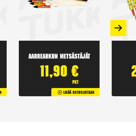
Aarrearkun Metsästäjät
11,90
€
pkt
n
Lisää Ostoslistaan