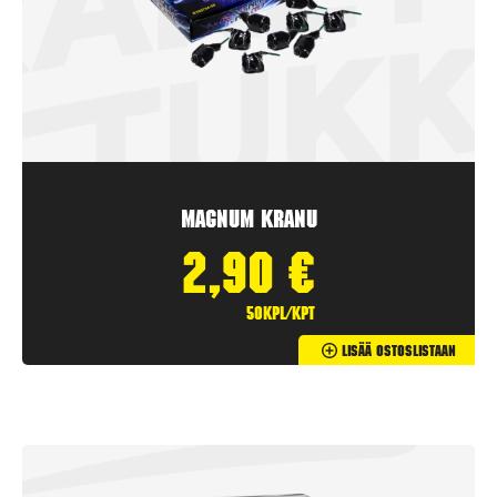
Magnum Kranu
2,90
€
50kpl/kpt
Lisää Ostoslistaan