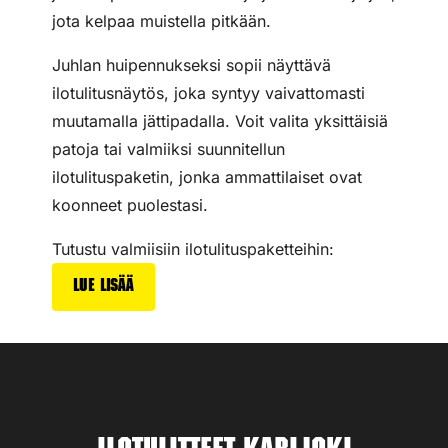
jota kelpaa muistella pitkään.
Juhlan huipennukseksi sopii näyttävä
ilotulitusnäytös, joka syntyy vaivattomasti
muutamalla jättipadalla. Voit valita yksittäisiä
patoja tai valmiiksi suunnitellun
ilotulituspaketin, jonka ammattilaiset ovat
koonneet puolestasi.
Tutustu valmiisiin ilotulituspaketteihin:
Lue lisää