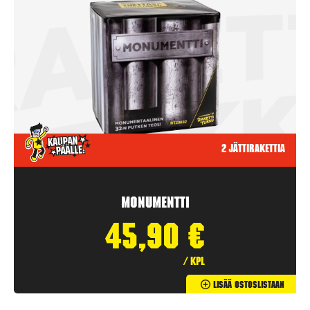
2 jättirakettia
Monumentti
45,90
€
/ kpl
Lisää Ostoslistaan