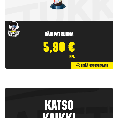
Väripatruuna
5,90
€
kpl
Lisää Ostoslistaan
Katso