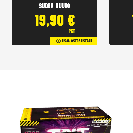
Suden huuto
19,90
€
pkt
Lisää Ostoslistaan