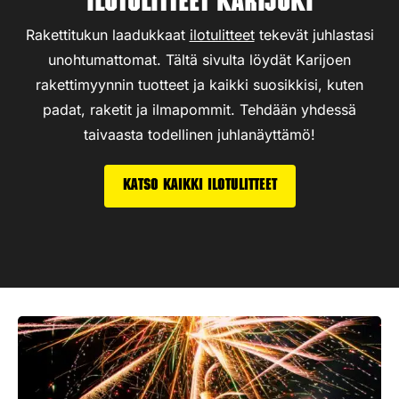
Ilotulitteet Karijoki
Rakettitukun laadukkaat
ilotulitteet
tekevät juhlastasi
unohtumattomat. Tältä sivulta löydät Karijoen
rakettimyynnin tuotteet ja kaikki suosikkisi, kuten
padat, raketit ja ilmapommit. Tehdään yhdessä
taivaasta todellinen juhlanäyttämö!
Katso kaikki ilotulitteet