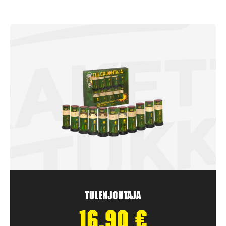
Tulenjohtaja
16,90
€