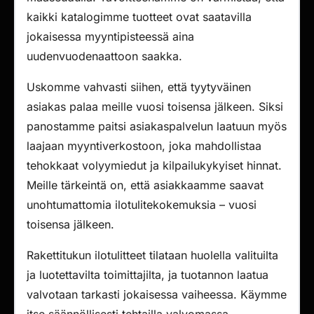
kaikki katalogimme tuotteet ovat saatavilla
jokaisessa myyntipisteessä aina
uudenvuodenaattoon saakka.
Uskomme vahvasti siihen, että tyytyväinen
asiakas palaa meille vuosi toisensa jälkeen. Siksi
panostamme paitsi asiakaspalvelun laatuun myös
laajaan myyntiverkostoon, joka mahdollistaa
tehokkaat volyymiedut ja kilpailukykyiset hinnat.
Meille tärkeintä on, että asiakkaamme saavat
unohtumattomia ilotulitekokemuksia – vuosi
toisensa jälkeen.
Rakettitukun ilotulitteet tilataan huolella valituilta
ja luotettavilta toimittajilta, ja tuotannon laatua
valvotaan tarkasti jokaisessa vaiheessa. Käymme