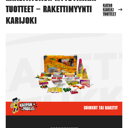
Katso
tuotteet – Rakettimyynti
kaikki
tuotteet
Karijoki
Suihkut tai raketit