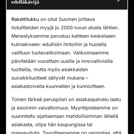
edelläkävijä
Rakettitukku
on ollut Suomen johtava
ilotulitteiden myyjä jo 2000-luvun alusta lähtien.
Menestyksemme perustuu kahteen keskeiseen
kulmakiveen: edullisiin hintoihin ja huolella
valittuun tuotevalikoimaan. Valikoimaamme
päivitetään vuosittain uusilla ja innovatiivisilla
tuotteilla, mutta myös asiakkaiden
suosikkituotteet säilyvät mukana –
asiakastoiveita kuunnellen ja kunnioittaen.
Toinen tärkeä peruspilari on asiakaspalvelu laatu
ja asioinnin vaivattomuus. Myyntipisteemme on
suunniteltu sijaitsemaan mahdollisimman lähellä
asiakasta, olipa hän kaupungissa tai
maaseudulla. Tavoitteenamme on varmistaa, että