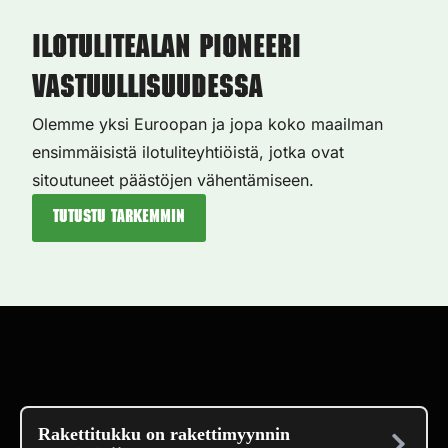
Ilotulitealan pioneeri
vastuullisuudessa
Olemme yksi Euroopan ja jopa koko maailman
ensimmäisistä ilotuliteyhtiöistä, jotka ovat
sitoutuneet päästöjen vähentämiseen.
Tutustu tarkemmin
Rakettitukku on rakettimyynnin