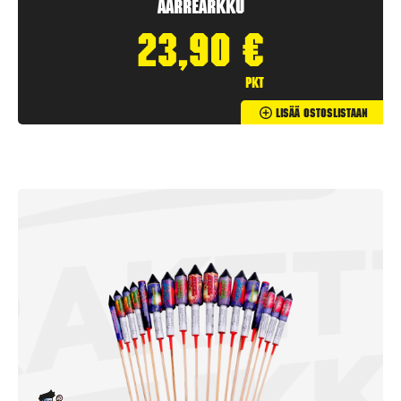
Aarrearkku
23,90
€
pkt
Lisää Ostoslistaan