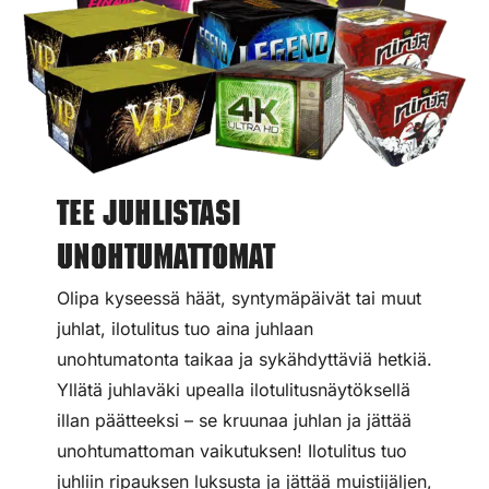
Tee juhlistasi
unohtumattomat
Olipa kyseessä häät, syntymäpäivät tai muut
juhlat, ilotulitus tuo aina juhlaan
unohtumatonta taikaa ja sykähdyttäviä hetkiä.
Yllätä juhlaväki upealla ilotulitusnäytöksellä
illan päätteeksi – se kruunaa juhlan ja jättää
unohtumattoman vaikutuksen! Ilotulitus tuo
juhliin ripauksen luksusta ja jättää muistijäljen,