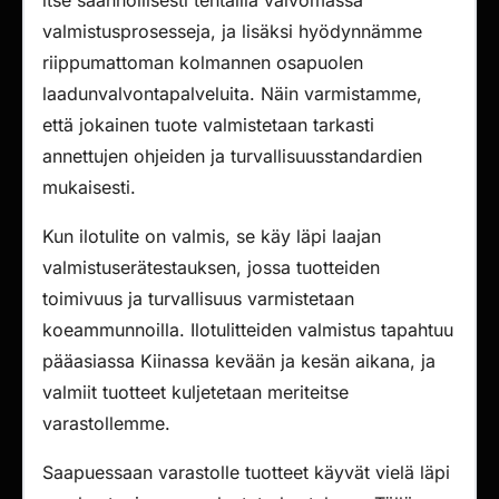
itse säännöllisesti tehtailla valvomassa
valmistusprosesseja, ja lisäksi hyödynnämme
riippumattoman kolmannen osapuolen
laadunvalvontapalveluita. Näin varmistamme,
että jokainen tuote valmistetaan tarkasti
annettujen ohjeiden ja turvallisuusstandardien
mukaisesti.
Kun ilotulite on valmis, se käy läpi laajan
valmistuserätestauksen, jossa tuotteiden
toimivuus ja turvallisuus varmistetaan
koeammunnoilla. Ilotulitteiden valmistus tapahtuu
pääasiassa Kiinassa kevään ja kesän aikana, ja
valmiit tuotteet kuljetetaan meriteitse
varastollemme.
Saapuessaan varastolle tuotteet käyvät vielä läpi