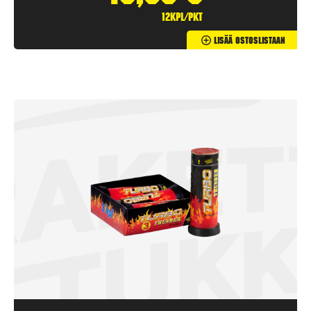
12kpl/pkt
Lisää Ostoslistaan