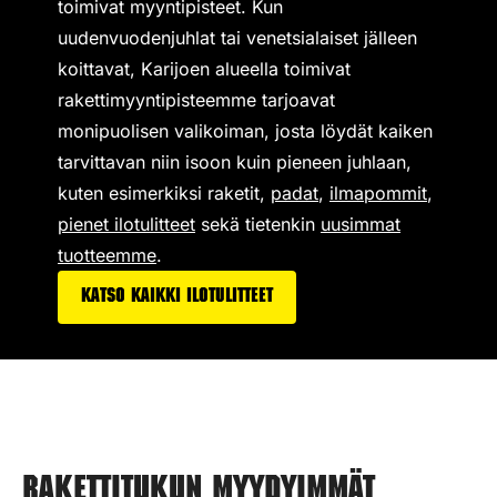
toimivat
myyntipisteet
. Kun
uudenvuodenjuhlat tai venetsialaiset jälleen
koittavat, Karijoen alueella toimivat
rakettimyyntipisteemme tarjoavat
monipuolisen valikoiman,
josta löydät kaiken
tarvittavan niin isoon kuin pieneen juhlaan,
kuten esimerkiksi
raketit
,
padat
,
ilmapommit
,
pienet ilotulitteet
sekä tietenkin
uusimmat
tuotteemme
.
Katso kaikki ilotulitteet
Rakettitukun myydyimmät