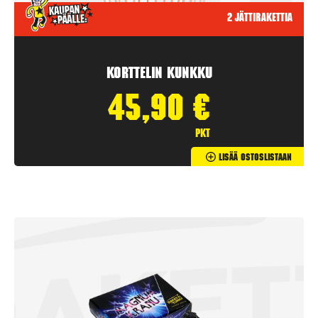
2 jättirakettia
Korttelin kunkku
45,90
€
pkt
Lisää Ostoslistaan