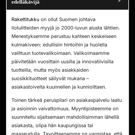
edelläkävijä
Rakettitukku
on ollut Suomen johtava
ilotulitteiden myyjä jo 2000-luvun alusta lähtien.
Menestyksemme perustuu kahteen keskeiseen
kulmakiveen: edullisiin hintoihin ja huolella
valittuun tuotevalikoimaan. Valikoimaamme
päivitetään vuosittain uusilla ja innovatiivisilla
tuotteilla, mutta myös asiakkaiden
suosikkituotteet säilyvät mukana –
asiakastoiveita kuunnellen ja kunnioittaen.
Toinen tärkeä peruspilari on asiakaspalvelu laatu
ja asioinnin vaivattomuus. Myyntipisteemme on
suunniteltu sijaitsemaan mahdollisimman lähellä
asiakasta, olipa hän kaupungissa tai
maaseudulla. Tavoitteenamme on varmistaa, että