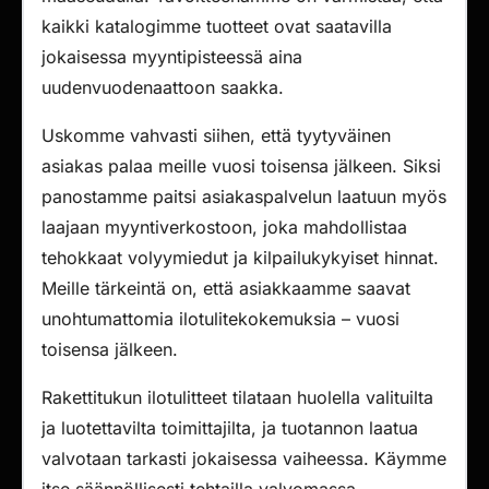
kaikki katalogimme tuotteet ovat saatavilla
jokaisessa myyntipisteessä aina
uudenvuodenaattoon saakka.
Uskomme vahvasti siihen, että tyytyväinen
asiakas palaa meille vuosi toisensa jälkeen. Siksi
panostamme paitsi asiakaspalvelun laatuun myös
laajaan myyntiverkostoon, joka mahdollistaa
tehokkaat volyymiedut ja kilpailukykyiset hinnat.
Meille tärkeintä on, että asiakkaamme saavat
unohtumattomia ilotulitekokemuksia – vuosi
toisensa jälkeen.
Rakettitukun ilotulitteet tilataan huolella valituilta
ja luotettavilta toimittajilta, ja tuotannon laatua
valvotaan tarkasti jokaisessa vaiheessa. Käymme