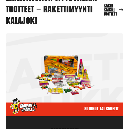
Katso
tuotteet – Rakettimyynti
kaikki
tuotteet
Kalajoki
Suihkut tai raketit