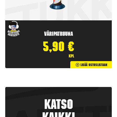
Väripatruuna
5,90
€
kpl
Lisää Ostoslistaan
Katso