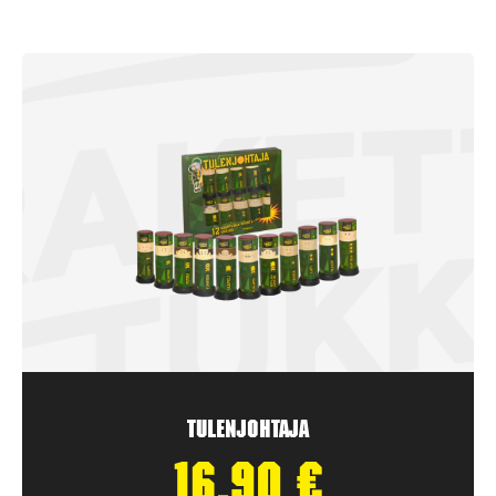
Tulenjohtaja
16,90
€