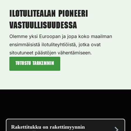
Ilotulitealan pioneeri
vastuullisuudessa
Olemme yksi Euroopan ja jopa koko maailman
ensimmäisistä ilotuliteyhtiöistä, jotka ovat
sitoutuneet päästöjen vähentämiseen.
Tutustu tarkemmin
Rakettitukku on rakettimyynnin