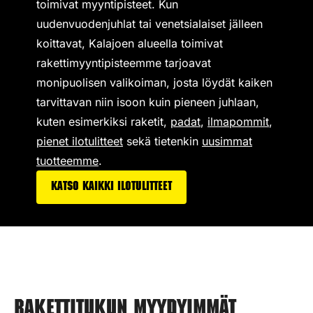
toimivat
myyntipisteet
. Kun
uudenvuodenjuhlat tai venetsialaiset jälleen
koittavat, Kalajoen alueella toimivat
rakettimyyntipisteemme tarjoavat
monipuolisen valikoiman,
josta löydät kaiken
tarvittavan niin isoon kuin pieneen juhlaan,
kuten esimerkiksi
raketit
,
padat
,
ilmapommit
,
pienet ilotulitteet
sekä tietenkin
uusimmat
tuotteemme
.
Katso kaikki ilotulitteet
Rakettitukun myydyimmät