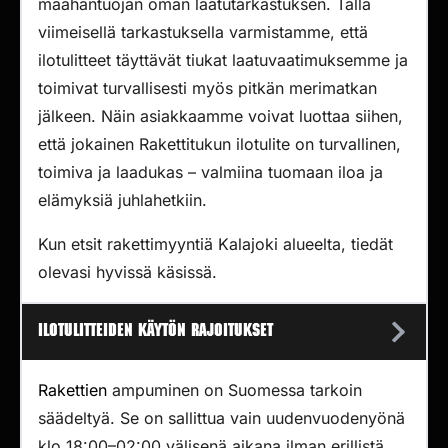
maahantuojan oman laatutarkastuksen. Tällä
viimeisellä tarkastuksella varmistamme, että
ilotulitteet täyttävät tiukat laatuvaatimuksemme ja
toimivat turvallisesti myös pitkän merimatkan
jälkeen. Näin asiakkaamme voivat luottaa siihen,
että jokainen Rakettitukun ilotulite on turvallinen,
toimiva ja laadukas – valmiina tuomaan iloa ja
elämyksiä juhlahetkiin.
Kun etsit rakettimyyntiä Kalajoki alueelta, tiedät
olevasi hyvissä käsissä.
Ilotulitteiden käytön rajoitukset
Rakettien
ampuminen on Suomessa tarkoin
säädeltyä. Se on sallittua vain uudenvuodenyönä
klo 18:00–02:00 välisenä aikana ilman erillistä