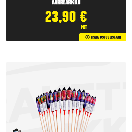
Aarrearkku
23,90
€
pkt
Lisää Ostoslistaan