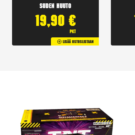
Suden huuto
19,90
€
pkt
Lisää Ostoslistaan