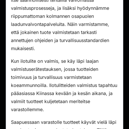
itse säännöllisesti tehtailla valvomassa
valmistusprosesseja, ja lisäksi hyödynnämme
riippumattoman kolmannen osapuolen
laadunvalvontapalveluita. Näin varmistamme,
että jokainen tuote valmistetaan tarkasti
annettujen ohjeiden ja turvallisuusstandardien
mukaisesti.
Kun ilotulite on valmis, se käy läpi laajan
valmistuserätestauksen, jossa tuotteiden
toimivuus ja turvallisuus varmistetaan
koeammunnoilla. Ilotulitteiden valmistus tapahtuu
pääasiassa Kiinassa kevään ja kesän aikana, ja
valmiit tuotteet kuljetetaan meriteitse
varastollemme.
Saapuessaan varastolle tuotteet käyvät vielä läpi