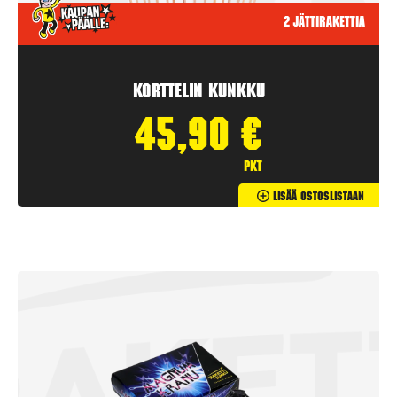
2 jättirakettia
Korttelin kunkku
45,90
€
pkt
Lisää Ostoslistaan