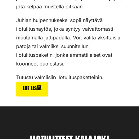
jota kelpaa muistella pitkään.
Juhlan huipennukseksi sopii näyttävä
ilotulitusnäytös, joka syntyy vaivattomasti
muutamalla jättipadalla. Voit valita yksittäisiä
patoja tai valmiiksi suunnitellun
ilotulituspaketin, jonka ammattilaiset ovat
koonneet puolestasi.
Tutustu valmiisiin ilotulituspaketteihin:
Lue lisää