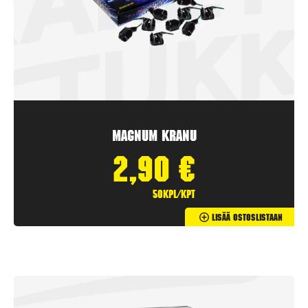
Magnum Kranu
2,90
€
50kpl/kpt
Lisää Ostoslistaan