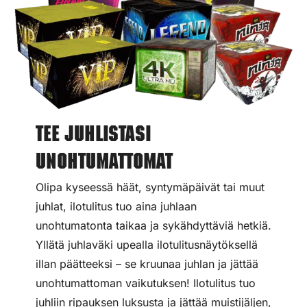
Tee juhlistasi
unohtumattomat
Olipa kyseessä häät, syntymäpäivät tai muut
juhlat, ilotulitus tuo aina juhlaan
unohtumatonta taikaa ja sykähdyttäviä hetkiä.
Yllätä juhlaväki upealla ilotulitusnäytöksellä
illan päätteeksi – se kruunaa juhlan ja jättää
unohtumattoman vaikutuksen! Ilotulitus tuo
juhliin ripauksen luksusta ja jättää muistijäljen,