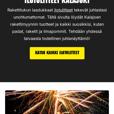
Ilotulitteet Kalajoki
Rakettitukun laadukkaat
ilotulitteet
tekevät juhlastasi
unohtumattomat. Tältä sivulta löydät Kalajoen
rakettimyynnin tuotteet ja kaikki suosikkisi, kuten
padat, raketit ja ilmapommit. Tehdään yhdessä
taivaasta todellinen juhlanäyttämö!
Katso kaikki ilotulitteet