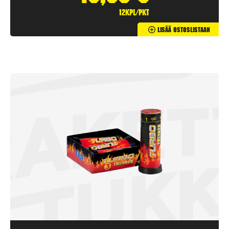
12kpl/pkt
Lisää Ostoslistaan