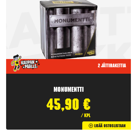
2 jättirakettia
Monumentti
45,90
€
/ kpl
Lisää Ostoslistaan