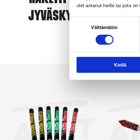
Raketit
eri
olet antanut heille tai joita o
Jyväskylä
ero
Suostumuksen
vai
Välttämätön
valinta
yks
Kun
Näy
Kiellä