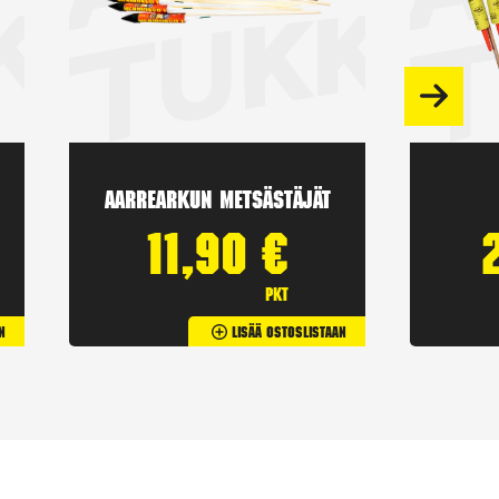
Aarrearkun Metsästäjät
11,90
€
pkt
n
Lisää Ostoslistaan