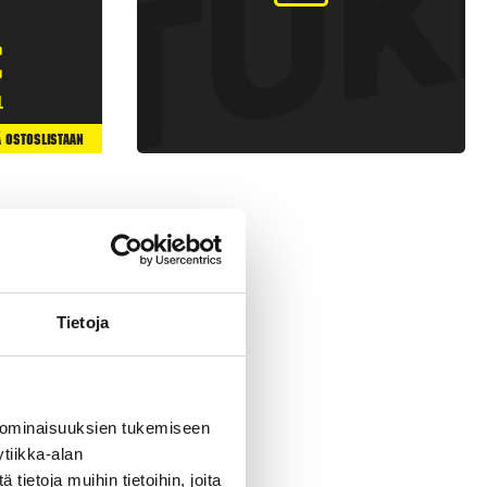
€
l
ä Ostoslistaan
Tietoja
 ominaisuuksien tukemiseen
tiikka-alan
 raketteja, joissa on
ietoja muihin tietoihin, joita