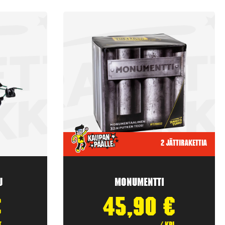
2 jättirakettia
u
Monumentti
€
45,90
€