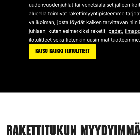
uudenvuodenjuhlat tai venetsialaiset jälleen koi
alueella toimivat rakettimyyntipisteemme tarjo
valikoiman,
josta löydät kaiken tarvittavan niin
juhlaan, kuten esimerkiksi
raketit
,
padat
,
ilmap
ilotulitteet
sekä tietenkin
uusimmat tuotteemme
Katso kaikki ilotulitteet
Rakettitukun myydyimmät