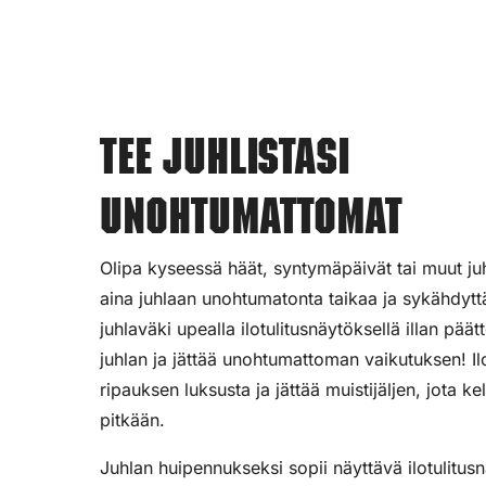
Tee juhlistasi
unohtumattomat
Olipa kyseessä häät, syntymäpäivät tai muut juhl
aina juhlaan unohtumatonta taikaa ja sykähdyttä
juhlaväki upealla ilotulitusnäytöksellä illan pää
juhlan ja jättää unohtumattoman vaikutuksen! Ilot
ripauksen luksusta ja jättää muistijäljen, jota ke
pitkään.
Juhlan huipennukseksi sopii näyttävä ilotulitus