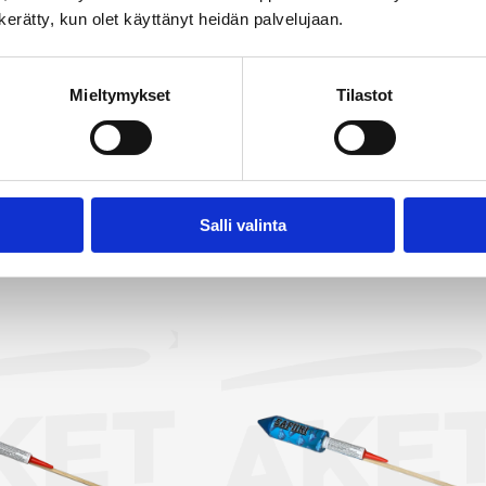
laisia efektejä, luoden taivaalle upean värien ja muotojen kir
n kerätty, kun olet käyttänyt heidän palvelujaan.
ttuu väriltään, kooltaan ja muodollaan, ja olemme valinneet
kuttavimmat vaihtoehdot. Rakettipakettien lisäksi valiko
Mieltymykset
Tilastot
ittäisiä raketteja, joista olemme poimineet myyntiin näyttäv
 etsit raketteja Jyväskylän alueelta on Rakettitukku sinun val
tä kaikki raketit →
Salli valinta