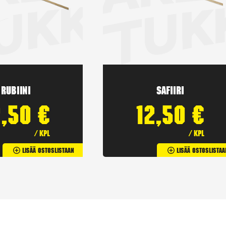
Rubiini
Safiiri
2,50
€
12,50
€
/ kpl
/ kpl
Lisää Ostoslistaan
Lisää Ostoslistaa