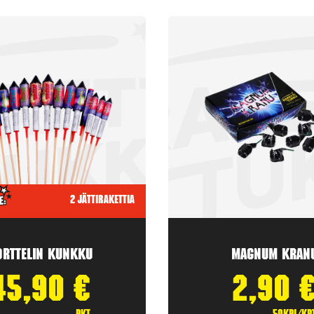
2 jättirakettia
orttelin kunkku
Magnum Kran
45,90
€
2,90