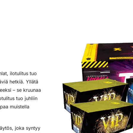
at, ilotulitus tuo
viä hetkiä. Yllätä
tteeksi – se kruunaa
ulitus tuo juhliin
lpaa muistella
näytös, joka syntyy