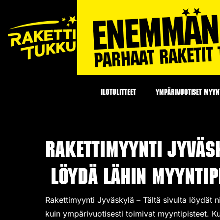
ILOTULITTEET
YMPÄRIVUOTISET MYYNT
Rakettimyynti Jyväs
Löydä lähin myyntipi
Rakettimyynti Jyväskylä – Tältä sivulta löydät 
kuin ympärivuotisesti toimivat
myyntipisteet
. K