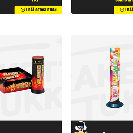
pkt
50kpl/kp
Lisää Ostoslistaan
Lisä