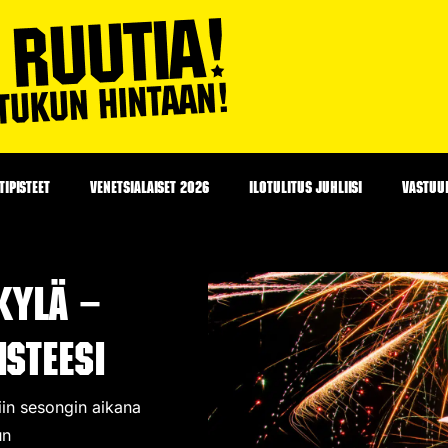
IPISTEET
VENETSIALAISET 2026
ILOTULITUS JUHLIISI
VASTUU
kylä –
steesi
niin sesongin aikana
un