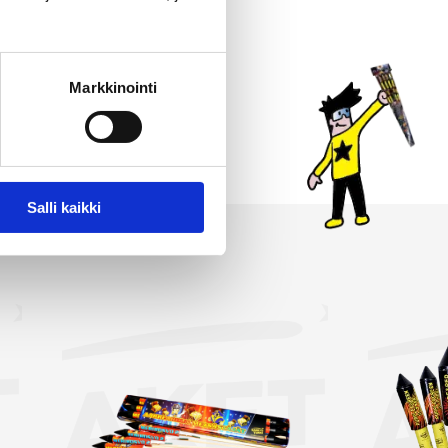
jon. Jokainen raketti
 paketteihin kaikkein
imassamme on myös
Markkinointi
immät ja suurimmat raketit.
intasi!
Salli kaikki