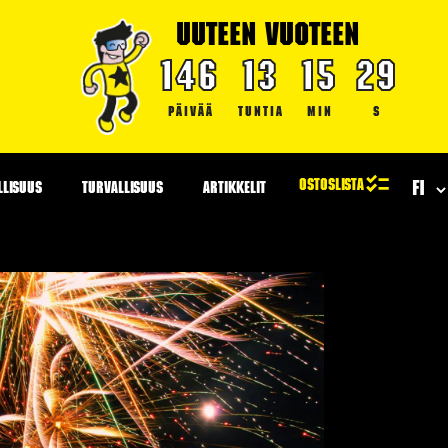
UUTEEN VUOTEEN
146
13
15
28
PÄIVÄÄ
TUNTIA
MIN
S
LLISUUS
TURVALLISUUS
ARTIKKELIT