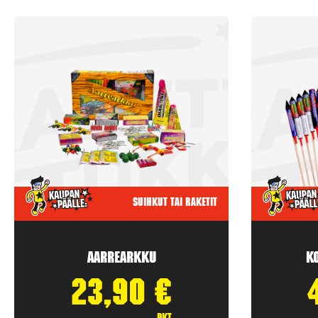
Suihkut tai raketit
Aarrearkku
K
23,90
€