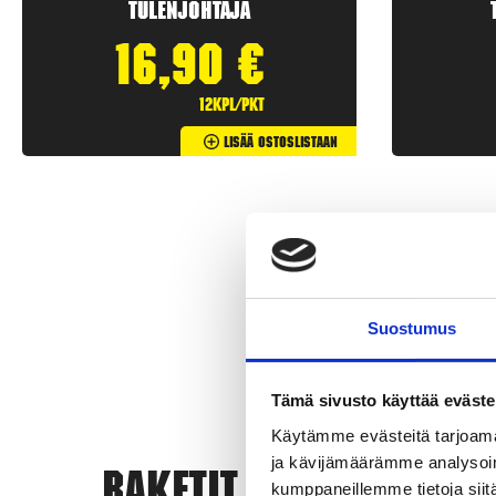
Tulenjohtaja
16,90
€
12kpl/pkt
Lisää Ostoslistaan
Suostumus
Tämä sivusto käyttää eväste
Käytämme evästeitä tarjoama
ja kävijämäärämme analysoim
Rak
kumppaneillemme tietoja siitä