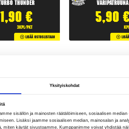
Turbo Thunder
Väripatruuna
1,90
€
5,90
3kpl/pkt
kp
Lisää Ostoslistaan
Lisä
Yksityiskohdat
itä
mme sisällön ja mainosten räätälöimiseen, sosiaalisen median
iseen. Lisäksi jaamme sosiaalisen median, mainosalan ja analy
etit
ovat klassisia
ilotulitteita
. Rakettipaketit tarjoavat useita
, miten käytät sivustoamme. Kumppanimme voivat yhdistää näitä t