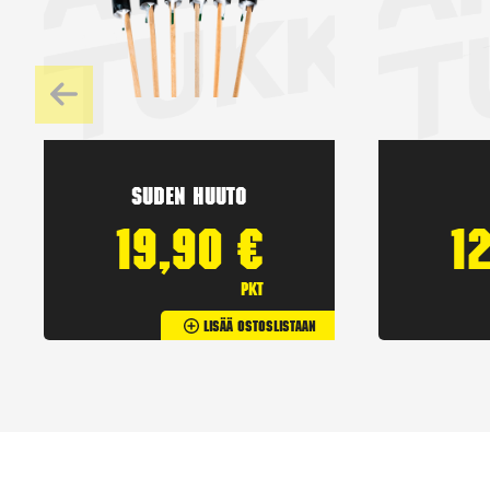
Suden huuto
19,90
€
1
pkt
Lisää Ostoslistaan