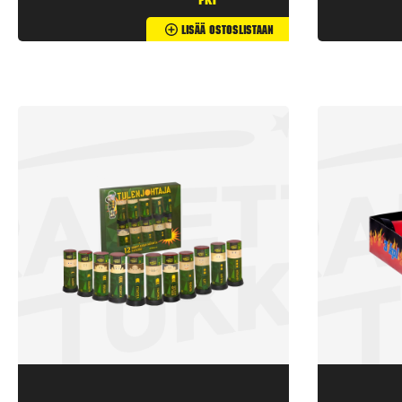
pkt
Lisää Ostoslistaan