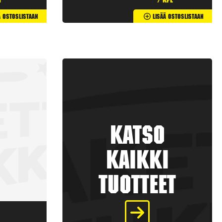
t
/ kpl
ä Ostoslistaan
Lisää Ostoslistaan
Katso
kaikki
tuotteet