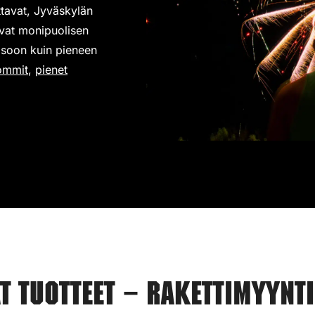
ttavat, Jyväskylän
avat monipuolisen
 isoon kuin pieneen
ommit
,
pienet
.
 tuotteet – Rakettimyynt