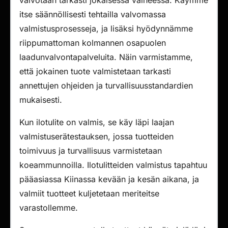
valvotaan tarkasti jokaisessa vaiheessa. Käymme
itse säännöllisesti tehtailla valvomassa
valmistusprosesseja, ja lisäksi hyödynnämme
riippumattoman kolmannen osapuolen
laadunvalvontapalveluita. Näin varmistamme,
että jokainen tuote valmistetaan tarkasti
annettujen ohjeiden ja turvallisuusstandardien
mukaisesti.
Kun ilotulite on valmis, se käy läpi laajan
valmistuserätestauksen, jossa tuotteiden
toimivuus ja turvallisuus varmistetaan
koeammunnoilla. Ilotulitteiden valmistus tapahtuu
pääasiassa Kiinassa kevään ja kesän aikana, ja
valmiit tuotteet kuljetetaan meriteitse
varastollemme.