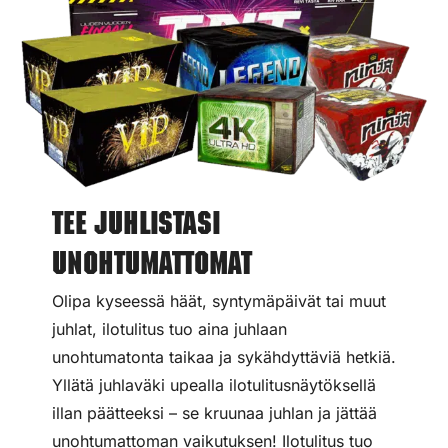
Tee juhlistasi
unohtumattomat
Olipa kyseessä häät, syntymäpäivät tai muut
juhlat, ilotulitus tuo aina juhlaan
unohtumatonta taikaa ja sykähdyttäviä hetkiä.
Yllätä juhlaväki upealla ilotulitusnäytöksellä
illan päätteeksi – se kruunaa juhlan ja jättää
unohtumattoman vaikutuksen! Ilotulitus tuo