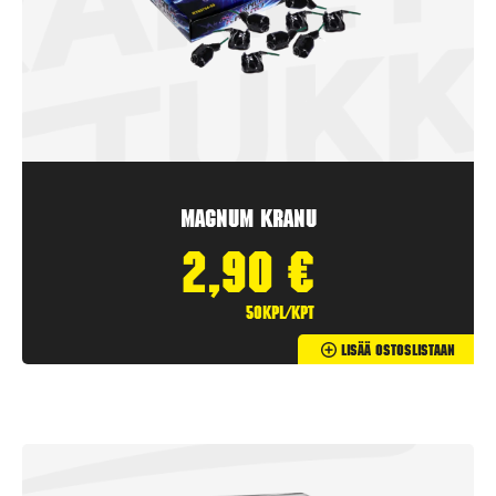
Magnum Kranu
2,90
€
50kpl/kpt
Lisää Ostoslistaan