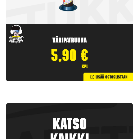
Väripatruuna
5,90
€
kpl
Lisää Ostoslistaan
Katso