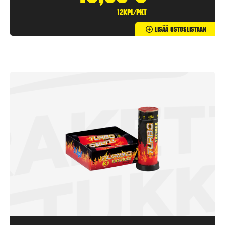
12kpl/pkt
Lisää Ostoslistaan