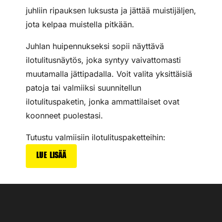
juhliin ripauksen luksusta ja jättää muistijäljen,
jota kelpaa muistella pitkään.
Juhlan huipennukseksi sopii näyttävä
ilotulitusnäytös, joka syntyy vaivattomasti
muutamalla jättipadalla. Voit valita yksittäisiä
patoja tai valmiiksi suunnitellun
ilotulituspaketin, jonka ammattilaiset ovat
koonneet puolestasi.
Tutustu valmiisiin ilotulituspaketteihin:
Lue lisää