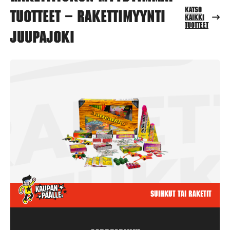
Katso
tuotteet – Rakettimyynti
kaikki
tuotteet
Juupajoki
Suihkut tai raketit