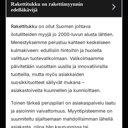
Rakettitukku on rakettimyynnin
edelläkävijä
Rakettitukku
on ollut Suomen johtava
ilotulitteiden myyjä jo 2000-luvun alusta lähtien.
Menestyksemme perustuu kahteen keskeiseen
kulmakiveen: edullisiin hintoihin ja huolella
valittuun tuotevalikoimaan. Valikoimaamme
päivitetään vuosittain uusilla ja innovatiivisilla
tuotteilla, mutta myös asiakkaiden
suosikkituotteet säilyvät mukana –
asiakastoiveita kuunnellen ja kunnioittaen.
Toinen tärkeä peruspilari on asiakaspalvelu laatu
ja asioinnin vaivattomuus. Myyntipisteemme on
suunniteltu sijaitsemaan mahdollisimman lähellä
asiakasta, olipa hän kaupungissa tai