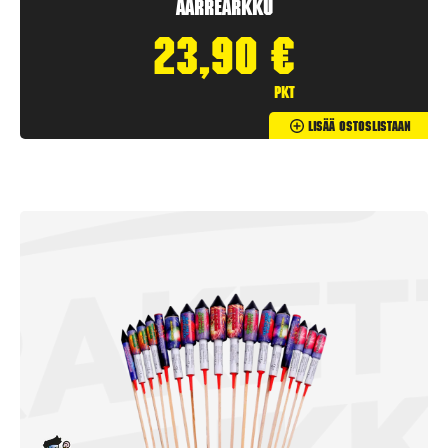
Aarrearkku
23,90
€
pkt
Lisää Ostoslistaan