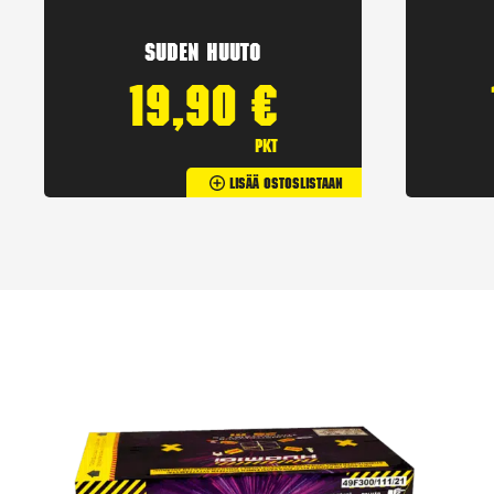
Suden huuto
19,90
€
pkt
Lisää Ostoslistaan