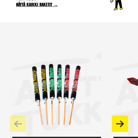
Näytä kaikki raketit →