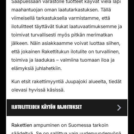
Saapuessaan varastolle tuotteet käyvät vielä läpi
maahantuojan oman laatutarkastuksen. Tällä
viimeisellä tarkastuksella varmistamme, että
ilotulitteet täyttävät tiukat laatuvaatimuksemme ja
toimivat turvallisesti myös pitkän merimatkan
jälkeen. Näin asiakkaamme voivat luottaa siihen,
että jokainen Rakettitukun ilotulite on turvallinen,
toimiva ja laadukas – valmiina tuomaan iloa ja
elämyksiä juhlahetkiin.
Kun etsit rakettimyyntiä Juupajoki alueelta, tiedät
olevasi hyvissä käsissä.
Ilotulitteiden käytön rajoitukset
Rakettien
ampuminen on Suomessa tarkoin
säädeltyä. Se on sallittua vain uudenvuodenyönä