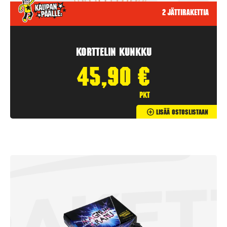
2 jättirakettia
Korttelin kunkku
45,90
€
pkt
Lisää Ostoslistaan