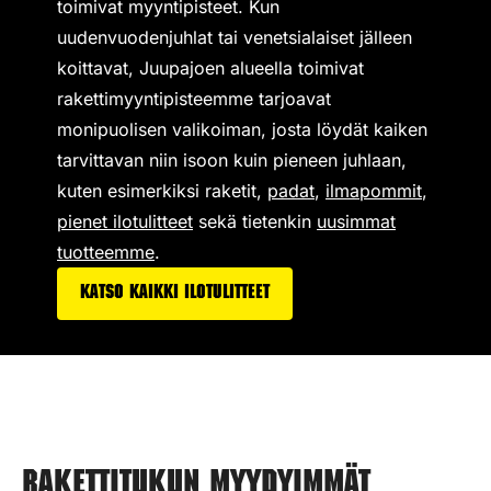
toimivat
myyntipisteet
. Kun
uudenvuodenjuhlat tai venetsialaiset jälleen
koittavat, Juupajoen alueella toimivat
rakettimyyntipisteemme tarjoavat
monipuolisen valikoiman,
josta löydät kaiken
tarvittavan niin isoon kuin pieneen juhlaan,
kuten esimerkiksi
raketit
,
padat
,
ilmapommit
,
pienet ilotulitteet
sekä tietenkin
uusimmat
tuotteemme
.
Katso kaikki ilotulitteet
Rakettitukun myydyimmät