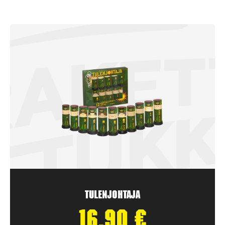
Tulenjohtaja
16,90
€