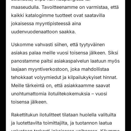
maaseudulla. Tavoitteenamme on varmistaa, että
kaikki katalogimme tuotteet ovat saatavilla
jokaisessa myyntipisteessä aina
uudenvuodenaattoon saakka.
Uskomme vahvasti siihen, että tyytyväinen
asiakas palaa meille vuosi toisensa jälkeen. Siksi
panostamme paitsi asiakaspalvelun laatuun myös
laajaan myyntiverkostoon, joka mahdollistaa
tehokkaat volyymiedut ja kilpailukykyiset hinnat.
Meille tärkeintä on, että asiakkaamme saavat
unohtumattomia ilotulitekokemuksia – vuosi
toisensa jälkeen.
Rakettitukun ilotulitteet tilataan huolella valituilta
ja luotettavilta toimittajilta, ja tuotannon laatua