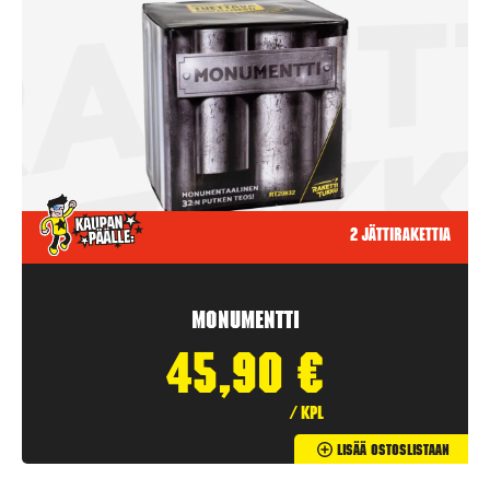
2 jättirakettia
Monumentti
45,90
€
/ kpl
Lisää Ostoslistaan