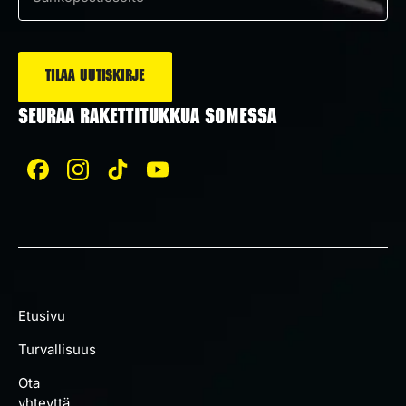
Sähköposti
*
SEURAA RAKETTITUKKUA SOMESSA
Etusivu
Turvallisuus
Ota
yhteyttä