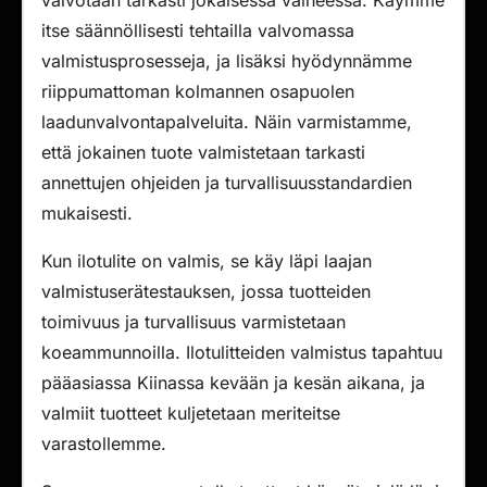
valvotaan tarkasti jokaisessa vaiheessa. Käymme
itse säännöllisesti tehtailla valvomassa
valmistusprosesseja, ja lisäksi hyödynnämme
riippumattoman kolmannen osapuolen
laadunvalvontapalveluita. Näin varmistamme,
että jokainen tuote valmistetaan tarkasti
annettujen ohjeiden ja turvallisuusstandardien
mukaisesti.
Kun ilotulite on valmis, se käy läpi laajan
valmistuserätestauksen, jossa tuotteiden
toimivuus ja turvallisuus varmistetaan
koeammunnoilla. Ilotulitteiden valmistus tapahtuu
pääasiassa Kiinassa kevään ja kesän aikana, ja
valmiit tuotteet kuljetetaan meriteitse
varastollemme.