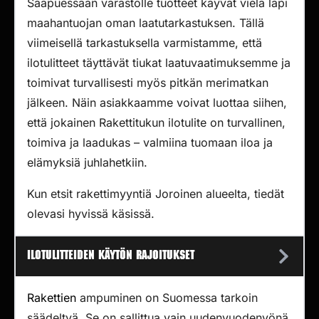
Saapuessaan varastolle tuotteet käyvät vielä läpi
maahantuojan oman laatutarkastuksen. Tällä
viimeisellä tarkastuksella varmistamme, että
ilotulitteet täyttävät tiukat laatuvaatimuksemme ja
toimivat turvallisesti myös pitkän merimatkan
jälkeen. Näin asiakkaamme voivat luottaa siihen,
että jokainen Rakettitukun ilotulite on turvallinen,
toimiva ja laadukas – valmiina tuomaan iloa ja
elämyksiä juhlahetkiin.
Kun etsit rakettimyyntiä Joroinen alueelta, tiedät
olevasi hyvissä käsissä.
Ilotulitteiden käytön rajoitukset
Rakettien
ampuminen on Suomessa tarkoin
säädeltyä. Se on sallittua vain uudenvuodenyönä