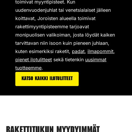
toimivat
myyntipisteet
. Kun
uudenvuodenjuhlat tai venetsialaiset jälleen
koittavat, Joroisten alueella toimivat
rakettimyyntipisteemme tarjoavat
monipuolisen valikoiman,
josta löydät kaiken
tarvittavan niin isoon kuin pieneen juhlaan,
kuten esimerkiksi
raketit
,
padat
,
ilmapommit
,
pienet ilotulitteet
sekä tietenkin
uusimmat
tuotteemme
.
Katso kaikki ilotulitteet
Rakettitukun myydyimmät