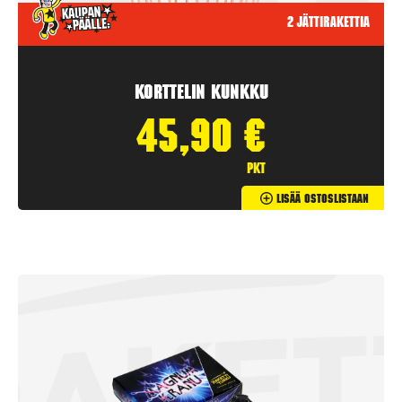
2 jättirakettia
Korttelin kunkku
45,90
€
pkt
Lisää Ostoslistaan