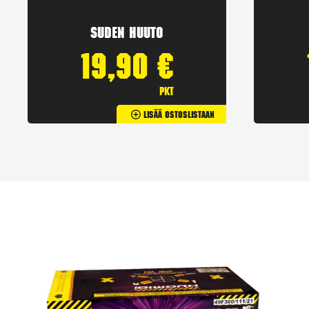
Suden huuto
19,90
€
pkt
Lisää Ostoslistaan