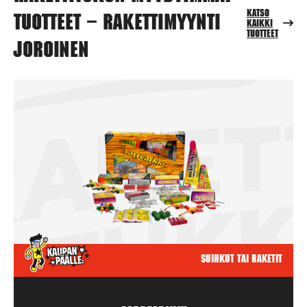
Katso
tuotteet – Rakettimyynti
kaikki
tuotteet
Joroinen
Suihkut tai raketit