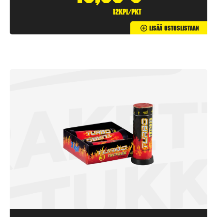
12kpl/pkt
Lisää Ostoslistaan