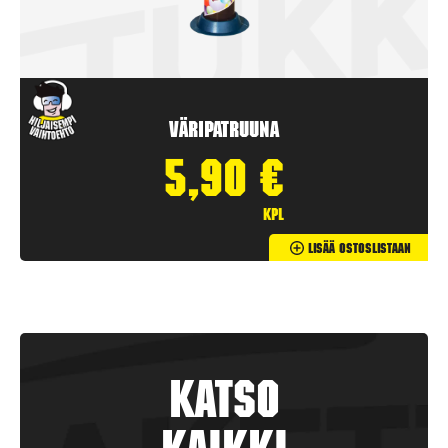
Väripatruuna
5,90
€
kpl
Lisää Ostoslistaan
Katso