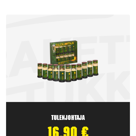
Tulenjohtaja
16,90
€