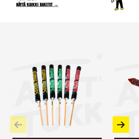
Näytä kaikki raketit →