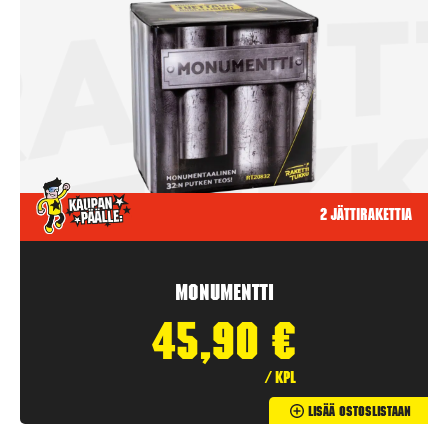
2 jättirakettia
Monumentti
45,90
€
/ kpl
Lisää Ostoslistaan