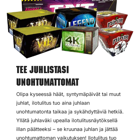
Tee juhlistasi
unohtumattomat
Olipa kyseessä häät, syntymäpäivät tai muut
juhlat, ilotulitus tuo aina juhlaan
unohtumatonta taikaa ja sykähdyttäviä hetkiä.
Yllätä juhlaväki upealla ilotulitusnäytöksellä
illan päätteeksi – se kruunaa juhlan ja jättää
unohtumattoman vaikutuksen! Ilotulitus tuo