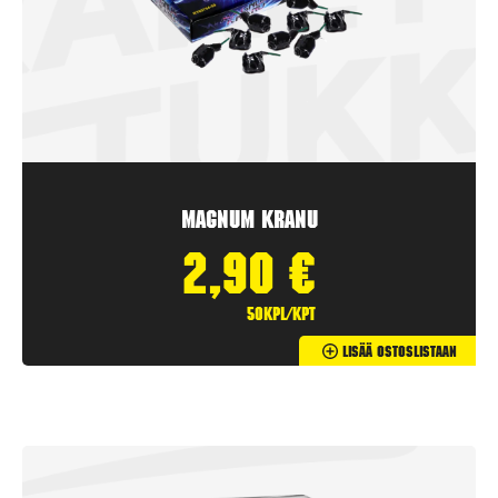
Magnum Kranu
2,90
€
50kpl/kpt
Lisää Ostoslistaan