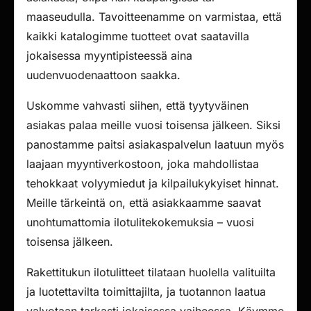
maaseudulla. Tavoitteenamme on varmistaa, että
kaikki katalogimme tuotteet ovat saatavilla
jokaisessa myyntipisteessä aina
uudenvuodenaattoon saakka.
Uskomme vahvasti siihen, että tyytyväinen
asiakas palaa meille vuosi toisensa jälkeen. Siksi
panostamme paitsi asiakaspalvelun laatuun myös
laajaan myyntiverkostoon, joka mahdollistaa
tehokkaat volyymiedut ja kilpailukykyiset hinnat.
Meille tärkeintä on, että asiakkaamme saavat
unohtumattomia ilotulitekokemuksia – vuosi
toisensa jälkeen.
Rakettitukun ilotulitteet tilataan huolella valituilta
ja luotettavilta toimittajilta, ja tuotannon laatua