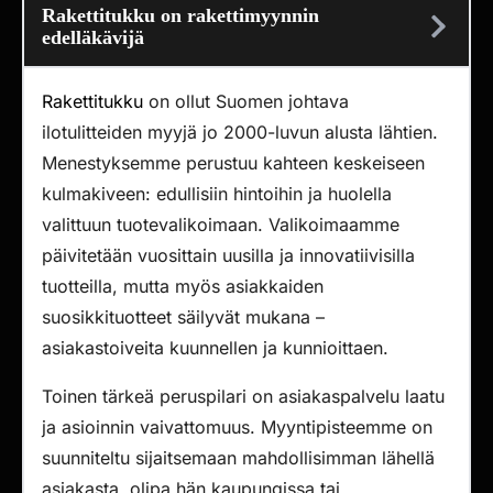
Rakettitukku on rakettimyynnin
edelläkävijä
Rakettitukku
on ollut Suomen johtava
ilotulitteiden myyjä jo 2000-luvun alusta lähtien.
Menestyksemme perustuu kahteen keskeiseen
kulmakiveen: edullisiin hintoihin ja huolella
valittuun tuotevalikoimaan. Valikoimaamme
päivitetään vuosittain uusilla ja innovatiivisilla
tuotteilla, mutta myös asiakkaiden
suosikkituotteet säilyvät mukana –
asiakastoiveita kuunnellen ja kunnioittaen.
Toinen tärkeä peruspilari on asiakaspalvelu laatu
ja asioinnin vaivattomuus. Myyntipisteemme on
suunniteltu sijaitsemaan mahdollisimman lähellä
asiakasta, olipa hän kaupungissa tai