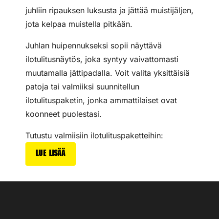
juhliin ripauksen luksusta ja jättää muistijäljen,
jota kelpaa muistella pitkään.
Juhlan huipennukseksi sopii näyttävä
ilotulitusnäytös, joka syntyy vaivattomasti
muutamalla jättipadalla. Voit valita yksittäisiä
patoja tai valmiiksi suunnitellun
ilotulituspaketin, jonka ammattilaiset ovat
koonneet puolestasi.
Tutustu valmiisiin ilotulituspaketteihin:
Lue lisää