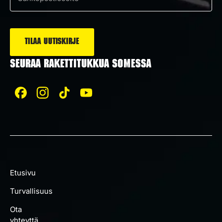
Sähköposti
*
SEURAA RAKETTITUKKUA SOMESSA
Etusivu
Turvallisuus
Ota
yhteyttä