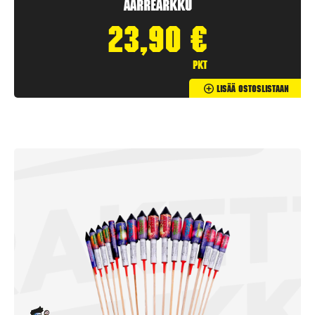
Aarrearkku
23,90
€
pkt
Lisää Ostoslistaan