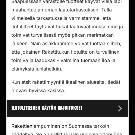
Saapuessaan varastolle tuotteet käyvät vielä läpi
maahantuojan oman laatutarkastuksen. Tällä
viimeisellä tarkastuksella varmistamme, että
ilotulitteet täyttävät tiukat laatuvaatimuksemme ja
toimivat turvallisesti myös pitkän merimatkan
jälkeen. Näin asiakkaamme voivat luottaa siihen,
että jokainen Rakettitukun ilotulite on turvallinen,
toimiva ja laadukas – valmiina tuomaan iloa ja
elämyksiä juhlahetkiin.
Kun etsit rakettimyyntiä Ikaalinen alueelta, tiedät
olevasi hyvissä käsissä.
Ilotulitteiden käytön rajoitukset
Rakettien
ampuminen on Suomessa tarkoin
säädeltyä. Se on sallittua vain uudenvuodenyönä