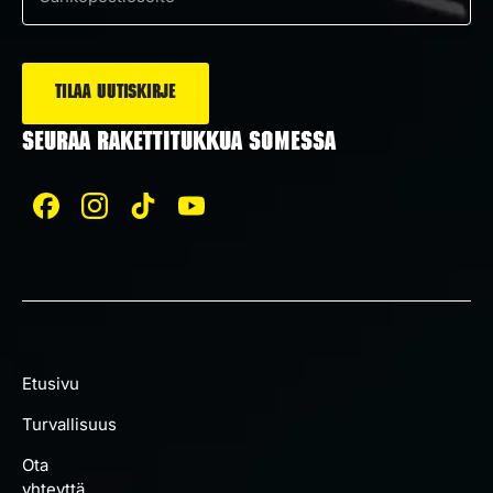
Sähköposti
*
SEURAA RAKETTITUKKUA SOMESSA
Etusivu
Turvallisuus
Ota
yhteyttä