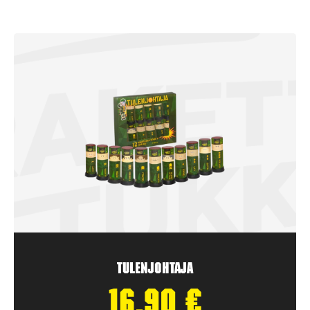
Tulenjohtaja
16,90
€