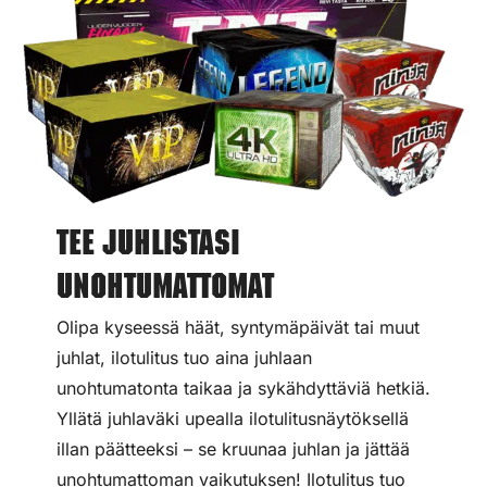
Tee juhlistasi
unohtumattomat
Olipa kyseessä häät, syntymäpäivät tai muut
juhlat, ilotulitus tuo aina juhlaan
unohtumatonta taikaa ja sykähdyttäviä hetkiä.
Yllätä juhlaväki upealla ilotulitusnäytöksellä
illan päätteeksi – se kruunaa juhlan ja jättää
unohtumattoman vaikutuksen! Ilotulitus tuo