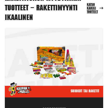
Katso
tuotteet – Rakettimyynti
kaikki
tuotteet
Ikaalinen
Suihkut tai raketit