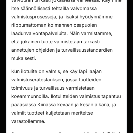
valvotaan tarkasti jokaisessa vaiheessa. Käymme
itse säännöllisesti tehtailla valvomassa
valmistusprosesseja, ja lisäksi hyödynnämme
riippumattoman kolmannen osapuolen
laadunvalvontapalveluita. Näin varmistamme,
että jokainen tuote valmistetaan tarkasti
annettujen ohjeiden ja turvallisuusstandardien
mukaisesti.
Kun ilotulite on valmis, se käy läpi laajan
valmistuserätestauksen, jossa tuotteiden
toimivuus ja turvallisuus varmistetaan
koeammunnoilla. Ilotulitteiden valmistus tapahtuu
pääasiassa Kiinassa kevään ja kesän aikana, ja
valmiit tuotteet kuljetetaan meriteitse
varastollemme.