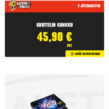
2 jättirakettia
Korttelin kunkku
45,90
€
pkt
Lisää Ostoslistaan