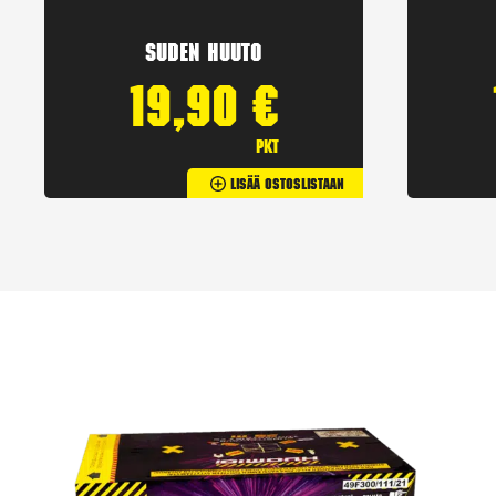
Suden huuto
19,90
€
pkt
Lisää Ostoslistaan