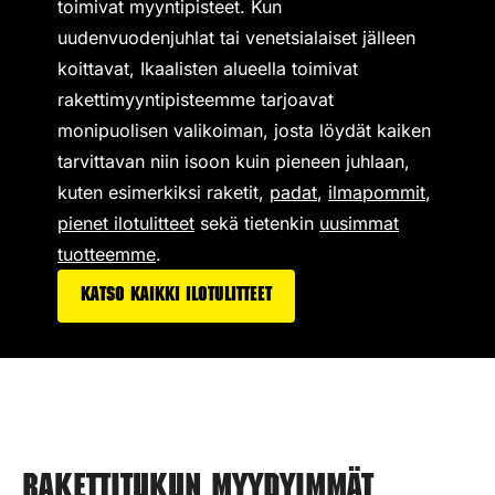
toimivat
myyntipisteet
. Kun
uudenvuodenjuhlat tai venetsialaiset jälleen
koittavat, Ikaalisten alueella toimivat
rakettimyyntipisteemme tarjoavat
monipuolisen valikoiman,
josta löydät kaiken
tarvittavan niin isoon kuin pieneen juhlaan,
kuten esimerkiksi
raketit
,
padat
,
ilmapommit
,
pienet ilotulitteet
sekä tietenkin
uusimmat
tuotteemme
.
Katso kaikki ilotulitteet
Rakettitukun myydyimmät