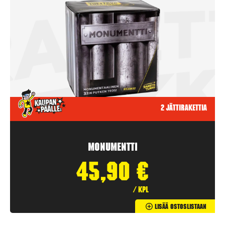
2 jättirakettia
Monumentti
45,90
€
/ kpl
Lisää Ostoslistaan