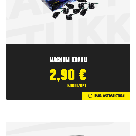
Magnum Kranu
2,90
€
50kpl/kpt
Lisää Ostoslistaan