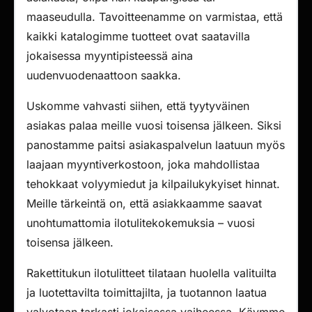
maaseudulla. Tavoitteenamme on varmistaa, että
kaikki katalogimme tuotteet ovat saatavilla
jokaisessa myyntipisteessä aina
uudenvuodenaattoon saakka.
Uskomme vahvasti siihen, että tyytyväinen
asiakas palaa meille vuosi toisensa jälkeen. Siksi
panostamme paitsi asiakaspalvelun laatuun myös
laajaan myyntiverkostoon, joka mahdollistaa
tehokkaat volyymiedut ja kilpailukykyiset hinnat.
Meille tärkeintä on, että asiakkaamme saavat
unohtumattomia ilotulitekokemuksia – vuosi
toisensa jälkeen.
Rakettitukun ilotulitteet tilataan huolella valituilta
ja luotettavilta toimittajilta, ja tuotannon laatua