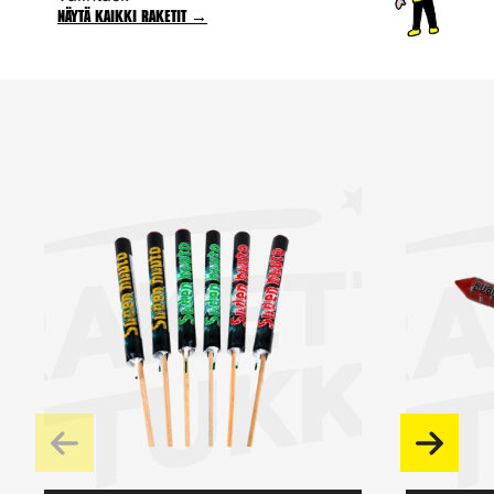
Näytä kaikki raketit →