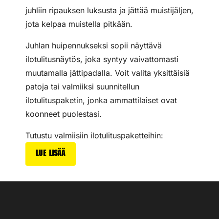
juhliin ripauksen luksusta ja jättää muistijäljen,
jota kelpaa muistella pitkään.
Juhlan huipennukseksi sopii näyttävä
ilotulitusnäytös, joka syntyy vaivattomasti
muutamalla jättipadalla. Voit valita yksittäisiä
patoja tai valmiiksi suunnitellun
ilotulituspaketin, jonka ammattilaiset ovat
koonneet puolestasi.
Tutustu valmiisiin ilotulituspaketteihin:
Lue lisää