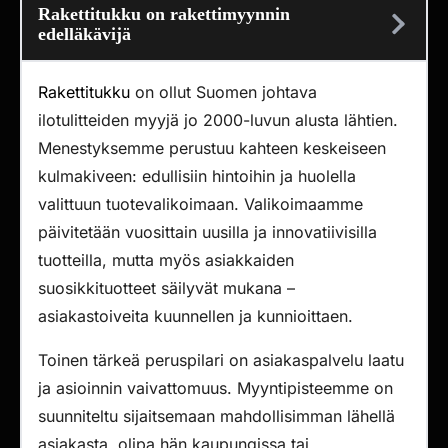
Rakettitukku on rakettimyynnin
edelläkävijä
Rakettitukku
on ollut Suomen johtava
ilotulitteiden myyjä jo 2000-luvun alusta lähtien.
Menestyksemme perustuu kahteen keskeiseen
kulmakiveen: edullisiin hintoihin ja huolella
valittuun tuotevalikoimaan. Valikoimaamme
päivitetään vuosittain uusilla ja innovatiivisilla
tuotteilla, mutta myös asiakkaiden
suosikkituotteet säilyvät mukana –
asiakastoiveita kuunnellen ja kunnioittaen.
Toinen tärkeä peruspilari on asiakaspalvelu laatu
ja asioinnin vaivattomuus. Myyntipisteemme on
suunniteltu sijaitsemaan mahdollisimman lähellä
asiakasta, olipa hän kaupungissa tai