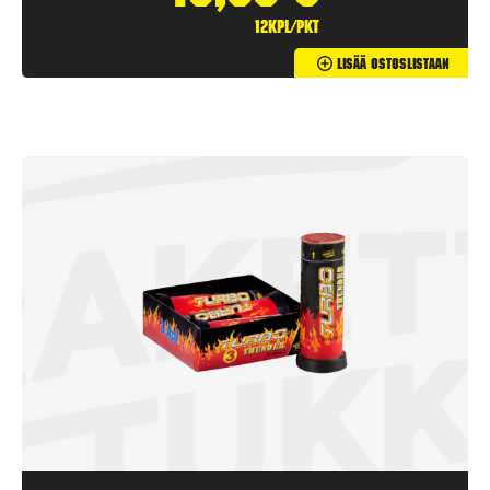
12kpl/pkt
Lisää Ostoslistaan