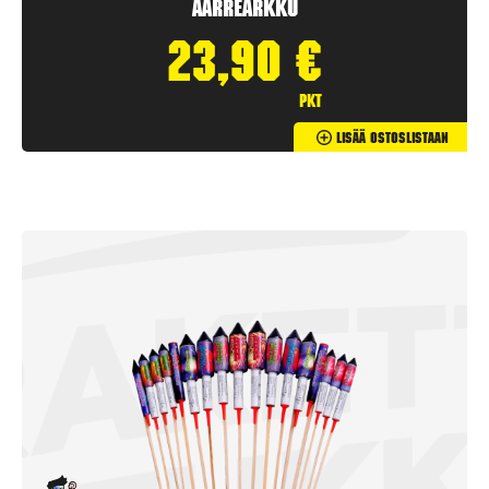
Aarrearkku
23,90
€
pkt
Lisää Ostoslistaan