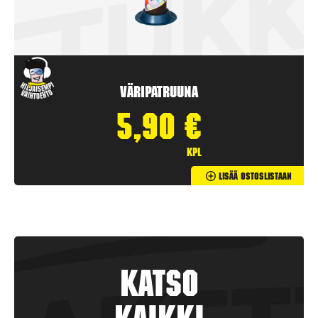
Väripatruuna
5,90
€
kpl
Lisää Ostoslistaan
Katso