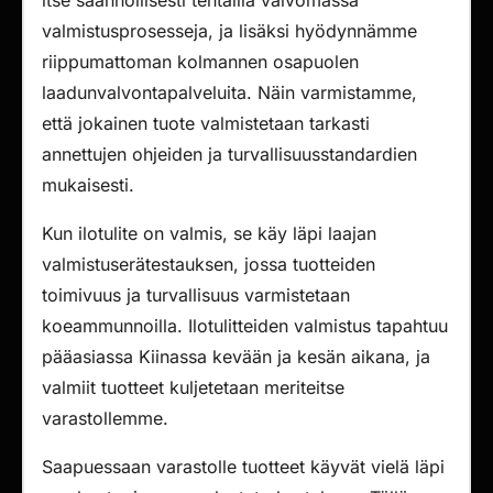
itse säännöllisesti tehtailla valvomassa
valmistusprosesseja, ja lisäksi hyödynnämme
riippumattoman kolmannen osapuolen
laadunvalvontapalveluita. Näin varmistamme,
että jokainen tuote valmistetaan tarkasti
annettujen ohjeiden ja turvallisuusstandardien
mukaisesti.
Kun ilotulite on valmis, se käy läpi laajan
valmistuserätestauksen, jossa tuotteiden
toimivuus ja turvallisuus varmistetaan
koeammunnoilla. Ilotulitteiden valmistus tapahtuu
pääasiassa Kiinassa kevään ja kesän aikana, ja
valmiit tuotteet kuljetetaan meriteitse
varastollemme.
Saapuessaan varastolle tuotteet käyvät vielä läpi