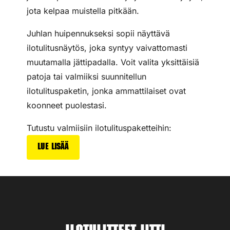
jota kelpaa muistella pitkään.
Juhlan huipennukseksi sopii näyttävä
ilotulitusnäytös, joka syntyy vaivattomasti
muutamalla jättipadalla. Voit valita yksittäisiä
patoja tai valmiiksi suunnitellun
ilotulituspaketin, jonka ammattilaiset ovat
koonneet puolestasi.
Tutustu valmiisiin ilotulituspaketteihin:
Lue lisää