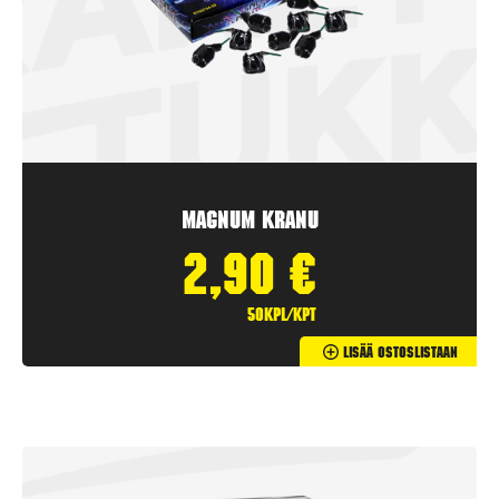
Magnum Kranu
2,90
€
50kpl/kpt
Lisää Ostoslistaan