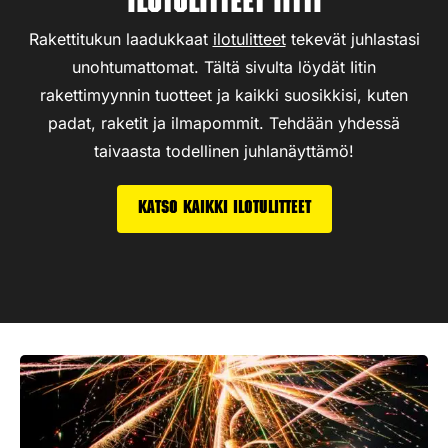
Ilotulitteet Iitti
Rakettitukun laadukkaat
ilotulitteet
tekevät juhlastasi
unohtumattomat. Tältä sivulta löydät Iitin
rakettimyynnin tuotteet ja kaikki suosikkisi, kuten
padat, raketit ja ilmapommit. Tehdään yhdessä
taivaasta todellinen juhlanäyttämö!
Katso kaikki ilotulitteet