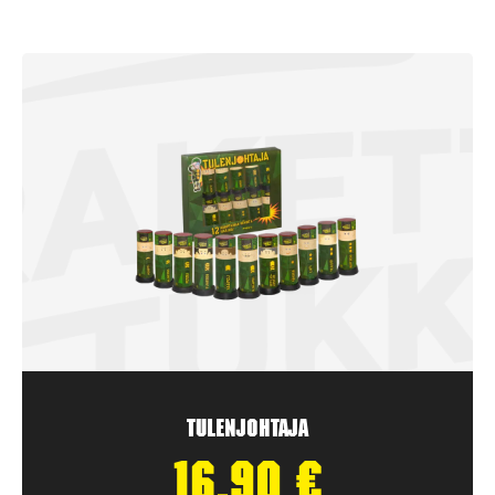
Tulenjohtaja
16,90
€