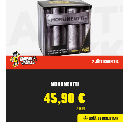
2 jättirakettia
Monumentti
45,90
€
/ kpl
Lisää Ostoslistaan