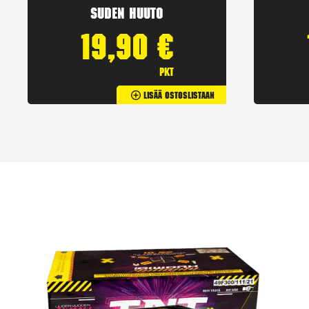
Suden huuto
19,90
€
pkt
Lisää Ostoslistaan