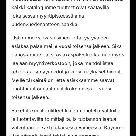
kaikki katalogimme tuotteet ovat saatavilla
jokaisessa myyntipisteessä aina
uudenvuodenaattoon saakka.
Uskomme vahvasti siihen, että tyytyväinen
asiakas palaa meille vuosi toisensa jälkeen. Siksi
panostamme paitsi asiakaspalvelun laatuun myös
laajaan myyntiverkostoon, joka mahdollistaa
tehokkaat volyymiedut ja kilpailukykyiset hinnat.
Meille tärkeintä on, että asiakkaamme saavat
unohtumattomia ilotulitekokemuksia – vuosi
toisensa jälkeen.
Rakettitukun ilotulitteet tilataan huolella valituilta
ja luotettavilta toimittajilta, ja tuotannon laatua
valvotaan tarkasti jokaisessa vaiheessa. Käymme