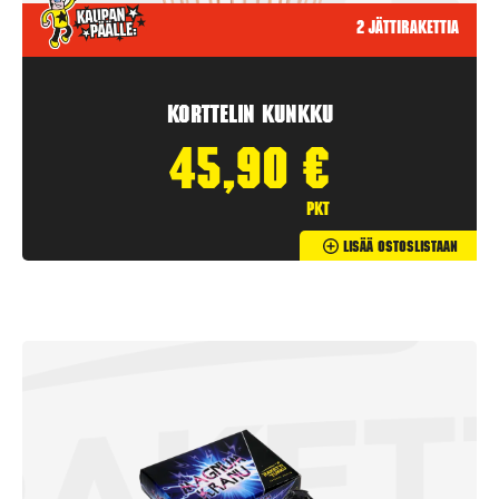
2 jättirakettia
Korttelin kunkku
45,90
€
pkt
Lisää Ostoslistaan