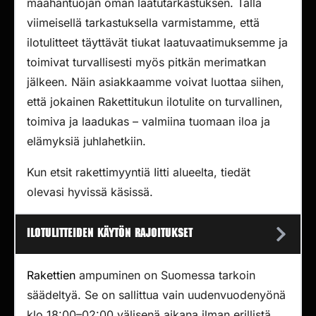
maahantuojan oman laatutarkastuksen. Tällä
viimeisellä tarkastuksella varmistamme, että
ilotulitteet täyttävät tiukat laatuvaatimuksemme ja
toimivat turvallisesti myös pitkän merimatkan
jälkeen. Näin asiakkaamme voivat luottaa siihen,
että jokainen Rakettitukun ilotulite on turvallinen,
toimiva ja laadukas – valmiina tuomaan iloa ja
elämyksiä juhlahetkiin.
Kun etsit rakettimyyntiä Iitti alueelta, tiedät
olevasi hyvissä käsissä.
Ilotulitteiden käytön rajoitukset
Rakettien
ampuminen on Suomessa tarkoin
säädeltyä. Se on sallittua vain uudenvuodenyönä
klo 18:00–02:00 välisenä aikana ilman erillistä