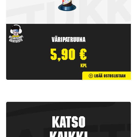
Väripatruuna
5,90
€
kpl
Lisää Ostoslistaan
Katso