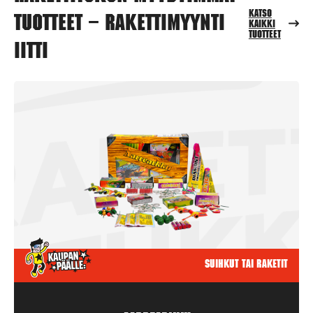
Katso
tuotteet – Rakettimyynti
kaikki
tuotteet
Iitti
Suihkut tai raketit