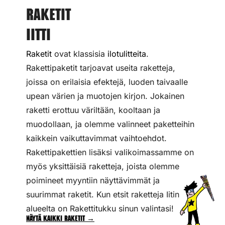
Raketit
Iitti
Raketit
ovat klassisia
ilotulitteita
.
Rakettipaketit tarjoavat useita raketteja,
joissa on erilaisia efektejä, luoden taivaalle
upean värien ja muotojen kirjon. Jokainen
raketti erottuu väriltään, kooltaan ja
muodollaan, ja olemme valinneet paketteihin
kaikkein vaikuttavimmat vaihtoehdot.
Rakettipakettien lisäksi valikoimassamme on
myös yksittäisiä raketteja, joista olemme
poimineet myyntiin näyttävimmät ja
suurimmat raketit. Kun etsit raketteja Iitin
alueelta on Rakettitukku sinun valintasi!
Näytä kaikki raketit →