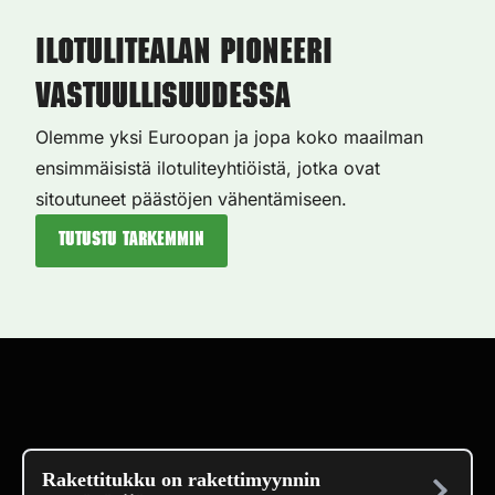
Ilotulitealan pioneeri
vastuullisuudessa
Olemme yksi Euroopan ja jopa koko maailman
ensimmäisistä ilotuliteyhtiöistä, jotka ovat
sitoutuneet päästöjen vähentämiseen.
Tutustu tarkemmin
Rakettitukku on rakettimyynnin