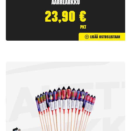
Aarrearkku
23,90
€
pkt
Lisää Ostoslistaan