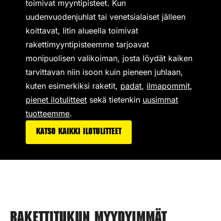
toimivat
myyntipisteet
. Kun
uudenvuodenjuhlat tai venetsialaiset jälleen
koittavat, Iitin alueella toimivat
rakettimyyntipisteemme tarjoavat
monipuolisen valikoiman,
josta löydät kaiken
tarvittavan niin isoon kuin pieneen juhlaan,
kuten esimerkiksi
raketit
,
padat
,
ilmapommit
,
pienet ilotulitteet
sekä tietenkin
uusimmat
tuotteemme
.
Katso kaikki ilotulitteet
Rakettitukun myydyimmät