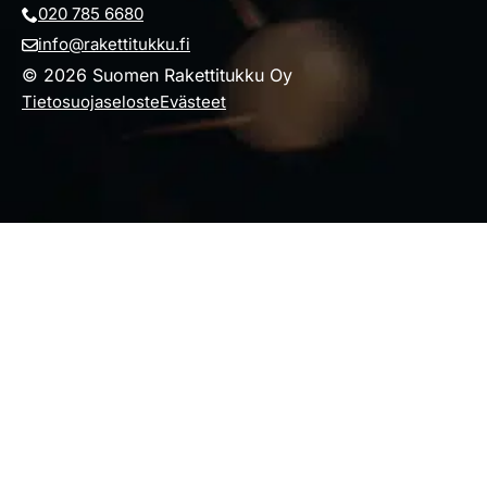
020 785 6680
info@rakettitukku.fi
© 2026 Suomen Rakettitukku Oy
Tietosuojaseloste
Evästeet