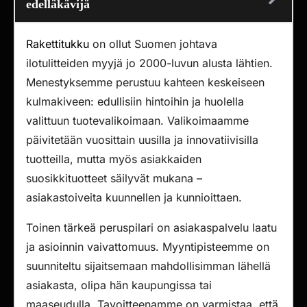
edelläkävijä
Rakettitukku
on ollut Suomen johtava
ilotulitteiden myyjä jo 2000-luvun alusta lähtien.
Menestyksemme perustuu kahteen keskeiseen
kulmakiveen: edullisiin hintoihin ja huolella
valittuun tuotevalikoimaan. Valikoimaamme
päivitetään vuosittain uusilla ja innovatiivisilla
tuotteilla, mutta myös asiakkaiden
suosikkituotteet säilyvät mukana –
asiakastoiveita kuunnellen ja kunnioittaen.
Toinen tärkeä peruspilari on asiakaspalvelu laatu
ja asioinnin vaivattomuus. Myyntipisteemme on
suunniteltu sijaitsemaan mahdollisimman lähellä
asiakasta, olipa hän kaupungissa tai
maaseudulla. Tavoitteenamme on varmistaa, että