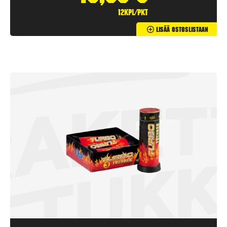
12kpl/pkt
Lisää Ostoslistaan