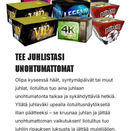
Tee juhlistasi
unohtumattomat
Olipa kyseessä häät, syntymäpäivät tai muut
juhlat, ilotulitus tuo aina juhlaan
unohtumatonta taikaa ja sykähdyttäviä hetkiä.
Yllätä juhlaväki upealla ilotulitusnäytöksellä
illan päätteeksi – se kruunaa juhlan ja jättää
unohtumattoman vaikutuksen! Ilotulitus tuo
juhliin ripauksen luksusta ja jättää muistijäljen,