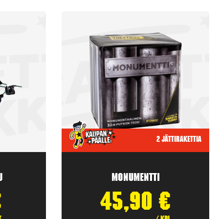
2 jättirakettia
u
Monumentti
€
45,90
€