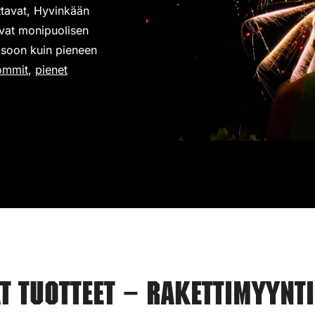
ittavat, Hyvinkään
avat monipuolisen
 isoon kuin pieneen
ommit
,
pienet
.
 tuotteet – Rakettimyynti