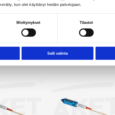
laisia efektejä, luoden taivaalle upean värien ja muotojen kir
n kerätty, kun olet käyttänyt heidän palvelujaan.
ttuu väriltään, kooltaan ja muodollaan, ja olemme valinneet
kuttavimmat vaihtoehdot. Rakettipakettien lisäksi valiko
Mieltymykset
Tilastot
ittäisiä raketteja, joista olemme poimineet myyntiin näyttäv
 etsit raketteja Hyvinkään alueelta on Rakettitukku sinun val
tä kaikki raketit →
Salli valinta