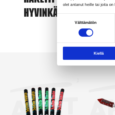
Raketit
eri
olet antanut heille tai joita o
Hyvinkää
ero
Suostumuksen
vai
Välttämätön
valinta
yks
Kun
Näy
Kiellä