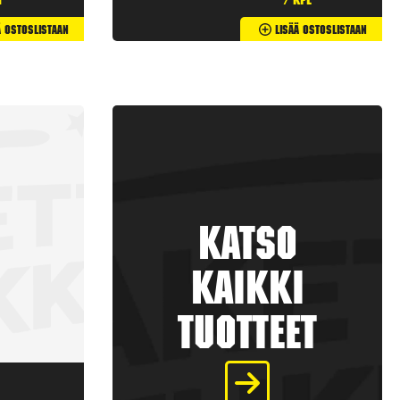
t
/ kpl
ä Ostoslistaan
Lisää Ostoslistaan
Katso
kaikki
tuotteet