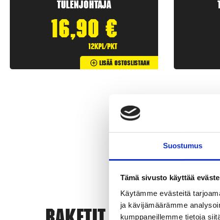
Tulenjohtaja
16,90
€
12kpl/pkt
Lisää Ostoslistaan
Suostumus
Tämä sivusto käyttää eväste
Käytämme evästeitä tarjoama
ja kävijämäärämme analysoim
Rak
kumppaneillemme tietoja siitä