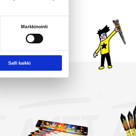
jon. Jokainen raketti
 paketteihin kaikkein
imassamme on myös
Markkinointi
immät ja suurimmat raketit.
intasi!
Salli kaikki