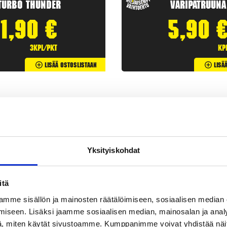
Turbo Thunder
Väripatruuna
1,90
€
5,90
3kpl/pkt
kp
Lisää Ostoslistaan
Lisä
Yksityiskohdat
itä
mme sisällön ja mainosten räätälöimiseen, sosiaalisen median
iseen. Lisäksi jaamme sosiaalisen median, mainosalan ja analy
etit
ovat klassisia
ilotulitteita
. Rakettipaketit tarjoavat useita
, miten käytät sivustoamme. Kumppanimme voivat yhdistää näitä t