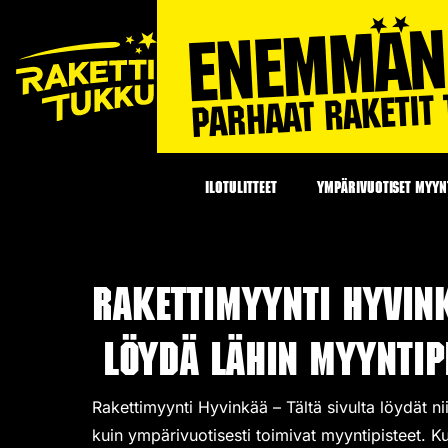
ILOTULITTEET
YMPÄRIVUOTISET MYYNT
Rakettimyynti Hyvin
Löydä lähin myyntipi
Rakettimyynti Hyvinkää – Tältä sivulta löydät n
kuin ympärivuotisesti toimivat
myyntipisteet
. K