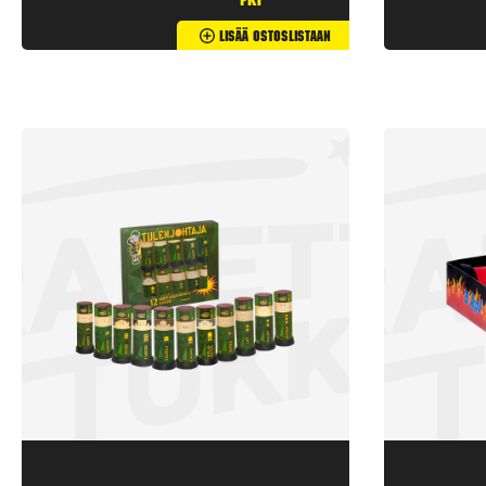
pkt
Lisää Ostoslistaan