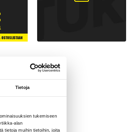
€
l
ä Ostoslistaan
Tietoja
 ominaisuuksien tukemiseen
tiikka-alan
 raketteja, joissa on
ietoja muihin tietoihin, joita