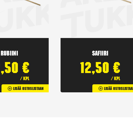
Rubiini
Safiiri
2,50
€
12,50
€
/ kpl
/ kpl
Lisää Ostoslistaan
Lisää Ostoslistaa