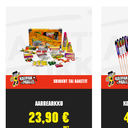
Suihkut tai raketit
Aarrearkku
K
23,90
€