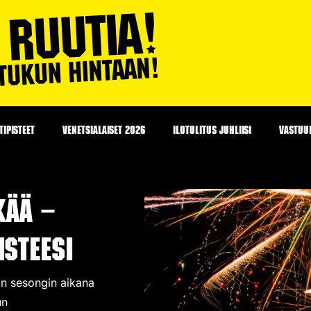
IPISTEET
VENETSIALAISET 2026
ILOTULITUS JUHLIISI
VASTUU
kää –
steesi
iin sesongin aikana
un