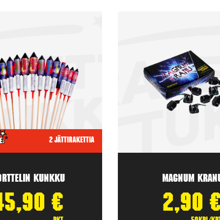
2 jättirakettia
orttelin kunkku
Magnum Kran
45,90
€
2,90