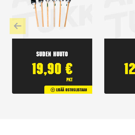
Suden huuto
19,90
€
1
pkt
Lisää Ostoslistaan