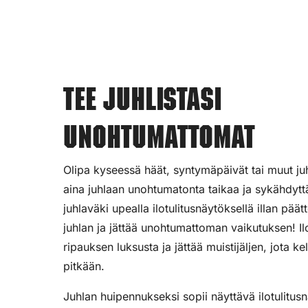
Tee juhlistasi
unohtumattomat
Olipa kyseessä häät, syntymäpäivät tai muut juhl
aina juhlaan unohtumatonta taikaa ja sykähdyttä
juhlaväki upealla ilotulitusnäytöksellä illan pää
juhlan ja jättää unohtumattoman vaikutuksen! Ilot
ripauksen luksusta ja jättää muistijäljen, jota ke
pitkään.
Juhlan huipennukseksi sopii näyttävä ilotulitus