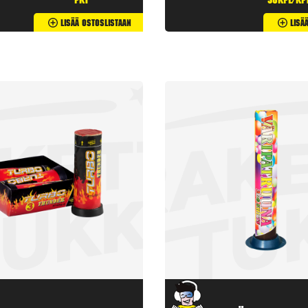
pkt
50kpl/kp
Lisää Ostoslistaan
Lisä