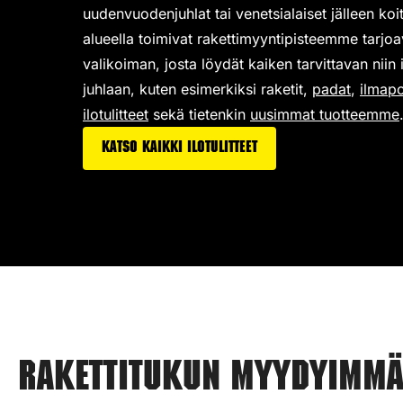
uudenvuodenjuhlat tai venetsialaiset jälleen ko
alueella toimivat rakettimyyntipisteemme tarjo
valikoiman,
josta löydät kaiken tarvittavan niin
juhlaan, kuten esimerkiksi
raketit
,
padat
,
ilmap
ilotulitteet
sekä tietenkin
uusimmat tuotteemme
Katso kaikki ilotulitteet
Rakettitukun myydyimmät