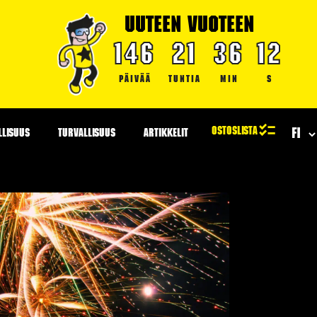
UUTEEN VUOTEEN
146
21
36
11
PÄIVÄÄ
TUNTIA
MIN
S
LLISUUS
TURVALLISUUS
ARTIKKELIT