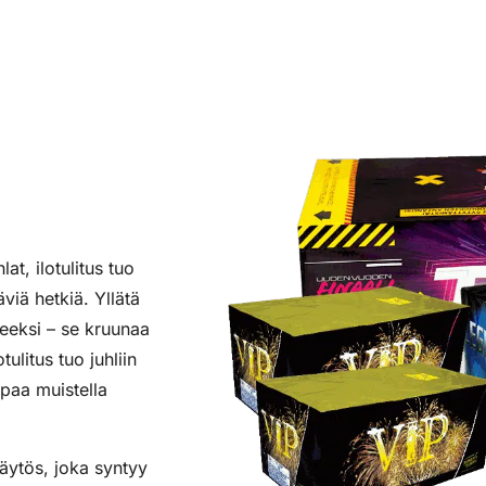
at, ilotulitus tuo
viä hetkiä. Yllätä
tteeksi – se kruunaa
ulitus tuo juhliin
lpaa muistella
näytös, joka syntyy