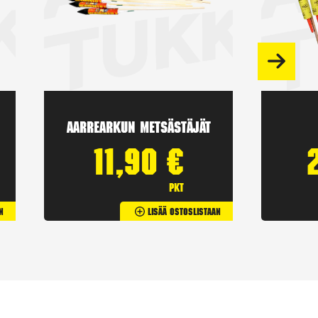
Aarrearkun Metsästäjät
11,90
€
pkt
n
Lisää Ostoslistaan