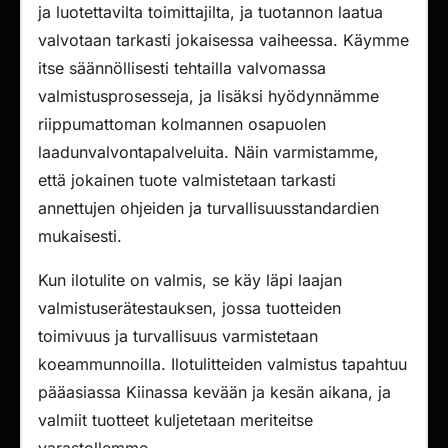
ja luotettavilta toimittajilta, ja tuotannon laatua
valvotaan tarkasti jokaisessa vaiheessa. Käymme
itse säännöllisesti tehtailla valvomassa
valmistusprosesseja, ja lisäksi hyödynnämme
riippumattoman kolmannen osapuolen
laadunvalvontapalveluita. Näin varmistamme,
että jokainen tuote valmistetaan tarkasti
annettujen ohjeiden ja turvallisuusstandardien
mukaisesti.
Kun ilotulite on valmis, se käy läpi laajan
valmistuserätestauksen, jossa tuotteiden
toimivuus ja turvallisuus varmistetaan
koeammunnoilla. Ilotulitteiden valmistus tapahtuu
pääasiassa Kiinassa kevään ja kesän aikana, ja
valmiit tuotteet kuljetetaan meriteitse