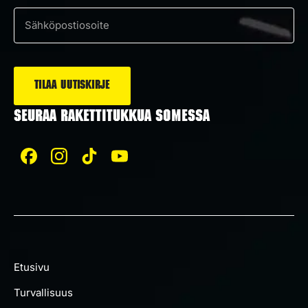
Suostumus
*
Sähköposti
*
SEURAA RAKETTITUKKUA SOMESSA
Etusivu
Turvallisuus