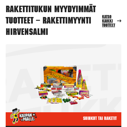
Rakettitukun myydyimmät
Katso
tuotteet – Rakettimyynti
kaikki
tuotteet
Hirvensalmi
Suihkut tai raketit