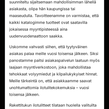
suunniteltu sijaitsemaan mahdollisimman lähellä
asiakasta, olipa hän kaupungissa tai
maaseudulla. Tavoitteenamme on varmistaa, että
kaikki katalogimme tuotteet ovat saatavilla
jokaisessa myyntipisteessä aina
uudenvuodenaattoon saakka.
Uskomme vahvasti siihen, että tyytyväinen
asiakas palaa meille vuosi toisensa jälkeen. Siksi
panostamme paitsi asiakaspalvelun laatuun myös
laajaan myyntiverkostoon, joka mahdollistaa
tehokkaat volyymiedut ja kilpailukykyiset hinnat.
Meille tärkeintä on, että asiakkaamme saavat
unohtumattomia ilotulitekokemuksia – vuosi
toisensa jälkeen.
Rakettitukun ilotulitteet tilataan huolella valituilta