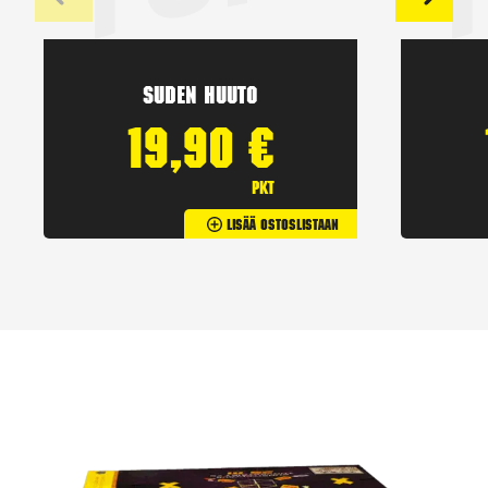
Suden huuto
19,90
€
pkt
Lisää Ostoslistaan