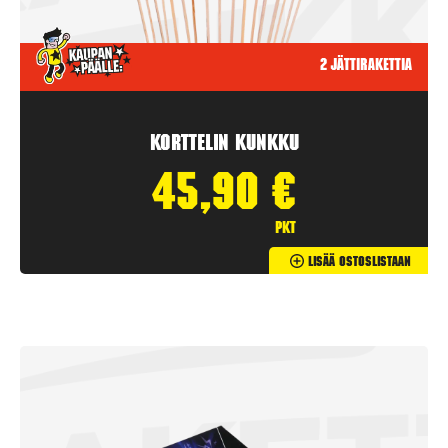
2 jättirakettia
Korttelin kunkku
45,90
€
pkt
Lisää Ostoslistaan