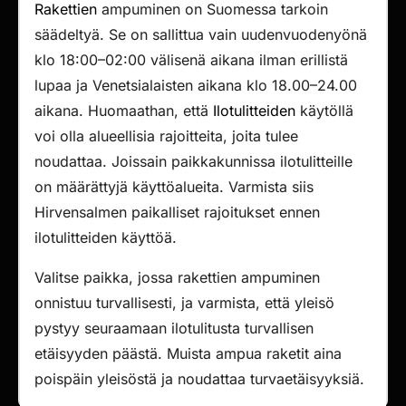
Rakettien
ampuminen on Suomessa tarkoin
säädeltyä. Se on sallittua vain uudenvuodenyönä
klo 18:00–02:00 välisenä aikana ilman erillistä
lupaa ja Venetsialaisten aikana klo 18.00–24.00
aikana. Huomaathan, että
Ilotulitteiden
käytöllä
voi olla alueellisia rajoitteita, joita tulee
noudattaa. Joissain paikkakunnissa ilotulitteille
on määrättyjä käyttöalueita. Varmista siis
Hirvensalmen paikalliset rajoitukset ennen
ilotulitteiden käyttöä.
Valitse paikka, jossa rakettien ampuminen
onnistuu turvallisesti, ja varmista, että yleisö
pystyy seuraamaan ilotulitusta turvallisen
etäisyyden päästä. Muista ampua raketit aina
poispäin yleisöstä ja noudattaa turvaetäisyyksiä.