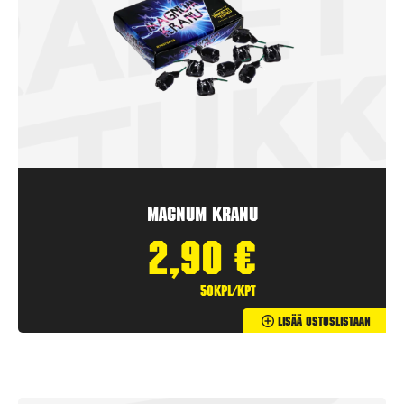
Magnum Kranu
2,90
€
50kpl/kpt
Lisää Ostoslistaan