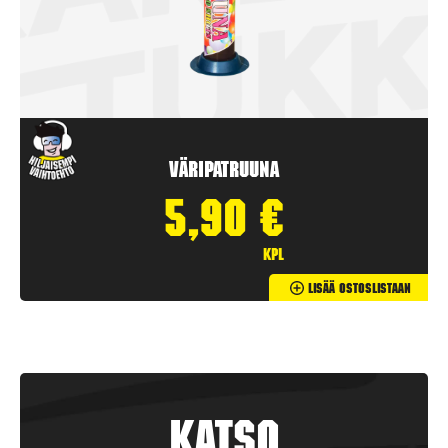
Väripatruuna
5,90
€
kpl
Lisää Ostoslistaan
Katso