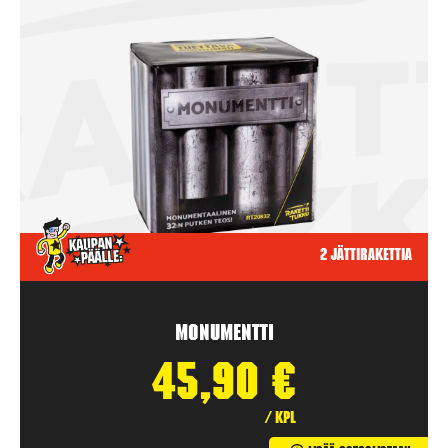
2 jättirakettia
Monumentti
45,90
€
/ kpl