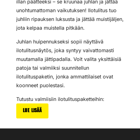
illan päätteeksi – se kruunaa juhlan ja jättää
unohtumattoman vaikutuksen! Ilotulitus tuo
juhliin ripauksen luksusta ja jättää muistijäljen,
jota kelpaa muistella pitkään.
Juhlan huipennukseksi sopii näyttävä
ilotulitusnäytös, joka syntyy vaivattomasti
muutamalla jättipadalla. Voit valita yksittäisiä
patoja tai valmiiksi suunnitellun
ilotulituspaketin, jonka ammattilaiset ovat
koonneet puolestasi.
Tutustu valmiisiin ilotulituspaketteihin:
Lue lisää