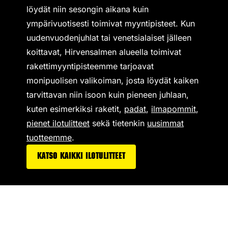
löydät niin sesongin aikana kuin
ympärivuotisesti toimivat
myyntipisteet
. Kun
uudenvuodenjuhlat tai venetsialaiset jälleen
koittavat, Hirvensalmen alueella toimivat
rakettimyyntipisteemme tarjoavat
monipuolisen valikoiman,
josta löydät kaiken
tarvittavan niin isoon kuin pieneen juhlaan,
kuten esimerkiksi
raketit
,
padat
,
ilmapommit
,
pienet ilotulitteet
sekä tietenkin
uusimmat
tuotteemme
.
Katso kaikki ilotulitteet