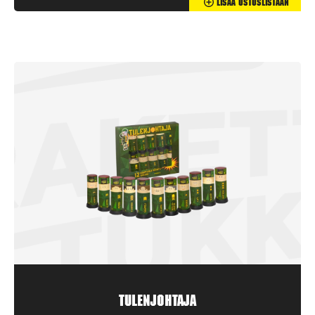
Lisää Ostoslistaan
Tulenjohtaja