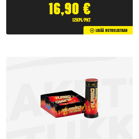
16,90
€
12kpl/pkt
Lisää Ostoslistaan