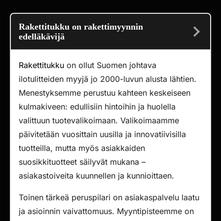
Rakettitukku on rakettimyynnin
edelläkävijä
Rakettitukku
on ollut Suomen johtava
ilotulitteiden myyjä jo 2000-luvun alusta lähtien.
Menestyksemme perustuu kahteen keskeiseen
kulmakiveen: edullisiin hintoihin ja huolella
valittuun tuotevalikoimaan. Valikoimaamme
päivitetään vuosittain uusilla ja innovatiivisilla
tuotteilla, mutta myös asiakkaiden
suosikkituotteet säilyvät mukana –
asiakastoiveita kuunnellen ja kunnioittaen.
Toinen tärkeä peruspilari on asiakaspalvelu laatu
ja asioinnin vaivattomuus. Myyntipisteemme on