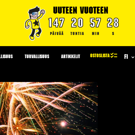
UUTEEN VUOTEEN
147
20
57
27
PÄIVÄÄ
TUNTIA
MIN
S
LLISUUS
TURVALLISUUS
ARTIKKELIT