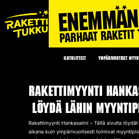
ILOTULITTEET
YMPÄRIVUOTISET MYYNT
Rakettimyynti Hanka
Löydä lähin myyntipi
Rakettimyynti Hankasalmi – Tältä sivulta löydät
aikana kuin ympärivuotisesti toimivat
myyntipis