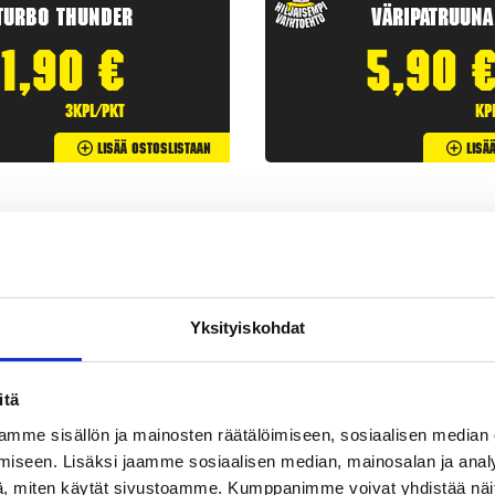
Turbo Thunder
Väripatruuna
1,90
€
5,90
3kpl/pkt
kp
Lisää Ostoslistaan
Lisä
Yksityiskohdat
itä
mme sisällön ja mainosten räätälöimiseen, sosiaalisen median
iseen. Lisäksi jaamme sosiaalisen median, mainosalan ja analy
etit
ovat klassisia
ilotulitteita
. Rakettipaketit tarjoavat useita
, miten käytät sivustoamme. Kumppanimme voivat yhdistää näitä t