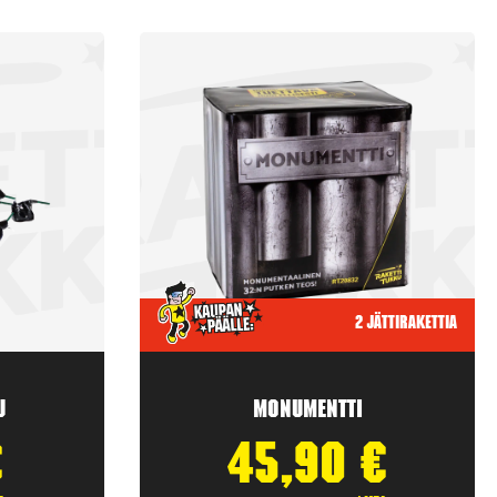
2 jättirakettia
u
Monumentti
€
45,90
€