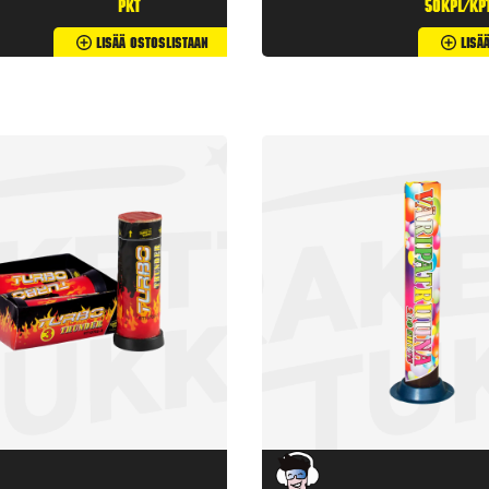
pkt
50kpl/kp
Lisää Ostoslistaan
Lisä