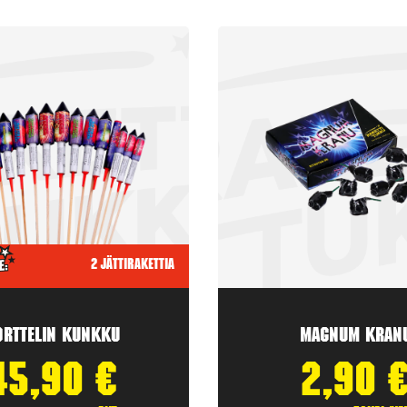
2 jättirakettia
orttelin kunkku
Magnum Kran
45,90
€
2,90