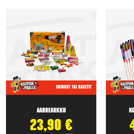
Suihkut tai raketit
Aarrearkku
K
23,90
€