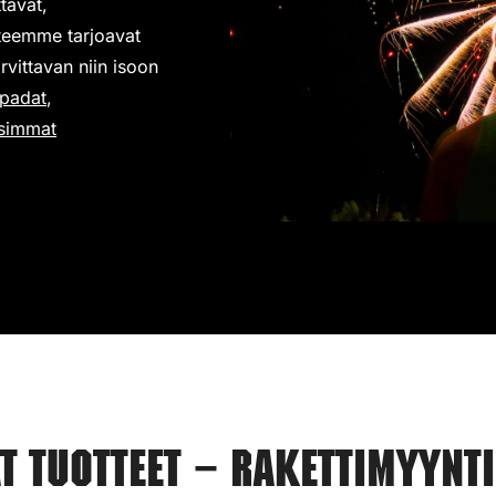
tavat,
steemme tarjoavat
rvittavan niin isoon
padat
,
simmat
 tuotteet – Rakettimyynt