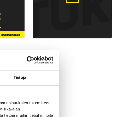
€
l
ä Ostoslistaan
Tietoja
 ominaisuuksien tukemiseen
tiikka-alan
 raketteja, joissa on
ietoja muihin tietoihin, joita