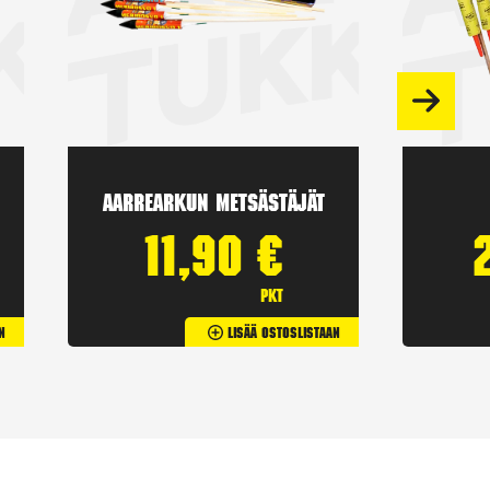
Aarrearkun Metsästäjät
11,90
€
pkt
n
Lisää Ostoslistaan