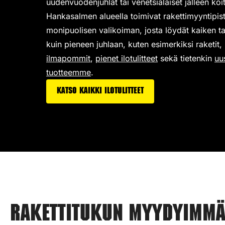
uudenvuodenjuhlat tai venetsialaiset jälleen koit
Hankasalmen alueella toimivat rakettimyyntipi
monipuolisen valikoiman,
josta löydät kaiken ta
kuin pieneen juhlaan, kuten esimerkiksi
raketit
,
ilmapommit
,
pienet ilotulitteet
sekä tietenkin
uu
tuotteemme
.
Katso kaikki ilotulitteet
Rakettitukun myydyimmät