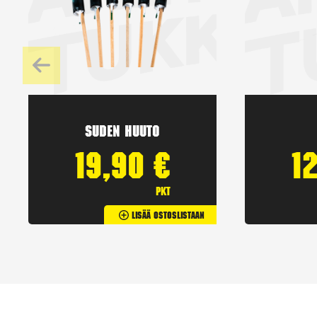
Suden huuto
19,90
€
1
pkt
Lisää Ostoslistaan