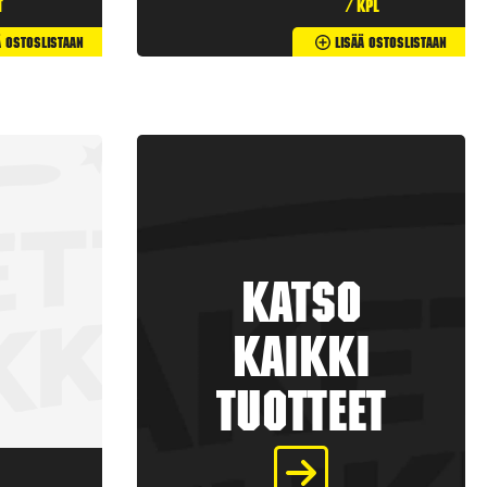
t
/ kpl
ä Ostoslistaan
Lisää Ostoslistaan
Katso
kaikki
tuotteet