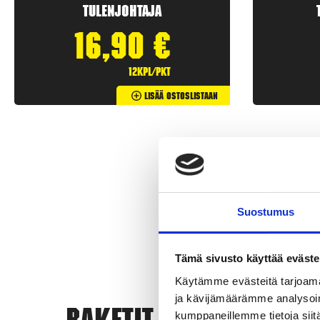
Tulenjohtaja
16,90
€
12kpl/pkt
Lisää Ostoslistaan
Suostumus
Tämä sivusto käyttää eväste
Käytämme evästeitä tarjoama
ja kävijämäärämme analysoim
Rak
kumppaneillemme tietoja siitä