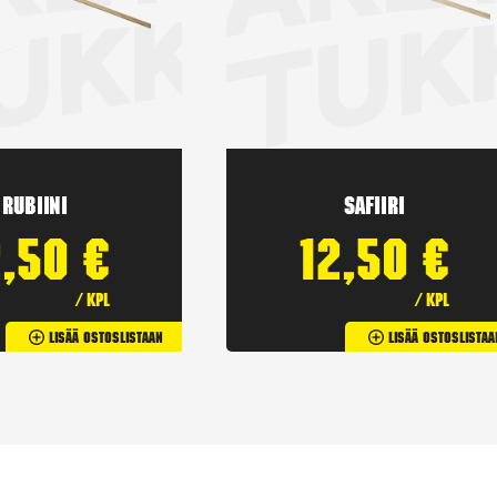
Rubiini
Safiiri
2,50
€
12,50
€
/ kpl
/ kpl
Lisää Ostoslistaan
Lisää Ostoslistaa