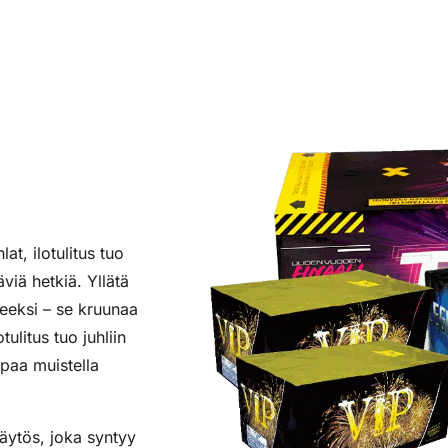
at, ilotulitus tuo
viä hetkiä. Yllätä
tteeksi – se kruunaa
ulitus tuo juhliin
lpaa muistella
näytös, joka syntyy