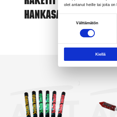
Raketit
olet antanut heille tai joita o
eri
Hankasalmi
ero
Suostumuksen
vai
Välttämätön
valinta
yks
Kun
Näy
Kiellä