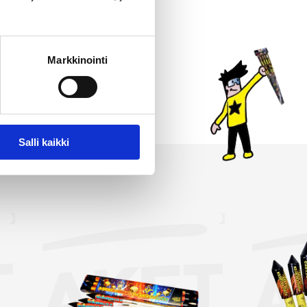
jon. Jokainen raketti
 paketteihin kaikkein
imassamme on myös
Markkinointi
immät ja suurimmat raketit.
valintasi!
Salli kaikki