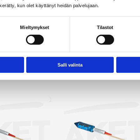
n kerätty, kun olet käyttänyt heidän palvelujaan.
laisia efektejä, luoden taivaalle upean värien ja muotojen kir
ttuu väriltään, kooltaan ja muodollaan, ja olemme valinneet
kuttavimmat vaihtoehdot. Rakettipakettien lisäksi valiko
Mieltymykset
Tilastot
ittäisiä raketteja, joista olemme poimineet myyntiin näyttäv
 etsit raketteja Hankasalmen alueelta on Rakettitukku sinun 
tä kaikki raketit →
Salli valinta