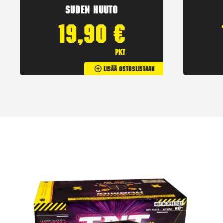
Suden huuto
19,90
€
pkt
Lisää Ostoslistaan