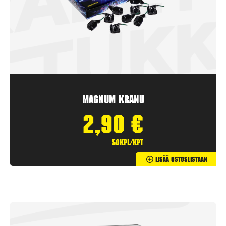
Magnum Kranu
2,90
€
50kpl/kpt
Lisää Ostoslistaan