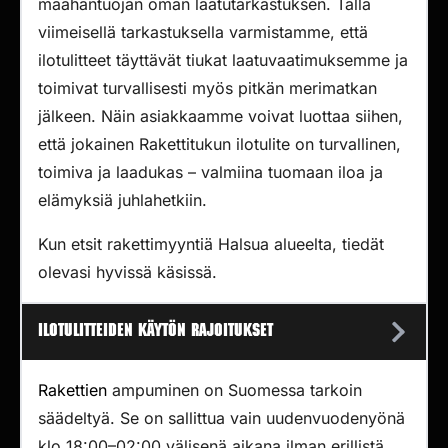
maahantuojan oman laatutarkastuksen. Tällä
viimeisellä tarkastuksella varmistamme, että
ilotulitteet täyttävät tiukat laatuvaatimuksemme ja
toimivat turvallisesti myös pitkän merimatkan
jälkeen. Näin asiakkaamme voivat luottaa siihen,
että jokainen Rakettitukun ilotulite on turvallinen,
toimiva ja laadukas – valmiina tuomaan iloa ja
elämyksiä juhlahetkiin.
Kun etsit rakettimyyntiä Halsua alueelta, tiedät
olevasi hyvissä käsissä.
Ilotulitteiden käytön rajoitukset
Rakettien
ampuminen on Suomessa tarkoin
säädeltyä. Se on sallittua vain uudenvuodenyönä
klo 18:00–02:00 välisenä aikana ilman erillistä