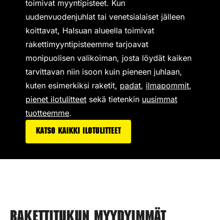
toimivat
myyntipisteet
. Kun
uudenvuodenjuhlat tai venetsialaiset jälleen
koittavat, Halsuan alueella toimivat
rakettimyyntipisteemme tarjoavat
monipuolisen valikoiman,
josta löydät kaiken
tarvittavan niin isoon kuin pieneen juhlaan,
kuten esimerkiksi
raketit
,
padat
,
ilmapommit
,
pienet ilotulitteet
sekä tietenkin
uusimmat
tuotteemme
.
Katso kaikki ilotulitteet
Rakettitukun myydyimmät