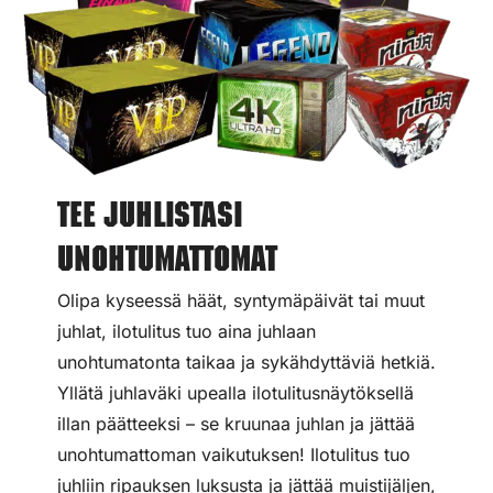
Tee juhlistasi
unohtumattomat
Olipa kyseessä häät, syntymäpäivät tai muut
juhlat, ilotulitus tuo aina juhlaan
unohtumatonta taikaa ja sykähdyttäviä hetkiä.
Yllätä juhlaväki upealla ilotulitusnäytöksellä
illan päätteeksi – se kruunaa juhlan ja jättää
unohtumattoman vaikutuksen! Ilotulitus tuo
juhliin ripauksen luksusta ja jättää muistijäljen,