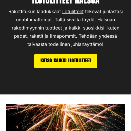
Ilotulitteet Halsua
Rakettitukun laadukkaat
ilotulitteet
tekevät juhlastasi
unohtumattomat. Tältä sivulta löydät Halsuan
rakettimyynnin tuotteet ja kaikki suosikkisi, kuten
padat, raketit ja ilmapommit. Tehdään yhdessä
taivaasta todellinen juhlanäyttämö!
Katso kaikki ilotulitteet