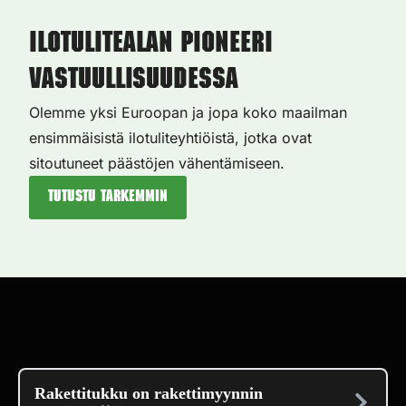
Ilotulitealan pioneeri
vastuullisuudessa
Olemme yksi Euroopan ja jopa koko maailman
ensimmäisistä ilotuliteyhtiöistä, jotka ovat
sitoutuneet päästöjen vähentämiseen.
Tutustu tarkemmin
Rakettitukku on rakettimyynnin