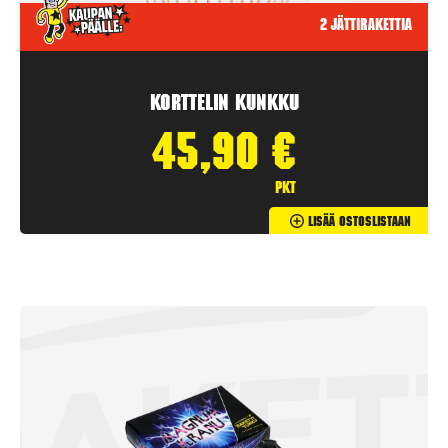
2 jättirakettia
Korttelin kunkku
45,90
€
pkt
Lisää Ostoslistaan