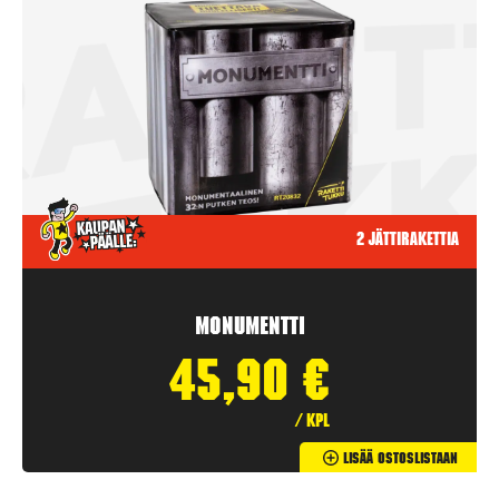
2 jättirakettia
Monumentti
45,90
€
/ kpl
Lisää Ostoslistaan