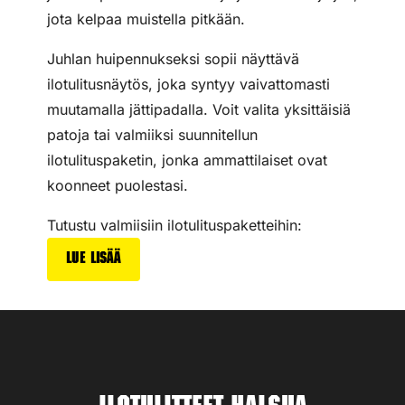
jota kelpaa muistella pitkään.
Juhlan huipennukseksi sopii näyttävä
ilotulitusnäytös, joka syntyy vaivattomasti
muutamalla jättipadalla. Voit valita yksittäisiä
patoja tai valmiiksi suunnitellun
ilotulituspaketin, jonka ammattilaiset ovat
koonneet puolestasi.
Tutustu valmiisiin ilotulituspaketteihin:
Lue lisää