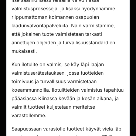
itse säännöllisesti tehtailla valvomassa
valmistusprosesseja, ja lisäksi hyödynnämme
riippumattoman kolmannen osapuolen
laadunvalvontapalveluita. Näin varmistamme,
että jokainen tuote valmistetaan tarkasti
annettujen ohjeiden ja turvallisuusstandardien
mukaisesti.
Kun ilotulite on valmis, se käy läpi laajan
valmistuserätestauksen, jossa tuotteiden
toimivuus ja turvallisuus varmistetaan
koeammunnoilla. Ilotulitteiden valmistus tapahtuu
pääasiassa Kiinassa kevään ja kesän aikana, ja
valmiit tuotteet kuljetetaan meriteitse
varastollemme.
Saapuessaan varastolle tuotteet käyvät vielä läpi