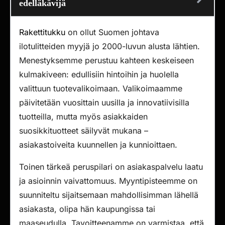
edelläkävijä
Rakettitukku
on ollut Suomen johtava
ilotulitteiden myyjä jo 2000-luvun alusta lähtien.
Menestyksemme perustuu kahteen keskeiseen
kulmakiveen: edullisiin hintoihin ja huolella
valittuun tuotevalikoimaan. Valikoimaamme
päivitetään vuosittain uusilla ja innovatiivisilla
tuotteilla, mutta myös asiakkaiden
suosikkituotteet säilyvät mukana –
asiakastoiveita kuunnellen ja kunnioittaen.
Toinen tärkeä peruspilari on asiakaspalvelu laatu
ja asioinnin vaivattomuus. Myyntipisteemme on
suunniteltu sijaitsemaan mahdollisimman lähellä
asiakasta, olipa hän kaupungissa tai
maaseudulla. Tavoitteenamme on varmistaa, että