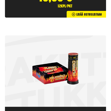
12kpl/pkt
Lisää Ostoslistaan