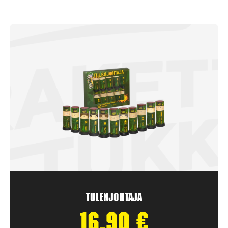
Tulenjohtaja
16,90
€