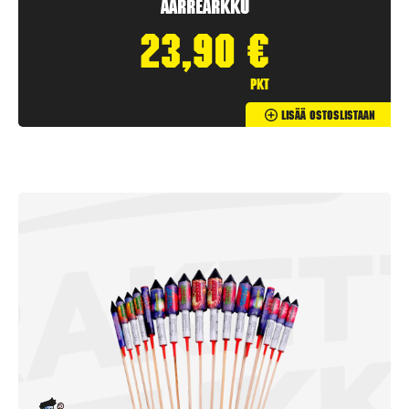
Aarrearkku
23,90
€
pkt
Lisää Ostoslistaan