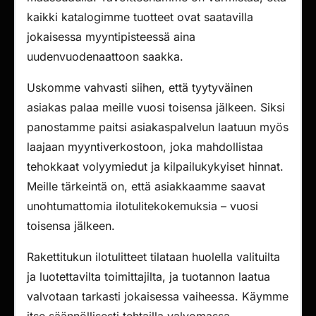
kaikki katalogimme tuotteet ovat saatavilla
jokaisessa myyntipisteessä aina
uudenvuodenaattoon saakka.
Uskomme vahvasti siihen, että tyytyväinen
asiakas palaa meille vuosi toisensa jälkeen. Siksi
panostamme paitsi asiakaspalvelun laatuun myös
laajaan myyntiverkostoon, joka mahdollistaa
tehokkaat volyymiedut ja kilpailukykyiset hinnat.
Meille tärkeintä on, että asiakkaamme saavat
unohtumattomia ilotulitekokemuksia – vuosi
toisensa jälkeen.
Rakettitukun ilotulitteet tilataan huolella valituilta
ja luotettavilta toimittajilta, ja tuotannon laatua
valvotaan tarkasti jokaisessa vaiheessa. Käymme