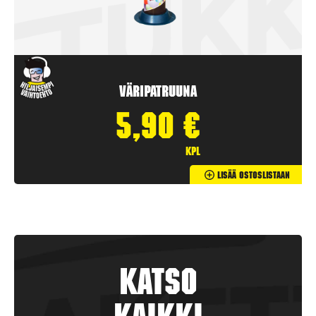
Väripatruuna
5,90
€
kpl
Lisää Ostoslistaan
Katso