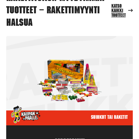
Katso
tuotteet – Rakettimyynti
kaikki
tuotteet
Halsua
Suihkut tai raketit