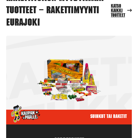
Katso
tuotteet – Rakettimyynti
kaikki
tuotteet
Eurajoki
Suihkut tai raketit