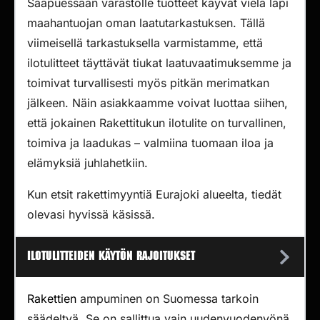
Saapuessaan varastolle tuotteet käyvät vielä läpi
maahantuojan oman laatutarkastuksen. Tällä
viimeisellä tarkastuksella varmistamme, että
ilotulitteet täyttävät tiukat laatuvaatimuksemme ja
toimivat turvallisesti myös pitkän merimatkan
jälkeen. Näin asiakkaamme voivat luottaa siihen,
että jokainen Rakettitukun ilotulite on turvallinen,
toimiva ja laadukas – valmiina tuomaan iloa ja
elämyksiä juhlahetkiin.
Kun etsit rakettimyyntiä Eurajoki alueelta, tiedät
olevasi hyvissä käsissä.
Ilotulitteiden käytön rajoitukset
Rakettien
ampuminen on Suomessa tarkoin
säädeltyä. Se on sallittua vain uudenvuodenyönä