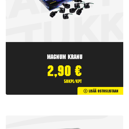
Magnum Kranu
2,90
€
50kpl/kpt
Lisää Ostoslistaan