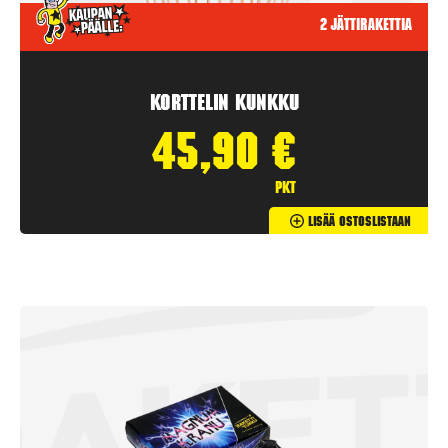
2 jättirakettia
Korttelin kunkku
45,90
€
pkt
Lisää Ostoslistaan