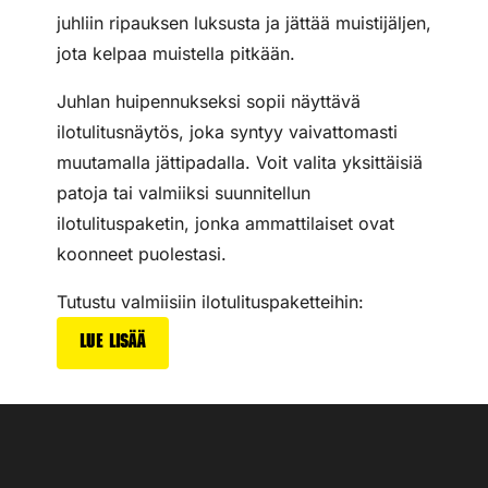
juhliin ripauksen luksusta ja jättää muistijäljen,
jota kelpaa muistella pitkään.
Juhlan huipennukseksi sopii näyttävä
ilotulitusnäytös, joka syntyy vaivattomasti
muutamalla jättipadalla. Voit valita yksittäisiä
patoja tai valmiiksi suunnitellun
ilotulituspaketin, jonka ammattilaiset ovat
koonneet puolestasi.
Tutustu valmiisiin ilotulituspaketteihin:
Lue lisää