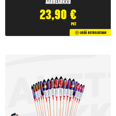
Aarrearkku
23,90
€
pkt
Lisää Ostoslistaan