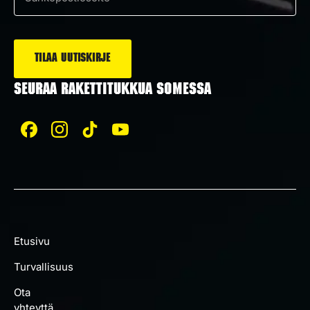
Sähköposti
*
SEURAA RAKETTITUKKUA SOMESSA
Etusivu
Turvallisuus
Ota
yhteyttä