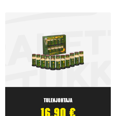
Tulenjohtaja
16,90
€