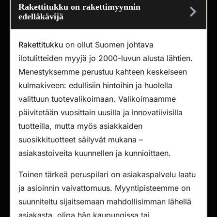
Rakettitukku on rakettimyynnin
edelläkävijä
Rakettitukku
on ollut Suomen johtava
ilotulitteiden myyjä jo 2000-luvun alusta lähtien.
Menestyksemme perustuu kahteen keskeiseen
kulmakiveen: edullisiin hintoihin ja huolella
valittuun tuotevalikoimaan. Valikoimaamme
päivitetään vuosittain uusilla ja innovatiivisilla
tuotteilla, mutta myös asiakkaiden
suosikkituotteet säilyvät mukana –
asiakastoiveita kuunnellen ja kunnioittaen.
Toinen tärkeä peruspilari on asiakaspalvelu laatu
ja asioinnin vaivattomuus. Myyntipisteemme on
suunniteltu sijaitsemaan mahdollisimman lähellä
asiakasta, olipa hän kaupungissa tai