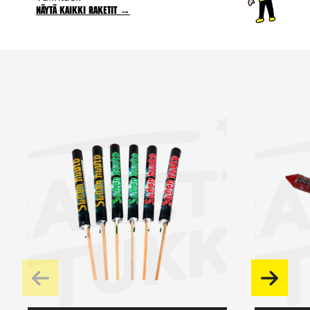
Näytä kaikki raketit →