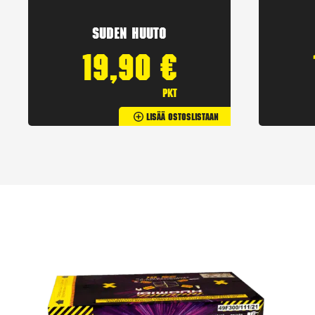
Suden huuto
19,90
€
pkt
Lisää Ostoslistaan