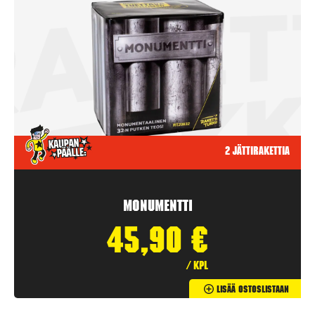
2 jättirakettia
Monumentti
45,90
€
/ kpl
Lisää Ostoslistaan