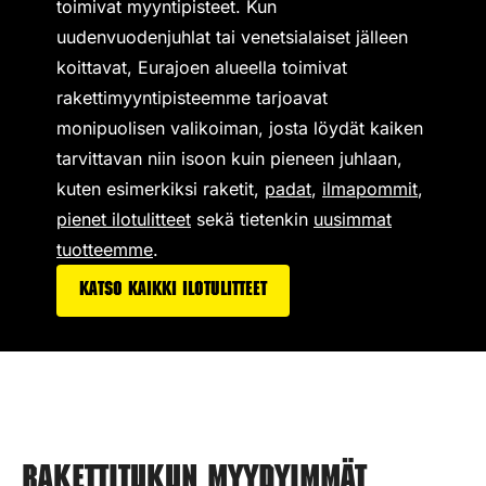
toimivat
myyntipisteet
. Kun
uudenvuodenjuhlat tai venetsialaiset jälleen
koittavat, Eurajoen alueella toimivat
rakettimyyntipisteemme tarjoavat
monipuolisen valikoiman,
josta löydät kaiken
tarvittavan niin isoon kuin pieneen juhlaan,
kuten esimerkiksi
raketit
,
padat
,
ilmapommit
,
pienet ilotulitteet
sekä tietenkin
uusimmat
tuotteemme
.
Katso kaikki ilotulitteet
Rakettitukun myydyimmät