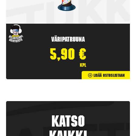
Väripatruuna
5,90
€
kpl
Lisää Ostoslistaan
Katso