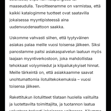
maaseudulla. Tavoitteenamme on varmistaa, että
kaikki katalogimme tuotteet ovat saatavilla
jokaisessa myyntipisteessä aina
uudenvuodenaattoon saakka.
Uskomme vahvasti siihen, että tyytyväinen
asiakas palaa meille vuosi toisensa jälkeen. Siksi
panostamme paitsi asiakaspalvelun laatuun myös
laajaan myyntiverkostoon, joka mahdollistaa
tehokkaat volyymiedut ja kilpailukykyiset hinnat.
Meille tärkeintä on, että asiakkaamme saavat
unohtumattomia ilotulitekokemuksia – vuosi
toisensa jälkeen.
Rakettitukun ilotulitteet tilataan huolella valituilta
ja luotettavilta toimittajilta, ja tuotannon laatua