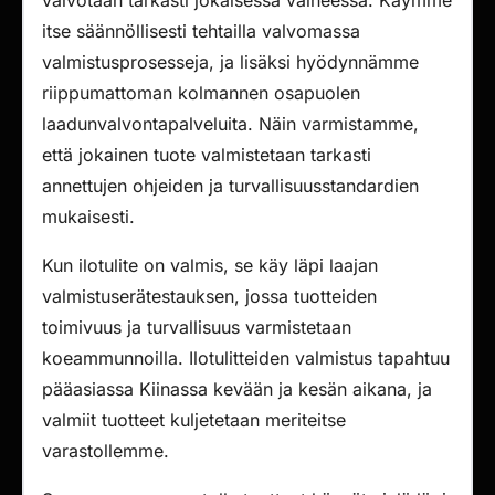
valvotaan tarkasti jokaisessa vaiheessa. Käymme
itse säännöllisesti tehtailla valvomassa
valmistusprosesseja, ja lisäksi hyödynnämme
riippumattoman kolmannen osapuolen
laadunvalvontapalveluita. Näin varmistamme,
että jokainen tuote valmistetaan tarkasti
annettujen ohjeiden ja turvallisuusstandardien
mukaisesti.
Kun ilotulite on valmis, se käy läpi laajan
valmistuserätestauksen, jossa tuotteiden
toimivuus ja turvallisuus varmistetaan
koeammunnoilla. Ilotulitteiden valmistus tapahtuu
pääasiassa Kiinassa kevään ja kesän aikana, ja
valmiit tuotteet kuljetetaan meriteitse
varastollemme.