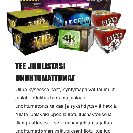
Tee juhlistasi
unohtumattomat
Olipa kyseessä häät, syntymäpäivät tai muut
juhlat, ilotulitus tuo aina juhlaan
unohtumatonta taikaa ja sykähdyttäviä hetkiä.
Yllätä juhlaväki upealla ilotulitusnäytöksellä
illan päätteeksi – se kruunaa juhlan ja jättää
unohtumattoman vaikutuksen! Ilotulitus tuo