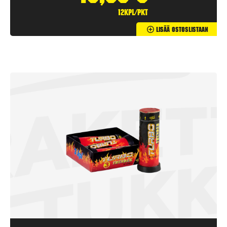
12kpl/pkt
Lisää Ostoslistaan