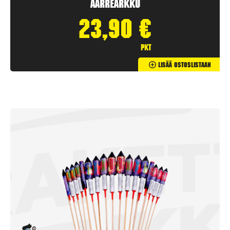
Aarrearkku
23,90
€
pkt
Lisää Ostoslistaan