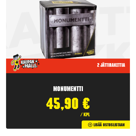
2 jättirakettia
Monumentti
45,90
€
/ kpl
Lisää Ostoslistaan