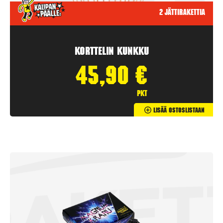
2 jättirakettia
Korttelin kunkku
45,90
€
pkt
Lisää Ostoslistaan