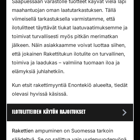
Saapuessaan varastolle tuotteet käyvät vielä läpi
maahantuojan oman laatutarkastuksen. Tällä
viimeisellä tarkastuksella varmistamme, että
ilotulitteet täyttävät tiukat laatuvaatimuksemme ja
toimivat turvallisesti myös pitkän merimatkan
jälkeen. Näin asiakkaamme voivat luottaa siihen,
että jokainen Rakettitukun ilotulite on turvallinen,
toimiva ja laadukas – valmiina tuomaan iloa ja
elämyksiä juhlahetkiin.
Kun etsit rakettimyyntiä Enontekiö alueelta, tiedät
olevasi hyvissä käsissä.
Ilotulitteiden käytön rajoitukset
Rakettien
ampuminen on Suomessa tarkoin
säädeltyä. Se on sallittua vain uudenvuodenyönä