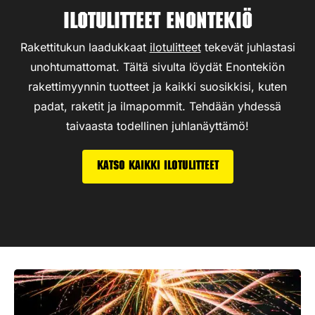
Ilotulitteet Enontekiö
Rakettitukun laadukkaat
ilotulitteet
tekevät juhlastasi
unohtumattomat. Tältä sivulta löydät Enontekiön
rakettimyynnin tuotteet ja kaikki suosikkisi, kuten
padat, raketit ja ilmapommit. Tehdään yhdessä
taivaasta todellinen juhlanäyttämö!
Katso kaikki ilotulitteet