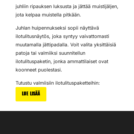
juhliin ripauksen luksusta ja jättää muistijäljen,
jota kelpaa muistella pitkään.
Juhlan huipennukseksi sopii näyttävä
ilotulitusnäytös, joka syntyy vaivattomasti
muutamalla jättipadalla. Voit valita yksittäisiä
patoja tai valmiiksi suunnitellun
ilotulituspaketin, jonka ammattilaiset ovat
koonneet puolestasi.
Tutustu valmiisiin ilotulituspaketteihin:
Lue lisää