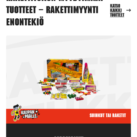
Katso
tuotteet – Rakettimyynti
kaikki
tuotteet
Enontekiö
Suihkut tai raketit