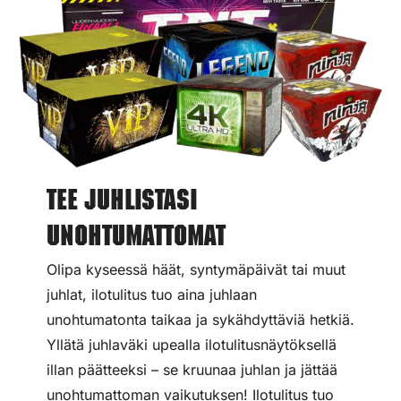
Tee juhlistasi
unohtumattomat
Olipa kyseessä häät, syntymäpäivät tai muut
juhlat, ilotulitus tuo aina juhlaan
unohtumatonta taikaa ja sykähdyttäviä hetkiä.
Yllätä juhlaväki upealla ilotulitusnäytöksellä
illan päätteeksi – se kruunaa juhlan ja jättää
unohtumattoman vaikutuksen! Ilotulitus tuo