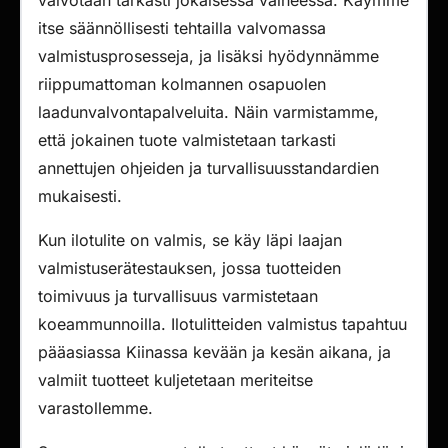
valvotaan tarkasti jokaisessa vaiheessa. Käymme
itse säännöllisesti tehtailla valvomassa
valmistusprosesseja, ja lisäksi hyödynnämme
riippumattoman kolmannen osapuolen
laadunvalvontapalveluita. Näin varmistamme,
että jokainen tuote valmistetaan tarkasti
annettujen ohjeiden ja turvallisuusstandardien
mukaisesti.
Kun ilotulite on valmis, se käy läpi laajan
valmistuserätestauksen, jossa tuotteiden
toimivuus ja turvallisuus varmistetaan
koeammunnoilla. Ilotulitteiden valmistus tapahtuu
pääasiassa Kiinassa kevään ja kesän aikana, ja
valmiit tuotteet kuljetetaan meriteitse
varastollemme.