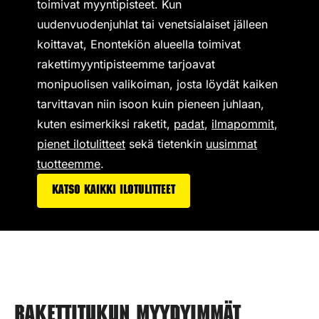
toimivat
myyntipisteet
. Kun
uudenvuodenjuhlat tai venetsialaiset jälleen
koittavat, Enontekiön alueella toimivat
rakettimyyntipisteemme tarjoavat
monipuolisen valikoiman,
josta löydät kaiken
tarvittavan niin isoon kuin pieneen juhlaan,
kuten esimerkiksi
raketit
,
padat
,
ilmapommit
,
pienet ilotulitteet
sekä tietenkin
uusimmat
tuotteemme
.
Katso kaikki ilotulitteet
Rakettitukun myydyimmät