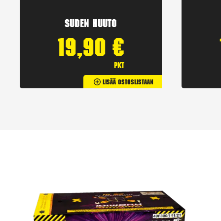
Suden huuto
19,90
€
pkt
Lisää Ostoslistaan