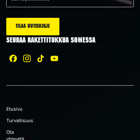
Sähköposti
*
SEURAA RAKETTITUKKUA SOMESSA
Etusivu
Turvallisuus
Ota
yhteyttä