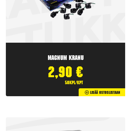
Magnum Kranu
2,90
€
50kpl/kpt
Lisää Ostoslistaan