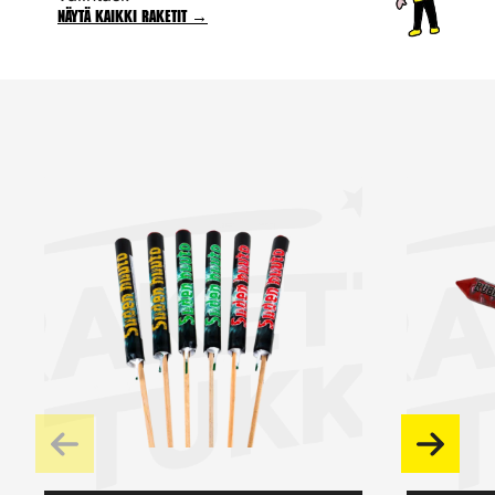
Näytä kaikki raketit →