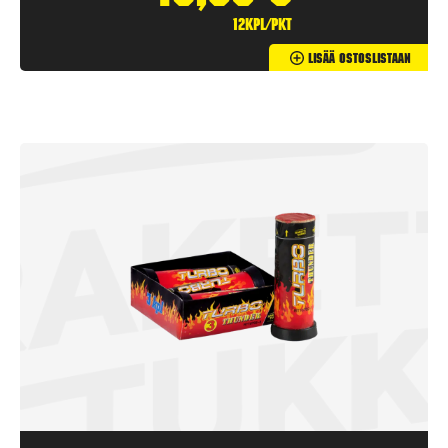
12kpl/pkt
Lisää Ostoslistaan