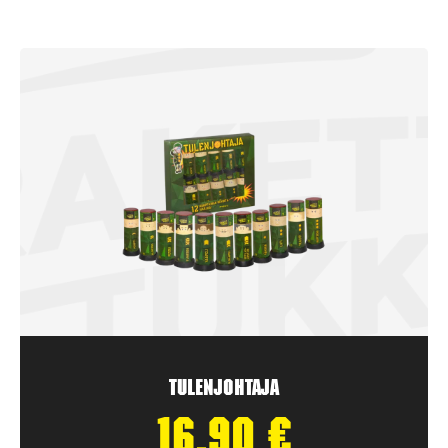
Tulenjohtaja
16,90
€