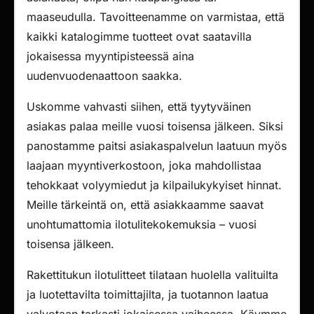
maaseudulla. Tavoitteenamme on varmistaa, että
kaikki katalogimme tuotteet ovat saatavilla
jokaisessa myyntipisteessä aina
uudenvuodenaattoon saakka.
Uskomme vahvasti siihen, että tyytyväinen
asiakas palaa meille vuosi toisensa jälkeen. Siksi
panostamme paitsi asiakaspalvelun laatuun myös
laajaan myyntiverkostoon, joka mahdollistaa
tehokkaat volyymiedut ja kilpailukykyiset hinnat.
Meille tärkeintä on, että asiakkaamme saavat
unohtumattomia ilotulitekokemuksia – vuosi
toisensa jälkeen.
Rakettitukun ilotulitteet tilataan huolella valituilta
ja luotettavilta toimittajilta, ja tuotannon laatua