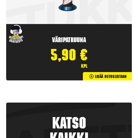
Väripatruuna
5,90
€
kpl
Lisää Ostoslistaan
Katso