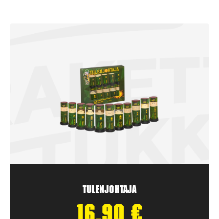
Tulenjohtaja
16,90
€