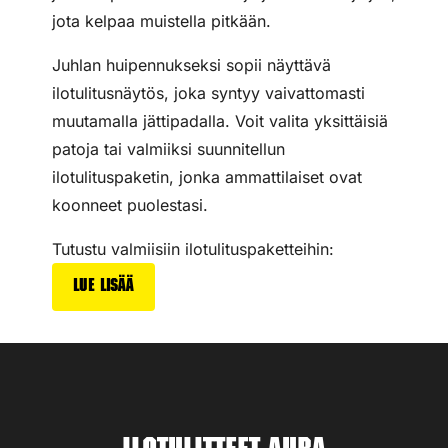
jota kelpaa muistella pitkään.
Juhlan huipennukseksi sopii näyttävä
ilotulitusnäytös, joka syntyy vaivattomasti
muutamalla jättipadalla. Voit valita yksittäisiä
patoja tai valmiiksi suunnitellun
ilotulituspaketin, jonka ammattilaiset ovat
koonneet puolestasi.
Tutustu valmiisiin ilotulituspaketteihin:
Lue lisää