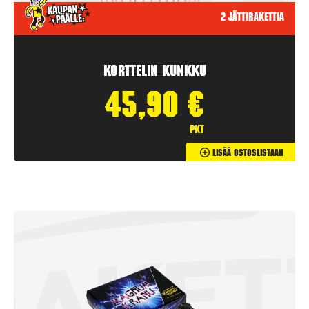
2 jättirakettia
Korttelin kunkku
45,90
€
pkt
Lisää Ostoslistaan