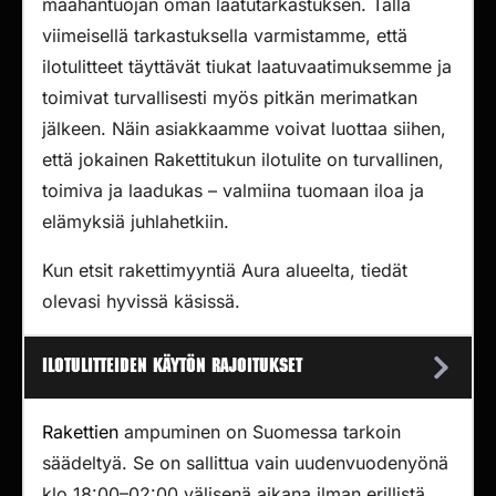
maahantuojan oman laatutarkastuksen. Tällä
viimeisellä tarkastuksella varmistamme, että
ilotulitteet täyttävät tiukat laatuvaatimuksemme ja
toimivat turvallisesti myös pitkän merimatkan
jälkeen. Näin asiakkaamme voivat luottaa siihen,
että jokainen Rakettitukun ilotulite on turvallinen,
toimiva ja laadukas – valmiina tuomaan iloa ja
elämyksiä juhlahetkiin.
Kun etsit rakettimyyntiä Aura alueelta, tiedät
olevasi hyvissä käsissä.
Ilotulitteiden käytön rajoitukset
Rakettien
ampuminen on Suomessa tarkoin
säädeltyä. Se on sallittua vain uudenvuodenyönä
klo 18:00–02:00 välisenä aikana ilman erillistä