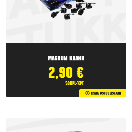
Magnum Kranu
2,90
€
50kpl/kpt
Lisää Ostoslistaan