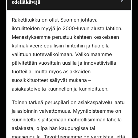
edelläkävijä
Rakettitukku
on ollut Suomen johtava
ilotulitteiden myyjä jo 2000-luvun alusta lähtien.
Menestyksemme perustuu kahteen keskeiseen
kulmakiveen: edullisiin hintoihin ja huolella
valittuun tuotevalikoimaan. Valikoimaamme
päivitetään vuosittain uusilla ja innovatiivisilla
tuotteilla, mutta myös asiakkaiden
suosikkituotteet säilyvät mukana –
asiakastoiveita kuunnellen ja kunnioittaen.
Toinen tärkeä peruspilari on asiakaspalvelu laatu
ja asioinnin vaivattomuus. Myyntipisteemme on
suunniteltu sijaitsemaan mahdollisimman lähellä
asiakasta, olipa hän kaupungissa tai
maaseudulla. Tavoitteenamme on varmistaa, että