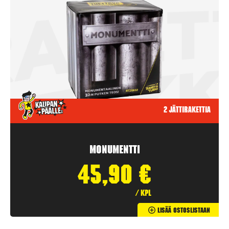
2 jättirakettia
Monumentti
45,90
€
/ kpl
Lisää Ostoslistaan