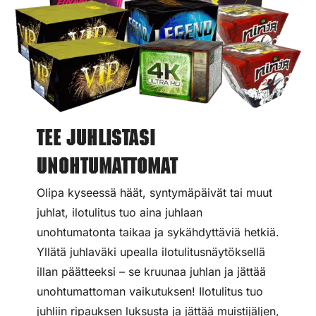
Tee juhlistasi
unohtumattomat
Olipa kyseessä häät, syntymäpäivät tai muut
juhlat, ilotulitus tuo aina juhlaan
unohtumatonta taikaa ja sykähdyttäviä hetkiä.
Yllätä juhlaväki upealla ilotulitusnäytöksellä
illan päätteeksi – se kruunaa juhlan ja jättää
unohtumattoman vaikutuksen! Ilotulitus tuo
juhliin ripauksen luksusta ja jättää muistijäljen,