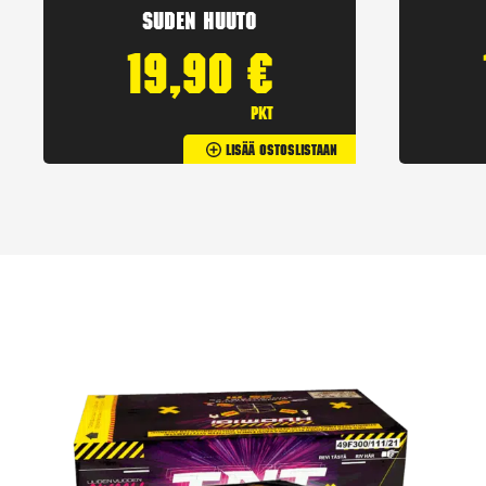
Suden huuto
19,90
€
pkt
Lisää Ostoslistaan