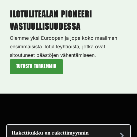
Ilotulitealan pioneeri
vastuullisuudessa
Olemme yksi Euroopan ja jopa koko maailman
ensimmäisistä ilotuliteyhtiöistä, jotka ovat
sitoutuneet päästöjen vähentämiseen.
Tutustu tarkemmin
Rakettitukku on rakettimyynnin