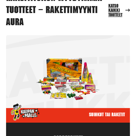
Katso
tuotteet – Rakettimyynti
kaikki
tuotteet
Aura
Suihkut tai raketit