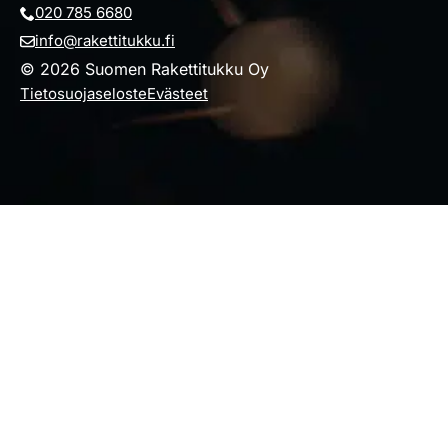
020 785 6680
info@rakettitukku.fi
© 2026 Suomen Rakettitukku Oy
Tietosuojaseloste
Evästeet