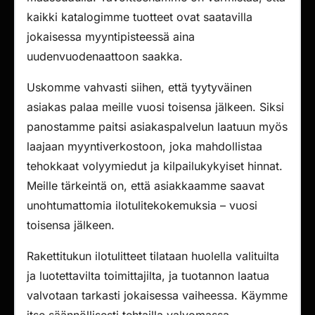
kaikki katalogimme tuotteet ovat saatavilla
jokaisessa myyntipisteessä aina
uudenvuodenaattoon saakka.
Uskomme vahvasti siihen, että tyytyväinen
asiakas palaa meille vuosi toisensa jälkeen. Siksi
panostamme paitsi asiakaspalvelun laatuun myös
laajaan myyntiverkostoon, joka mahdollistaa
tehokkaat volyymiedut ja kilpailukykyiset hinnat.
Meille tärkeintä on, että asiakkaamme saavat
unohtumattomia ilotulitekokemuksia – vuosi
toisensa jälkeen.
Rakettitukun ilotulitteet tilataan huolella valituilta
ja luotettavilta toimittajilta, ja tuotannon laatua
valvotaan tarkasti jokaisessa vaiheessa. Käymme