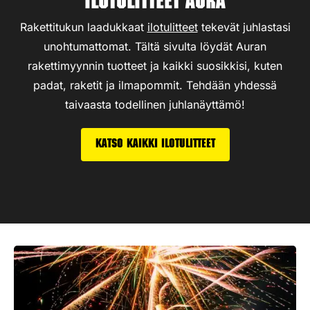
Ilotulitteet Aura
Rakettitukun laadukkaat
ilotulitteet
tekevät juhlastasi
unohtumattomat. Tältä sivulta löydät Auran
rakettimyynnin tuotteet ja kaikki suosikkisi, kuten
padat, raketit ja ilmapommit. Tehdään yhdessä
taivaasta todellinen juhlanäyttämö!
Katso kaikki ilotulitteet