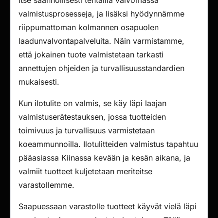
itse säännöllisesti tehtailla valvomassa
valmistusprosesseja, ja lisäksi hyödynnämme
riippumattoman kolmannen osapuolen
laadunvalvontapalveluita. Näin varmistamme,
että jokainen tuote valmistetaan tarkasti
annettujen ohjeiden ja turvallisuusstandardien
mukaisesti.
Kun ilotulite on valmis, se käy läpi laajan
valmistuserätestauksen, jossa tuotteiden
toimivuus ja turvallisuus varmistetaan
koeammunnoilla. Ilotulitteiden valmistus tapahtuu
pääasiassa Kiinassa kevään ja kesän aikana, ja
valmiit tuotteet kuljetetaan meriteitse
varastollemme.
Saapuessaan varastolle tuotteet käyvät vielä läpi