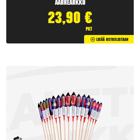
Aarrearkku
23,90
€
pkt
Lisää Ostoslistaan