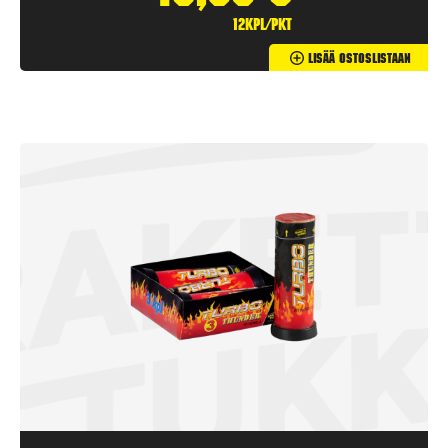
12kpl/pkt
Lisää Ostoslistaan