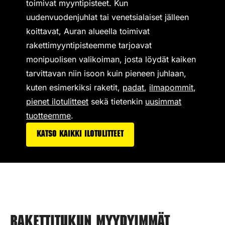
toimivat
myyntipisteet
. Kun
uudenvuodenjuhlat tai venetsialaiset jälleen
koittavat, Auran alueella toimivat
rakettimyyntipisteemme tarjoavat
monipuolisen valikoiman,
josta löydät kaiken
tarvittavan niin isoon kuin pieneen juhlaan,
kuten esimerkiksi
raketit
,
padat
,
ilmapommit
,
pienet ilotulitteet
sekä tietenkin
uusimmat
tuotteemme
.
Katso kaikki ilotulitteet
Rakettitukun myydyimmät