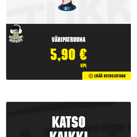
Väripatruuna
5,90
€
kpl
Lisää Ostoslistaan
Katso