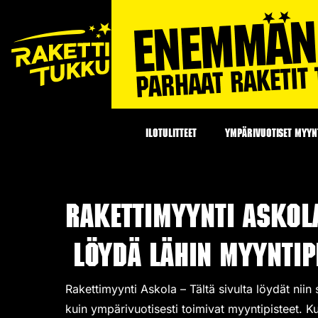
ILOTULITTEET
YMPÄRIVUOTISET MYYNT
Rakettimyynti Askol
Löydä lähin myyntipi
Rakettimyynti Askola – Tältä sivulta löydät niin
kuin ympärivuotisesti toimivat
myyntipisteet
. K