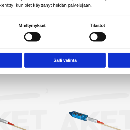
laisia efektejä, luoden taivaalle upean värien ja muotojen kir
n kerätty, kun olet käyttänyt heidän palvelujaan.
ttuu väriltään, kooltaan ja muodollaan, ja olemme valinneet
kuttavimmat vaihtoehdot. Rakettipakettien lisäksi valiko
Mieltymykset
Tilastot
ittäisiä raketteja, joista olemme poimineet myyntiin näyttäv
 etsit raketteja Askolan alueelta on Rakettitukku sinun valint
tä kaikki raketit →
Salli valinta