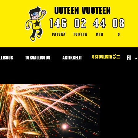
UUTEEN VUOTEEN
146
02
44
07
PÄIVÄÄ
TUNTIA
MIN
S
LLISUUS
TURVALLISUUS
ARTIKKELIT