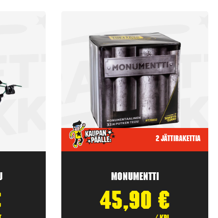
2 jättirakettia
u
Monumentti
€
45,90
€