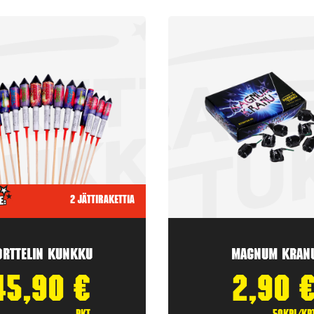
2 jättirakettia
orttelin kunkku
Magnum Kran
45,90
€
2,90