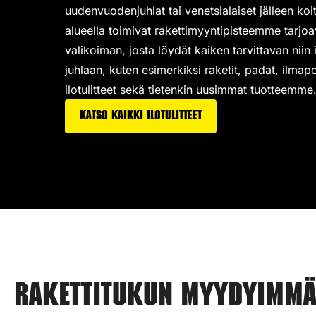
uudenvuodenjuhlat tai venetsialaiset jälleen koi
alueella toimivat rakettimyyntipisteemme tarjo
valikoiman,
josta löydät kaiken tarvittavan niin
juhlaan, kuten esimerkiksi
raketit
,
padat
,
ilmap
ilotulitteet
sekä tietenkin
uusimmat tuotteemme
Katso kaikki ilotulitteet
Rakettitukun myydyimmät