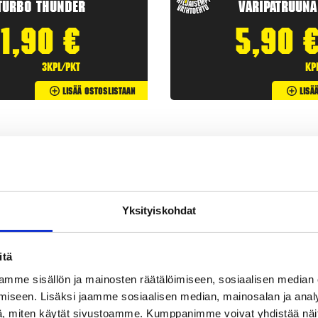
Turbo Thunder
Väripatruuna
1,90
€
5,90
3kpl/pkt
kp
Lisää Ostoslistaan
Lisä
Yksityiskohdat
itä
mme sisällön ja mainosten räätälöimiseen, sosiaalisen median
iseen. Lisäksi jaamme sosiaalisen median, mainosalan ja analy
etit
ovat klassisia
ilotulitteita
. Rakettipaketit tarjoavat useita
, miten käytät sivustoamme. Kumppanimme voivat yhdistää näitä t