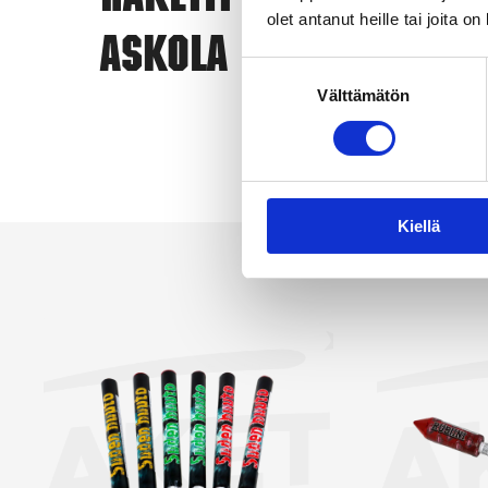
Raketit
eri
olet antanut heille tai joita o
Askola
ero
Suostumuksen
vai
Välttämätön
valinta
yks
Kun
Näy
Kiellä