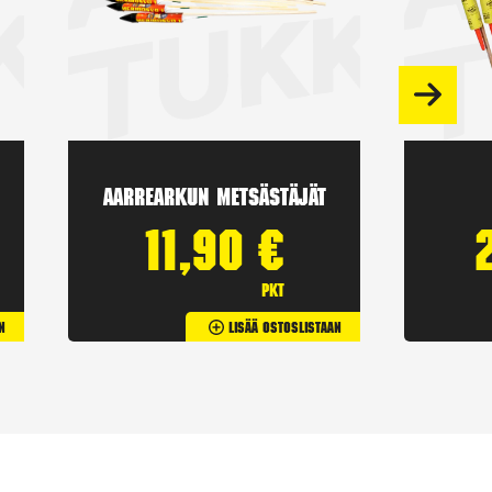
Aarrearkun Metsästäjät
11,90
€
pkt
n
Lisää Ostoslistaan