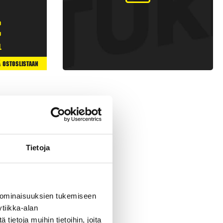
€
l
ä Ostoslistaan
Tietoja
 ominaisuuksien tukemiseen
tiikka-alan
 raketteja, joissa on
ietoja muihin tietoihin, joita