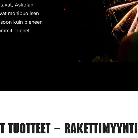
ttavat, Askolan
avat monipuolisen
 isoon kuin pieneen
ommit
,
pienet
.
 tuotteet – Rakettimyynti