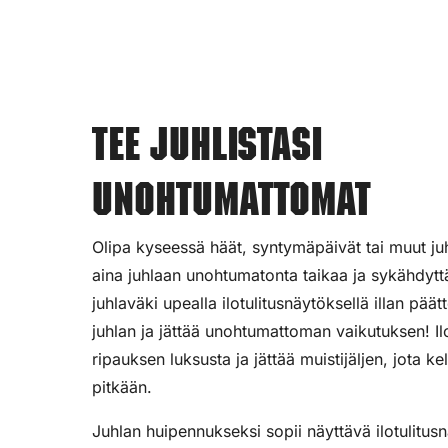
Tee juhlistasi
unohtumattomat
Olipa kyseessä häät, syntymäpäivät tai muut juhl
aina juhlaan unohtumatonta taikaa ja sykähdyttä
juhlaväki upealla ilotulitusnäytöksellä illan pää
juhlan ja jättää unohtumattoman vaikutuksen! Ilot
ripauksen luksusta ja jättää muistijäljen, jota ke
pitkään.
Juhlan huipennukseksi sopii näyttävä ilotulitus