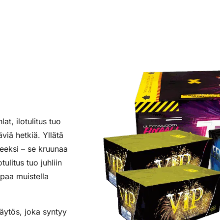
at, ilotulitus tuo
viä hetkiä. Yllätä
tteeksi – se kruunaa
ulitus tuo juhliin
lpaa muistella
näytös, joka syntyy