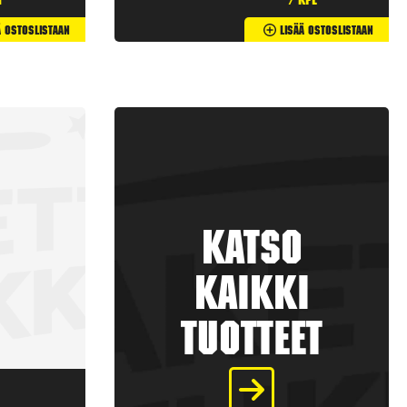
t
/ kpl
ä Ostoslistaan
Lisää Ostoslistaan
Katso
kaikki
tuotteet