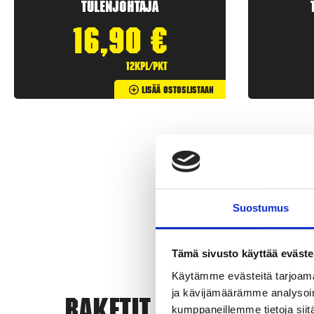
Tulenjohtaja
16,90
€
12kpl/pkt
Lisää Ostoslistaan
Suostumus
Tämä sivusto käyttää eväste
Käytämme evästeitä tarjoama
ja kävijämäärämme analysoim
Rak
kumppaneillemme tietoja siitä