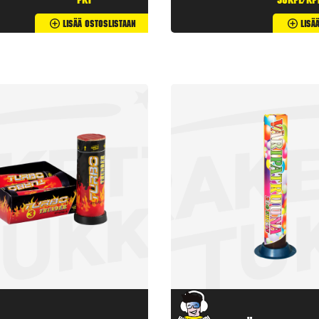
pkt
50kpl/kp
Lisää Ostoslistaan
Lisä