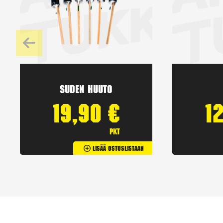
Suden huuto
19,90
€
1
pkt
Lisää Ostoslistaan