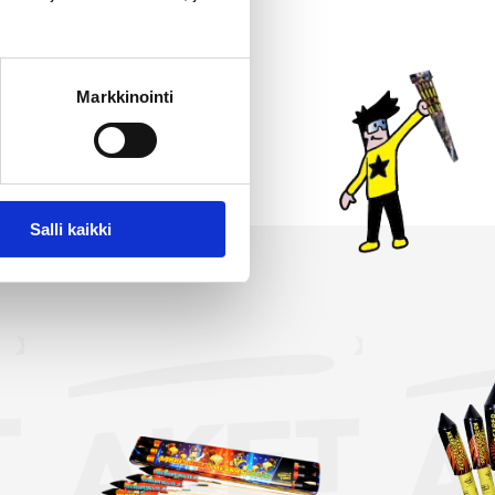
jon. Jokainen raketti
 paketteihin kaikkein
imassamme on myös
Markkinointi
immät ja suurimmat raketit.
asi!
Salli kaikki