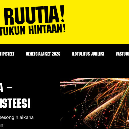
IPISTEET
VENETSIALAISET 2026
ILOTULITUS JUHLIISI
VASTUU
a –
steesi
 sesongin aikana
un