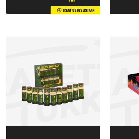
pkt
Lisää Ostoslistaan