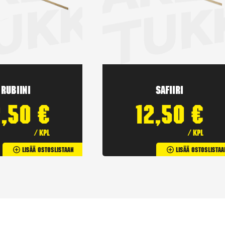
Rubiini
Safiiri
2,50
€
12,50
€
/ kpl
/ kpl
Lisää Ostoslistaan
Lisää Ostoslistaa