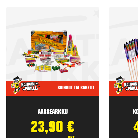
Suihkut tai raketit
Aarrearkku
K
23,90
€