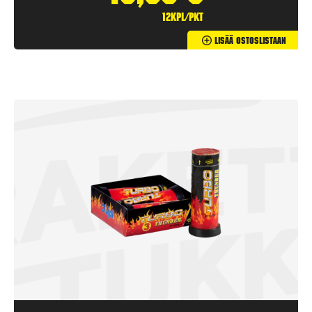
12kpl/pkt
Lisää Ostoslistaan