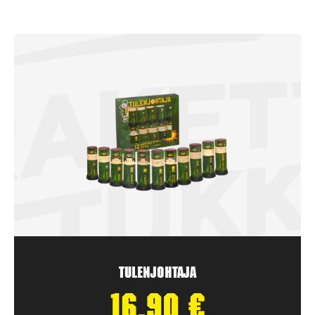
Tulenjohtaja
16,90
€