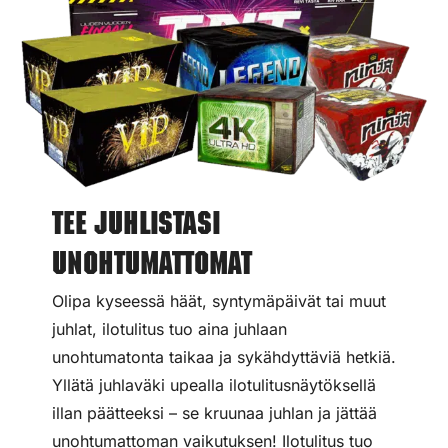
Tee juhlistasi
unohtumattomat
Olipa kyseessä häät, syntymäpäivät tai muut
juhlat, ilotulitus tuo aina juhlaan
unohtumatonta taikaa ja sykähdyttäviä hetkiä.
Yllätä juhlaväki upealla ilotulitusnäytöksellä
illan päätteeksi – se kruunaa juhlan ja jättää
unohtumattoman vaikutuksen! Ilotulitus tuo