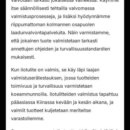
valvotaan tarkasti jokaisessa vaiheessa. Käymme
itse säännöllisesti tehtailla valvomassa
valmistusprosesseja, ja lisäksi hyödynnämme
riippumattoman kolmannen osapuolen
laadunvalvontapalveluita. Näin varmistamme,
että jokainen tuote valmistetaan tarkasti
annettujen ohjeiden ja turvallisuusstandardien
mukaisesti.
Kun ilotulite on valmis, se käy läpi laajan
valmistuserätestauksen, jossa tuotteiden
toimivuus ja turvallisuus varmistetaan
koeammunnoilla. Ilotulitteiden valmistus tapahtuu
pääasiassa Kiinassa kevään ja kesän aikana, ja
valmiit tuotteet kuljetetaan meriteitse
varastollemme.