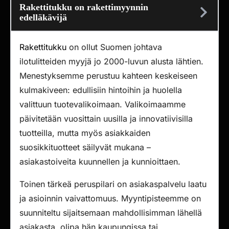
Rakettitukku on rakettimyynnin
edelläkävijä
Rakettitukku
on ollut Suomen johtava
ilotulitteiden myyjä jo 2000-luvun alusta lähtien.
Menestyksemme perustuu kahteen keskeiseen
kulmakiveen: edullisiin hintoihin ja huolella
valittuun tuotevalikoimaan. Valikoimaamme
päivitetään vuosittain uusilla ja innovatiivisilla
tuotteilla, mutta myös asiakkaiden
suosikkituotteet säilyvät mukana –
asiakastoiveita kuunnellen ja kunnioittaen.
Toinen tärkeä peruspilari on asiakaspalvelu laatu
ja asioinnin vaivattomuus. Myyntipisteemme on
suunniteltu sijaitsemaan mahdollisimman lähellä
asiakasta, olipa hän kaupungissa tai