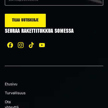
Sähköposti
*
SEURAA RAKETTITUKKUA SOMESSA
Etusivu
Turvallisuus
Ota
yhteyttä