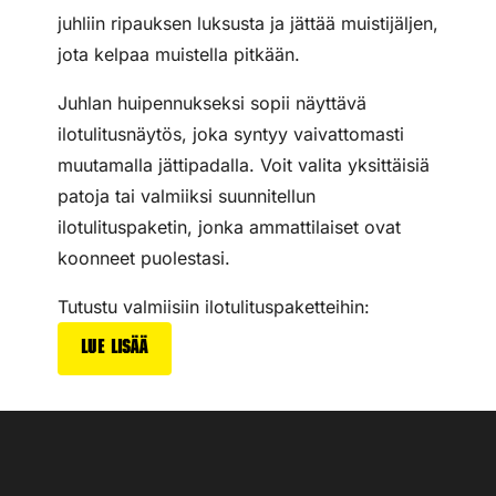
juhliin ripauksen luksusta ja jättää muistijäljen,
jota kelpaa muistella pitkään.
Juhlan huipennukseksi sopii näyttävä
ilotulitusnäytös, joka syntyy vaivattomasti
muutamalla jättipadalla. Voit valita yksittäisiä
patoja tai valmiiksi suunnitellun
ilotulituspaketin, jonka ammattilaiset ovat
koonneet puolestasi.
Tutustu valmiisiin ilotulituspaketteihin:
Lue lisää