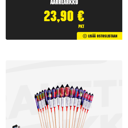
Aarrearkku
23,90
€
pkt
Lisää Ostoslistaan