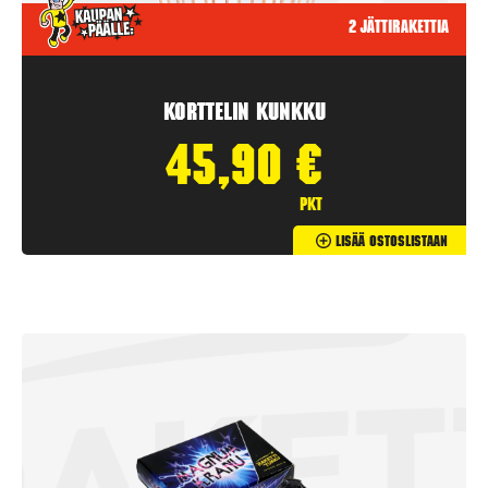
2 jättirakettia
Korttelin kunkku
45,90
€
pkt
Lisää Ostoslistaan