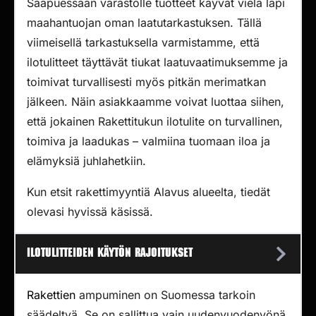
Saapuessaan varastolle tuotteet käyvät vielä läpi
maahantuojan oman laatutarkastuksen. Tällä
viimeisellä tarkastuksella varmistamme, että
ilotulitteet täyttävät tiukat laatuvaatimuksemme ja
toimivat turvallisesti myös pitkän merimatkan
jälkeen. Näin asiakkaamme voivat luottaa siihen,
että jokainen Rakettitukun ilotulite on turvallinen,
toimiva ja laadukas – valmiina tuomaan iloa ja
elämyksiä juhlahetkiin.
Kun etsit rakettimyyntiä Alavus alueelta, tiedät
olevasi hyvissä käsissä.
Ilotulitteiden käytön rajoitukset
Rakettien
ampuminen on Suomessa tarkoin
säädeltyä. Se on sallittua vain uudenvuodenyönä