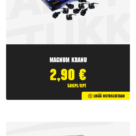
Magnum Kranu
2,90
€
50kpl/kpt
Lisää Ostoslistaan