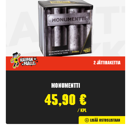
2 jättirakettia
Monumentti
45,90
€
/ kpl
Lisää Ostoslistaan