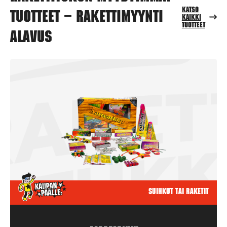
Katso
tuotteet – Rakettimyynti
kaikki
tuotteet
Alavus
Suihkut tai raketit