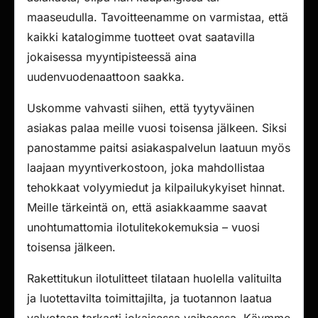
maaseudulla. Tavoitteenamme on varmistaa, että
kaikki katalogimme tuotteet ovat saatavilla
jokaisessa myyntipisteessä aina
uudenvuodenaattoon saakka.
Uskomme vahvasti siihen, että tyytyväinen
asiakas palaa meille vuosi toisensa jälkeen. Siksi
panostamme paitsi asiakaspalvelun laatuun myös
laajaan myyntiverkostoon, joka mahdollistaa
tehokkaat volyymiedut ja kilpailukykyiset hinnat.
Meille tärkeintä on, että asiakkaamme saavat
unohtumattomia ilotulitekokemuksia – vuosi
toisensa jälkeen.
Rakettitukun ilotulitteet tilataan huolella valituilta
ja luotettavilta toimittajilta, ja tuotannon laatua