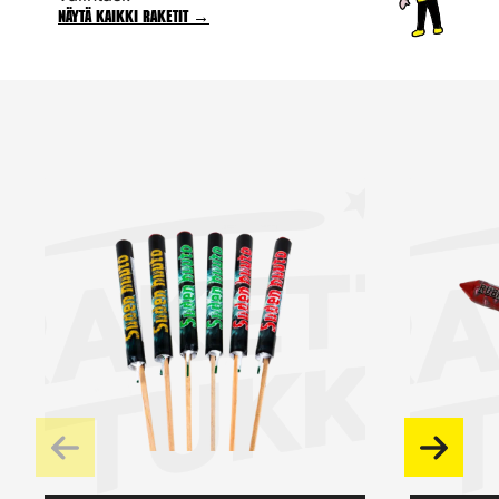
Näytä kaikki raketit →