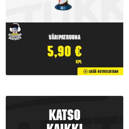
Väripatruuna
5,90
€
kpl
Lisää Ostoslistaan
Katso