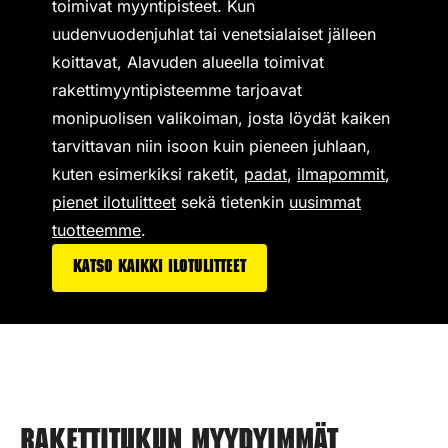
toimivat
myyntipisteet
. Kun
uudenvuodenjuhlat tai venetsialaiset jälleen
koittavat, Alavuden alueella toimivat
rakettimyyntipisteemme tarjoavat
monipuolisen valikoiman,
josta löydät kaiken
tarvittavan niin isoon kuin pieneen juhlaan,
kuten esimerkiksi
raketit
,
padat
,
ilmapommit
,
pienet ilotulitteet
sekä tietenkin
uusimmat
tuotteemme
.
Katso kaikki ilotulitteet
Rakettitukun myydyimmät