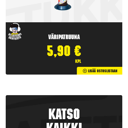
Väripatruuna
5,90
€
kpl
Lisää Ostoslistaan
Katso