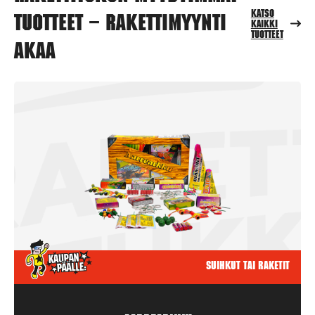
Katso
tuotteet – Rakettimyynti
kaikki
tuotteet
Akaa
Suihkut tai raketit