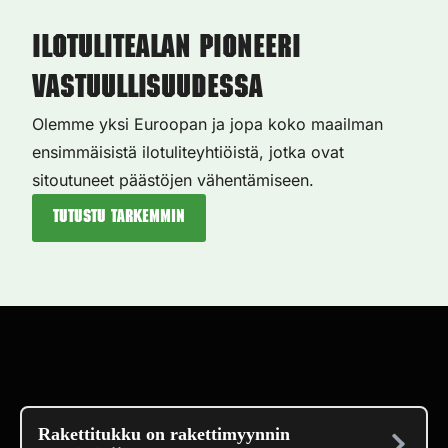
Ilotulitealan pioneeri
vastuullisuudessa
Olemme yksi Euroopan ja jopa koko maailman
ensimmäisistä ilotuliteyhtiöistä, jotka ovat
sitoutuneet päästöjen vähentämiseen.
Tutustu tarkemmin
Rakettitukku on rakettimyynnin