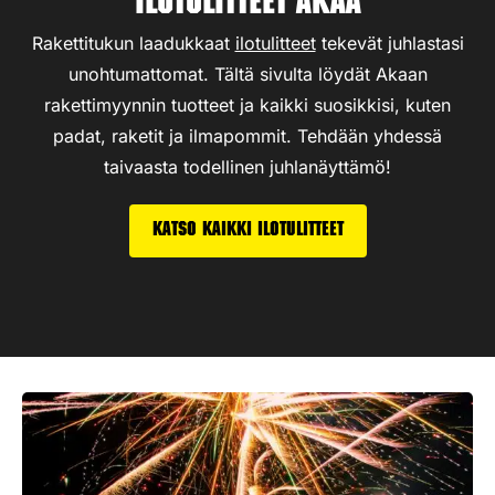
Ilotulitteet Akaa
Rakettitukun laadukkaat
ilotulitteet
tekevät juhlastasi
unohtumattomat. Tältä sivulta löydät Akaan
rakettimyynnin tuotteet ja kaikki suosikkisi, kuten
padat, raketit ja ilmapommit. Tehdään yhdessä
taivaasta todellinen juhlanäyttämö!
Katso kaikki ilotulitteet