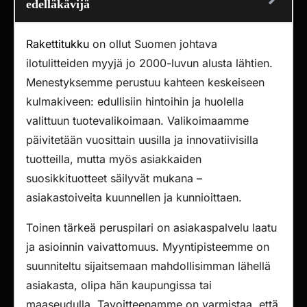
edelläkävijä
Rakettitukku
on ollut Suomen johtava
ilotulitteiden myyjä jo 2000-luvun alusta lähtien.
Menestyksemme perustuu kahteen keskeiseen
kulmakiveen: edullisiin hintoihin ja huolella
valittuun tuotevalikoimaan. Valikoimaamme
päivitetään vuosittain uusilla ja innovatiivisilla
tuotteilla, mutta myös asiakkaiden
suosikkituotteet säilyvät mukana –
asiakastoiveita kuunnellen ja kunnioittaen.
Toinen tärkeä peruspilari on asiakaspalvelu laatu
ja asioinnin vaivattomuus. Myyntipisteemme on
suunniteltu sijaitsemaan mahdollisimman lähellä
asiakasta, olipa hän kaupungissa tai
maaseudulla. Tavoitteenamme on varmistaa, että