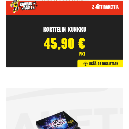
2 jättirakettia
Korttelin kunkku
45,90
€
pkt
Lisää Ostoslistaan