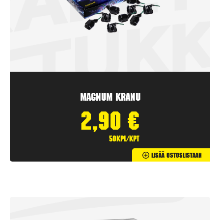
Magnum Kranu
2,90
€
50kpl/kpt
Lisää Ostoslistaan