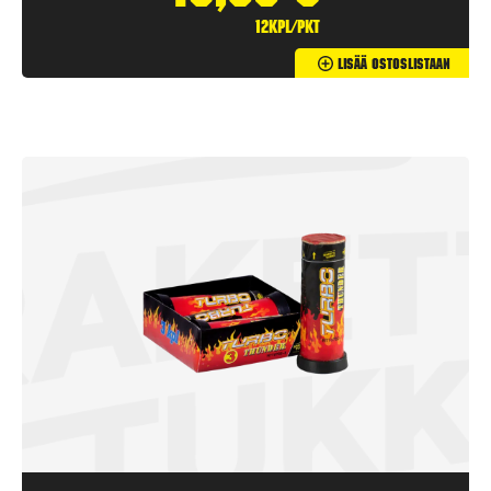
12kpl/pkt
Lisää Ostoslistaan