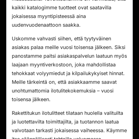
kaikki katalogimme tuotteet ovat saatavilla
jokaisessa myyntipisteessä aina
uudenvuodenaattoon saakka.
Uskomme vahvasti siihen, että tyytyväinen
asiakas palaa meille vuosi toisensa jälkeen. Siksi
panostamme paitsi asiakaspalvelun laatuun myös
laajaan myyntiverkostoon, joka mahdollistaa
tehokkaat volyymiedut ja kilpailukykyiset hinnat.
Meille tärkeintä on, että asiakkaamme saavat
unohtumattomia ilotulitekokemuksia – vuosi
toisensa jälkeen.
Rakettitukun ilotulitteet tilataan huolella valituilta
ja luotettavilta toimittajilta, ja tuotannon laatua
valvotaan tarkasti jokaisessa vaiheessa. Käymme