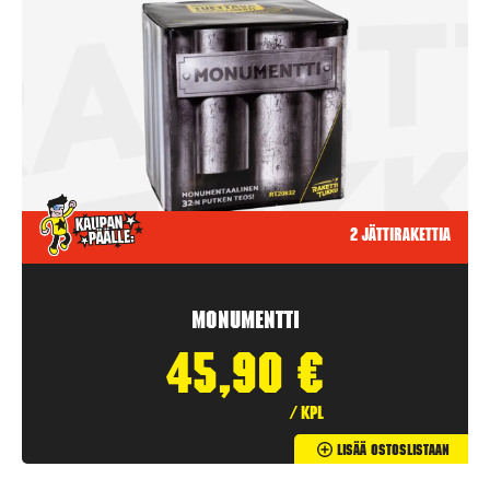
2 jättirakettia
Monumentti
45,90
€
/ kpl
Lisää Ostoslistaan