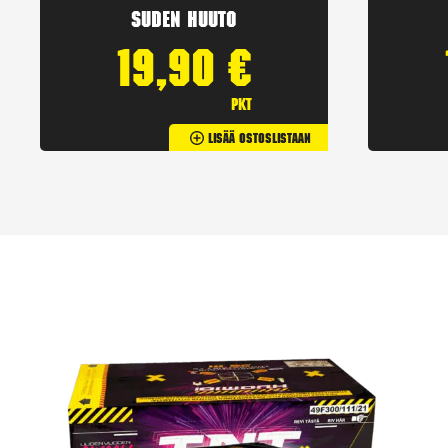
Suden huuto
19,90
€
pkt
Lisää Ostoslistaan