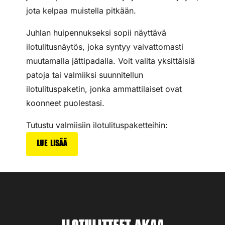
jota kelpaa muistella pitkään.
Juhlan huipennukseksi sopii näyttävä
ilotulitusnäytös, joka syntyy vaivattomasti
muutamalla jättipadalla. Voit valita yksittäisiä
patoja tai valmiiksi suunnitellun
ilotulituspaketin, jonka ammattilaiset ovat
koonneet puolestasi.
Tutustu valmiisiin ilotulituspaketteihin:
Lue lisää