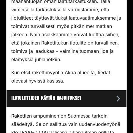
maahantuojan oman laatutarkastuksen. Tällä
viimeisellä tarkastuksella varmistamme, että
ilotulitteet täyttävät tiukat laatuvaatimuksemme ja
toimivat turvallisesti myös pitkän merimatkan
jälkeen. Näin asiakkaamme voivat luottaa siihen,
että jokainen Rakettitukun ilotulite on turvallinen,
toimiva ja laadukas – valmiina tuomaan iloa ja
elämyksiä juhlahetkiin.
Kun etsit rakettimyyntiä Akaa alueelta, tiedät
olevasi hyvissä käsissä.
Ilotulitteiden käytön rajoitukset
Rakettien
ampuminen on Suomessa tarkoin
säädeltyä. Se on sallittua vain uudenvuodenyönä
klo 18:00–02:00 välisenä aikana ilman erillistä