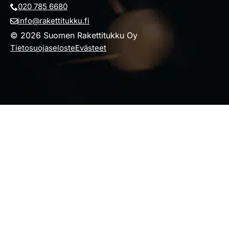
020 785 6680
info@rakettitukku.fi
© 2026 Suomen Rakettitukku Oy
Tietosuojaseloste
Evästeet