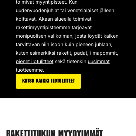
toimivat
myyntipisteet
. Kun
uudenvuodenjuhlat tai venetsialaiset jälleen
koittavat, Akaan alueella toimivat
rakettimyyntipisteemme tarjoavat
monipuolisen valikoiman,
josta löydät kaiken
tarvittavan niin isoon kuin pieneen juhlaan,
kuten esimerkiksi
raketit
,
padat
,
ilmapommit
,
pienet ilotulitteet
sekä tietenkin
uusimmat
tuotteemme
.
Katso kaikki ilotulitteet
Rakettitukun myydyimmät