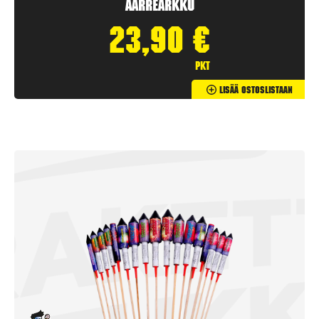
Aarrearkku
23,90
€
pkt
Lisää Ostoslistaan