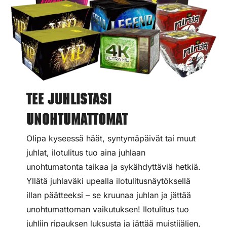
Tee juhlistasi
unohtumattomat
Olipa kyseessä häät, syntymäpäivät tai muut
juhlat, ilotulitus tuo aina juhlaan
unohtumatonta taikaa ja sykähdyttäviä hetkiä.
Yllätä juhlaväki upealla ilotulitusnäytöksellä
illan päätteeksi – se kruunaa juhlan ja jättää
unohtumattoman vaikutuksen! Ilotulitus tuo
juhliin ripauksen luksusta ja jättää muistijäljen,