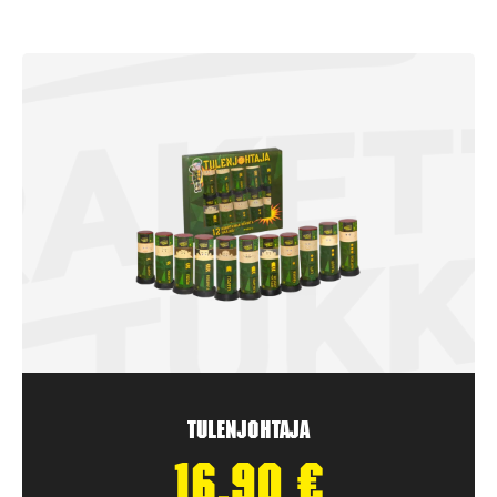
Tulenjohtaja
16,90
€