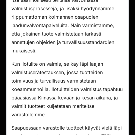
itse säännöllisesti tehtailla valvomassa
valmistusprosesseja, ja lisäksi hyödynnämme
riippumattoman kolmannen osapuolen
laadunvalvontapalveluita. Näin varmistamme,
että jokainen tuote valmistetaan tarkasti
annettujen ohjeiden ja turvallisuusstandardien
mukaisesti.
Kun ilotulite on valmis, se käy läpi laajan
valmistuserätestauksen, jossa tuotteiden
toimivuus ja turvallisuus varmistetaan
koeammunnoilla. Ilotulitteiden valmistus tapahtuu
pääasiassa Kiinassa kevään ja kesän aikana, ja
valmiit tuotteet kuljetetaan meriteitse
varastollemme.
Saapuessaan varastolle tuotteet käyvät vielä läpi