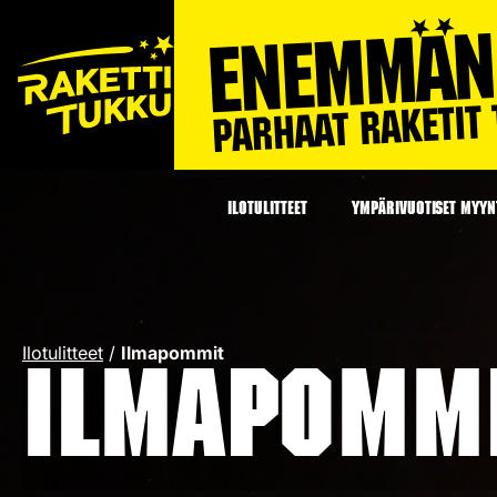
ILOTULITTEET
YMPÄRIVUOTISET MYYNT
Ilotulitteet
/
Ilmapommit
Ilmapomm