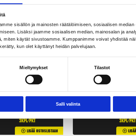
itä
mme sisällön ja mainosten räätälöimiseen, sosiaalisen median
iseen. Lisäksi jaamme sosiaalisen median, mainosalan ja analy
, miten käytät sivustoamme. Kumppanimme voivat yhdistää näitä t
n kerätty, kun olet käyttänyt heidän palvelujaan.
Mieltymykset
Tilastot
Aavetykki
Turbo Thunde
Salli valinta
3,90
€
1,90
€
3kpl/pkt
3kpl/pkt
Lisää Ostoslistaan
Lisä