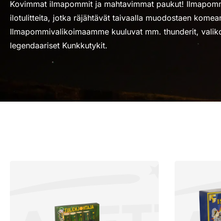
Kovimmat ilmapommit ja mahtavimmat paukut! Ilmapomm
ilotulitteita, jotka räjähtävät taivaalla muodostaen komea
Ilmapommivalikoimaamme kuuluvat mm. thunderit, valiko
legendaariset Kunkkutykit.