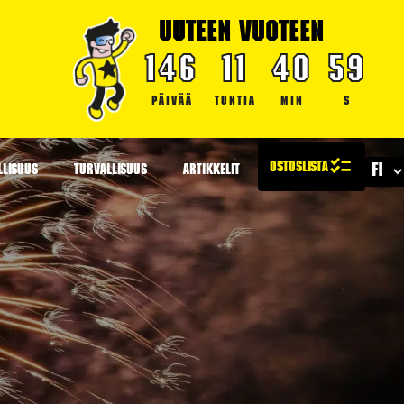
UUTEEN VUOTEEN
146
11
40
58
PÄIVÄÄ
TUNTIA
MIN
S
LLISUUS
TURVALLISUUS
ARTIKKELIT