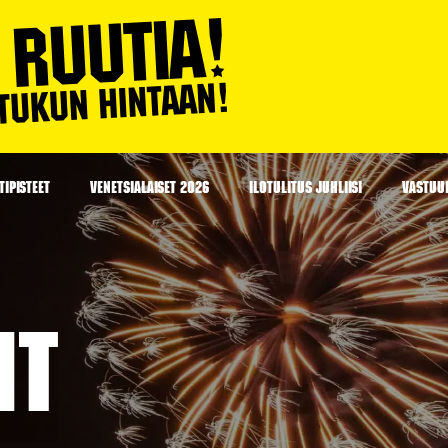
IPISTEET
VENETSIALAISET 2026
ILOTULITUS JUHLIISI
VASTUU
it