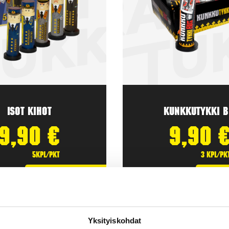
Isot Kihot
Kunkkutykki B
9,90
€
9,90
5kpl/pkt
3 kpl/pk
Lisää Ostoslistaan
Lisä
Yksityiskohdat