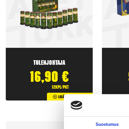
Tulenjohtaja
16,90
€
12kpl/pkt
Lisää Ostoslistaan
Suostumus
Uutuus!