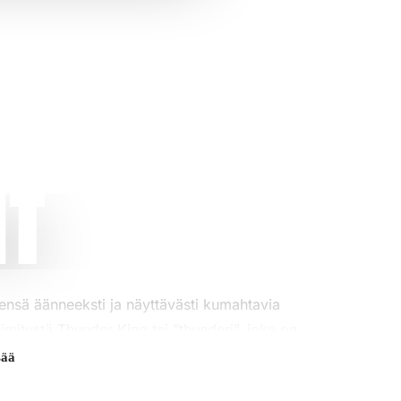
it
ensä äänneeksti ja näyttävästi kumahtavia
nimitystä
Thunder King
tai ”thunderi”, joka on
sää