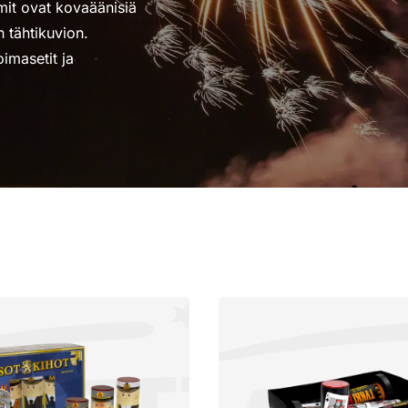
it ovat kovaäänisiä
n tähtikuvion.
imasetit ja