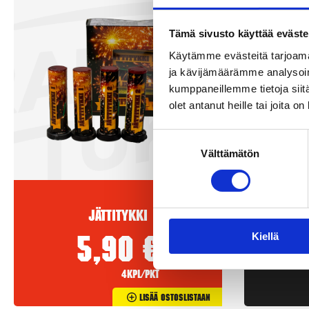
Tämä sivusto käyttää eväste
Käytämme evästeitä tarjoama
ja kävijämäärämme analysoim
kumppaneillemme tietoja siitä
olet antanut heille tai joita o
Suostumuksen
Välttämätön
valinta
Jättitykki
Kiellä
5,90
€
4kpl/pkt
Lisää Ostoslistaan