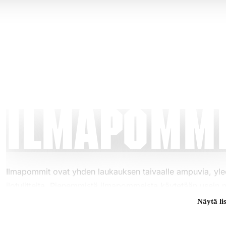
Ilmapomm
Ilmapommit ovat yhden laukauksen taivaalle ampuvia, yle
ilotulitteita. Pienemmistä ilmapommeista käytetään usein 
puhekielessä lähes synonyymi ilmapommeille.
Näytä li