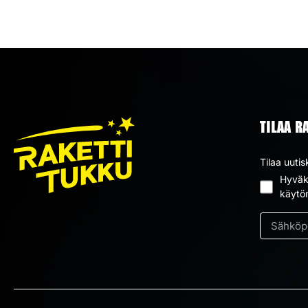
TILAA R
Tilaa uutis
Hyväks
Suostum
käytö
*
Sähköpos
*