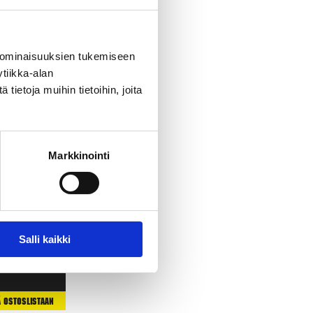
 ominaisuuksien tukemiseen
tiikka-alan
ietoja muihin tietoihin, joita
Markkinointi
r
Salli kaikki
ä Ostoslistaan