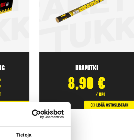
ig
Uraputki
€
8,90
€
t
/ kpl
ä Ostoslistaan
Lisää Ostoslistaan
Tietoja