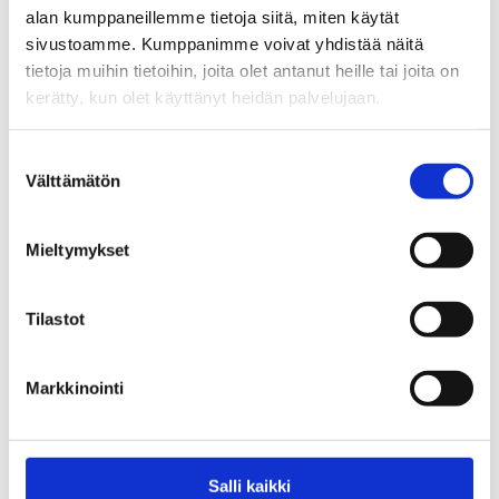
alan kumppaneillemme tietoja siitä, miten käytät
sivustoamme. Kumppanimme voivat yhdistää näitä
tietoja muihin tietoihin, joita olet antanut heille tai joita on
kerätty, kun olet käyttänyt heidän palvelujaan.
Jättitykki
Suostumuksen
Välttämätön
valinta
5,90
€
4kpl/pkt
Mieltymykset
Lägg Till I Varukorg
Tilastot
Markkinointi
Salli kaikki