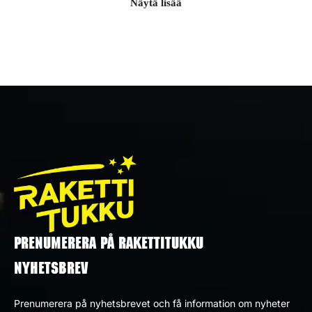
Näytä lisää
Airbombs är fyrverkerier som skjuts upp i luften och
skapar en hög smäll och slående ljuseffekt. De
använder särskilt krut och andra material för att driva
bomben högt upp i himlen, där den exploderar och
skapar ett imponerande ljud- och ljusspel. Airbombs
är särskilt populära för sin intensiva effekt och lägger
till ett dramatiskt och spektakulärt inslag i firanden.
Airbombs Bjuder på en Vacker
Ljusshow
PRENUMERERA PÅ RAKETTITUKKU
Airbombs handlar inte bara om höga ljud; de har
NYHETSBREV
också en fängslande visuell aspekt. De skapar
magnifika ljuseffekter på himlen, med starka färger
Prenumerera på nyhetsbrevet och få information om nyheter