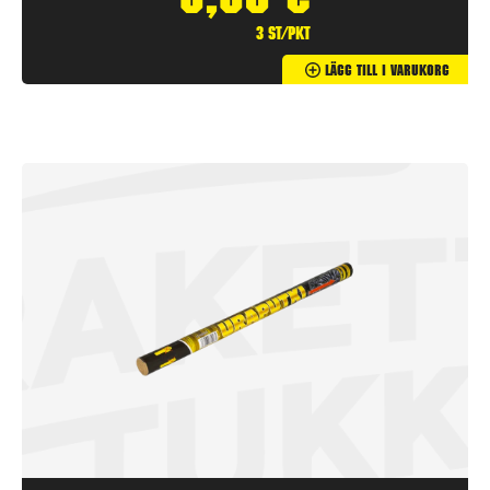
9,90
€
3 st/pkt
Lägg Till I Varukorg