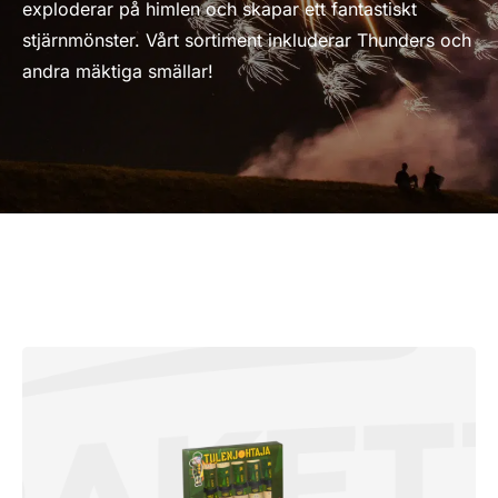
exploderar på himlen och skapar ett fantastiskt
stjärnmönster. Vårt sortiment inkluderar Thunders och
andra mäktiga smällar!