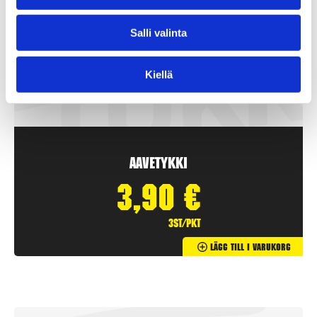
Salli valinta
Kiellä
Aavetykki
3,90
€
3st/pkt
Lägg Till I Varukorg