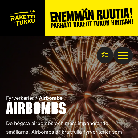
Fyrverkerier
/
Airbombs
Airbombs
De högsta airbombs och mest imponerande
smällarna! Airbombs är kraftfulla fyrverkerier som