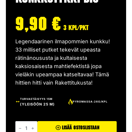
9,90
€
3 kpl/pkt
Legendaarinen ilmapommien kunkku!
33 milliset putket tekevät upeasta
rätinänoususta ja kultaisesta
kaksiosaisesta mahtiefektistä jopa
vieläkin upeampaa katseltavaa! Tämä
hittien hitti vain Rakettitukusta!
TURVAETÄISYYS 15M
PYROMASSA:26G/KPL
(YLEISÖÖN 25 M)
Kunkkutykki
Big
Lisää Ostoslistaan