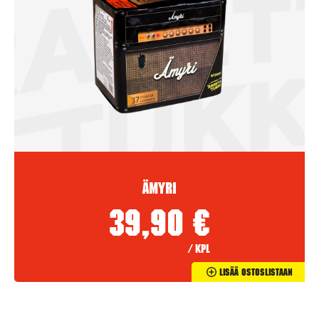
Ämyri
39,90
€
/ kpl
Lisää Ostoslistaan