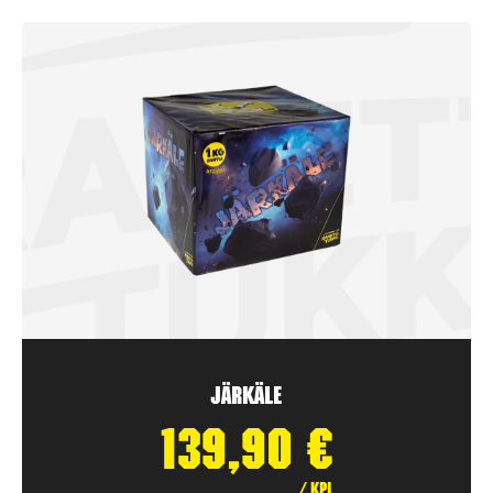
Järkäle
139,90
€
/ kpl