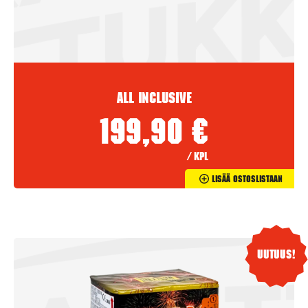
All Inclusive
199,90
€
/ kpl
Lisää Ostoslistaan
Uutuus!