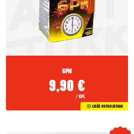
6PM
9,90
€
/ kpl
Lisää Ostoslistaan