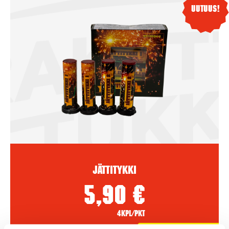
Uutuus!
Jättitykki
5,90
€
4kpl/pkt