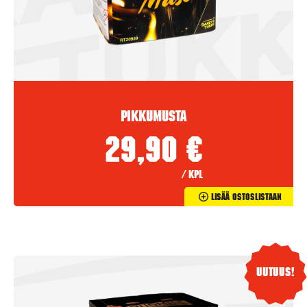
Pikkumusta
29,90
€
/ kpl
Lisää Ostoslistaan
Uutuus!