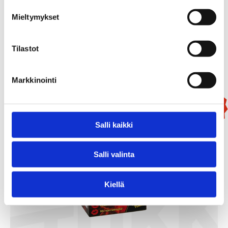
99,90
€
Mieltymykset
/ kpl
Tilastot
Lisää Ostoslistaan
Markkinointi
Uutuus!
Salli kaikki
Salli valinta
Kiellä