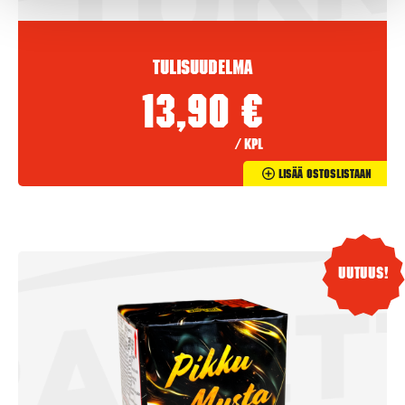
Tulisuudelma
13,90
€
/ kpl
Lisää Ostoslistaan
Uutuus!