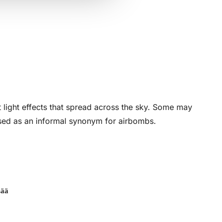
 light effects that spread across the sky. Some may
used as an informal synonym for airbombs.
sää
loud sound and striking light effect. They use
 high into the sky, where it explodes, creating an