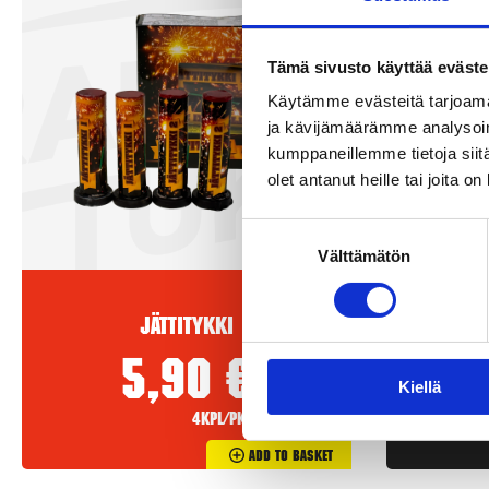
Tämä sivusto käyttää eväste
Käytämme evästeitä tarjoama
ja kävijämäärämme analysoim
kumppaneillemme tietoja siitä
olet antanut heille tai joita o
Suostumuksen
Välttämätön
valinta
Jättitykki
5,90
€
Kiellä
4kpl/pkt
Add To Basket