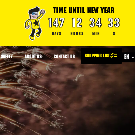
TIME UNTIL NEW YEAR
147
12
34
33
DAYS
HOURS
MIN
S
SAFETY
ABOUT US
CONTACT US