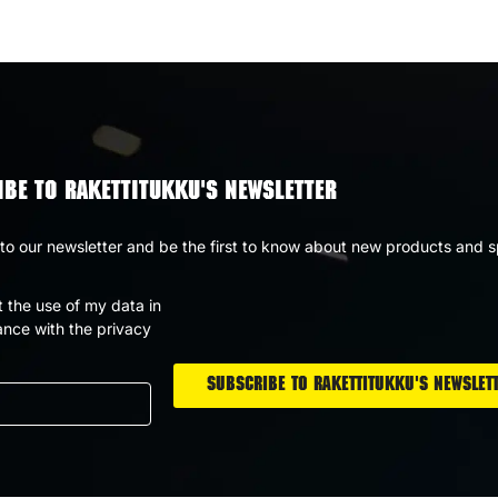
impressive sound and light show. Airbombs are especially
and spectacular element to celebrations.
Airbombs Offer a Beautif
BE TO RAKETTITUKKU'S NEWSLETTER
Airbombs are not just about loud sounds; they also have a
light effects in the sky, blending bright colors and variou
to our newsletter and be the first to know about new products and s
fireworks spans classic reds and blues to intricate patter
t the use of my data in
makes airbombs an excellent choice for creating a memor
nce with the privacy
Choose the Right Airbom
Rakettitukku’s selection offers a wide variety of airbombs