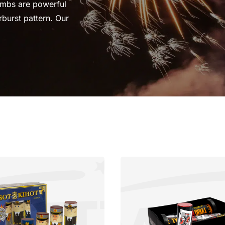
ombs are powerful
rburst pattern. Our