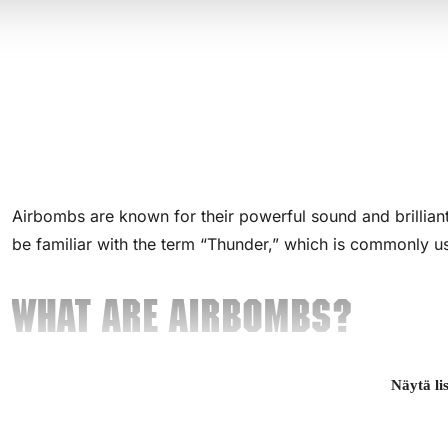
Airbombs are known for their powerful sound and brilliant
be familiar with the term “Thunder,” which is commonly 
What Are Airbombs?
Näytä li
Airbombs are fireworks launched into the air, producing a 
special gunpowder and other materials to propel the bomb