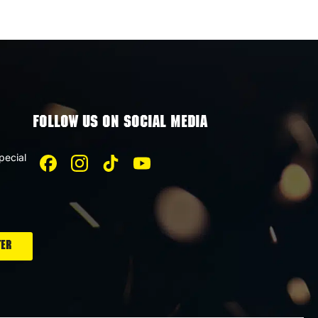
 popular for their intense impact, adding a dramatic
ul Light Show
FOLLOW US ON SOCIAL MEDIA
 captivating visual aspect. They create magnificent
s explosion patterns. The color range of these
pecial
ns that spread across the sky. This visual appeal
able celebration.
bs from Rakettitukku
 perfect for any celebration. Our products are