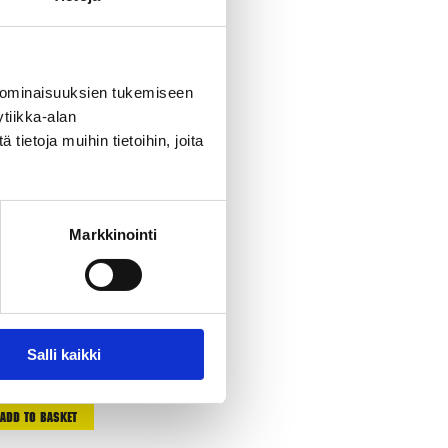
 ominaisuuksien tukemiseen
tiikka-alan
ietoja muihin tietoihin, joita
Markkinointi
r
Salli kaikki
Add To Basket