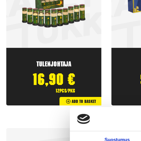
Tulenjohtaja
16,90
€
12pcs/pkg
Add To Basket
New!
Suostumus