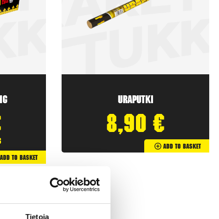
ig
Uraputki
€
8,90
€
g
Add To Basket
Add To Basket
Tietoja