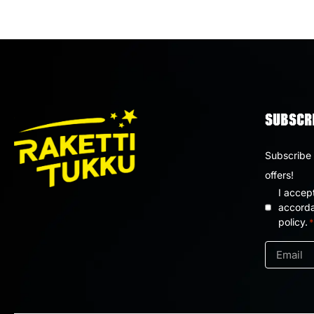
SUBSCRI
Subscribe 
offers!
I accep
Privacy
accorda
policy.
*
policy
*
Email
*