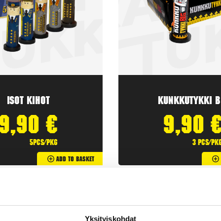
Isot Kihot
Kunkkutykki B
9,90
€
9,90
5pcs/pkg
3 pcs/pk
Add To Basket
Yksityiskohdat