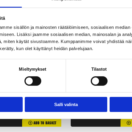
itä
mme sisällön ja mainosten räätälöimiseen, sosiaalisen median
iseen. Lisäksi jaamme sosiaalisen median, mainosalan ja analy
, miten käytät sivustoamme. Kumppanimme voivat yhdistää näitä t
n kerätty, kun olet käyttänyt heidän palvelujaan.
Mieltymykset
Tilastot
Aavetykki
Turbo Thunde
3,90
€
1,90
€
Salli valinta
3pcs/pkg
3pcs/pkg
Add To Basket