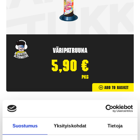
Väripatruuna
5,90
€
pkg
Add To Basket
Suostumus
Yksityiskohdat
Tietoja