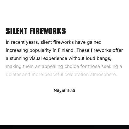
Silent fireworks
In recent years, silent fireworks have gained
increasing popularity in Finland. These fireworks offer
a stunning visual experience without loud bangs,
making them an appealing choice for those seeking a
quieter and more peaceful celebration atmosphere.
What are Silent Fireworks?
Näytä lisää
Silent fireworks focus more on light and color than on
loud sound. Compared to traditional fireworks, they
produce less noise but do not compromise on visual