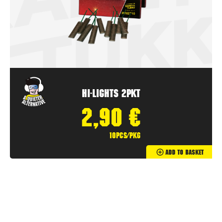
Hi-Lights 2pkt
2,90
€
10pcs/pkg
Add To Basket