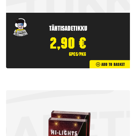
Tähtisadetikku
2,90
€
6pcs/pkg
Add To Basket