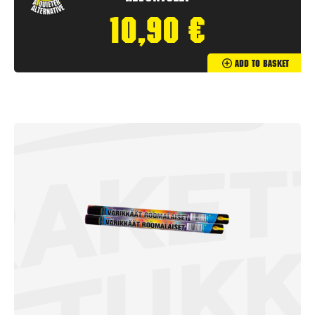
10,90
€
Add To Basket