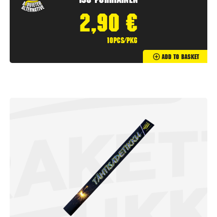
Iso Pörriäinen
2,90
€
10pcs/pkg
Add To Basket