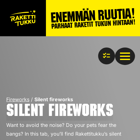
Fireworks
/
Silent fireworks
Silent fireworks
Want to avoid the noise? Do your pets fear the
bangs? In this tab, you’ll find Rakettitukku’s silent