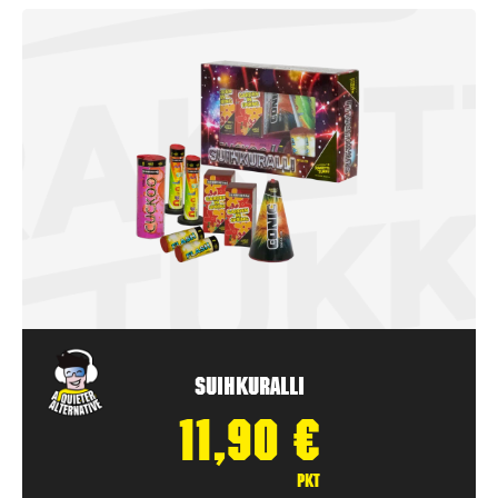
Suihkuralli
11,90
€
pkt