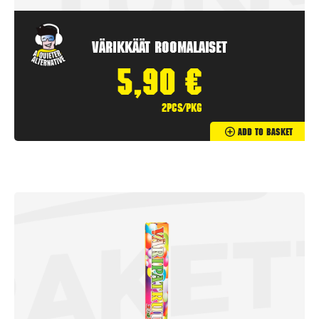
Värikkäät Roomalaiset
5,90
€
2pcs/pkg
Add To Basket