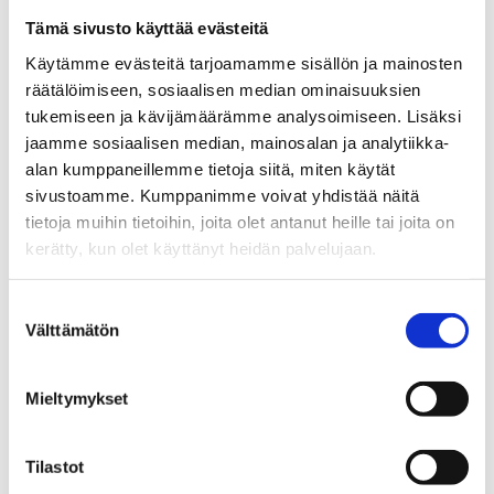
Tämä sivusto käyttää evästeitä
Käytämme evästeitä tarjoamamme sisällön ja mainosten
räätälöimiseen, sosiaalisen median ominaisuuksien
tukemiseen ja kävijämäärämme analysoimiseen. Lisäksi
jaamme sosiaalisen median, mainosalan ja analytiikka-
alan kumppaneillemme tietoja siitä, miten käytät
sivustoamme. Kumppanimme voivat yhdistää näitä
tietoja muihin tietoihin, joita olet antanut heille tai joita on
kerätty, kun olet käyttänyt heidän palvelujaan.
Tulivuori
Suostumuksen
5,90
€
Välttämätön
valinta
5kpl/pkt
Mieltymykset
Add To Basket
Tilastot