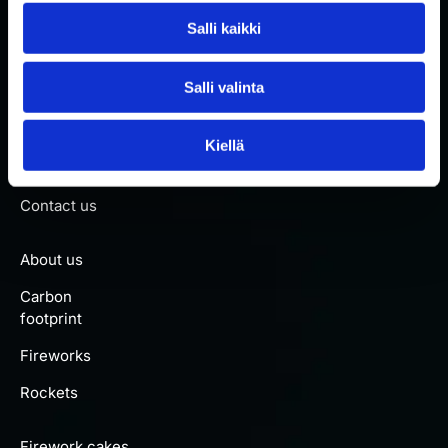
Salli kaikki
Salli valinta
Front page
Kiellä
Safety
Contact us
About us
Carbon
footprint
Fireworks
Rockets
Firework cakes