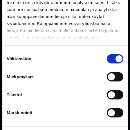
tukemiseen ja kävijämäärämme analysoimiseen. Lisäksi
SUBSCRIBE TO RAKETTITUKKU'S NEWSLETTER
jaamme sosiaalisen median, mainosalan ja analytiikka-
alan kumppaneillemme tietoja siitä, miten käytät
Subscribe to our newsletter and be the first to know about
sivustoamme. Kumppanimme voivat yhdistää näitä
new products and special offers!
tietoja muihin tietoihin, joita olet antanut heille tai joita on
I accept the use of my data in accordance with the
kerätty, kun olet käyttänyt heidän palvelujaan.
Privacy
privacy policy.
*
policy
Suostumuksen
Email
*
Välttämätön
valinta
*
Mieltymykset
Tilastot
FOLLOW US ON SOCIAL MEDIA
Markkinointi