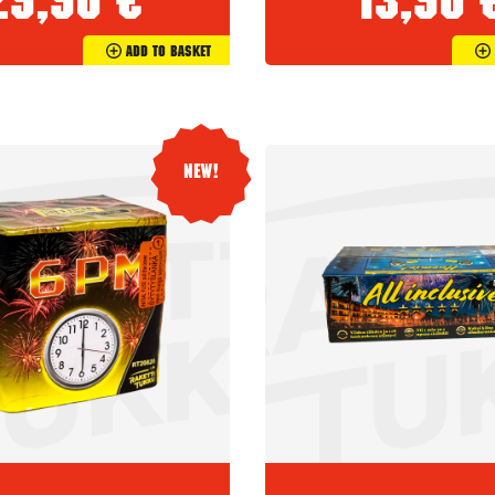
29,90
€
13,90
Add To Basket
New!