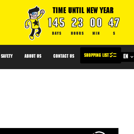
TIME UNTIL NEW YEAR
145
23
00
46
DAYS
HOURS
MIN
S
SAFETY
ABOUT US
CONTACT US