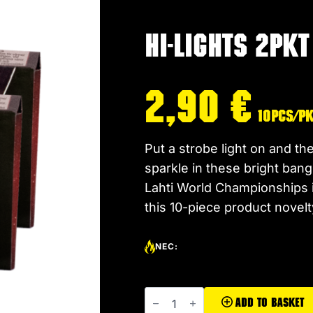
Hi-Lights 2pkt
2,90
€
10pcs/p
Put a strobe light on and th
sparkle in these bright ban
Lahti World Championships in
this 10-piece product novel
NEC:
Hi-
Lights
Add To Basket