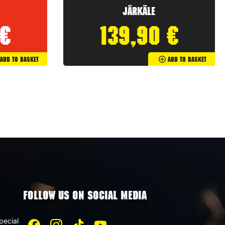
Järkäle
€
139,90
€
Add To Basket
Add To Basket
FOLLOW US ON SOCIAL MEDIA
pecial