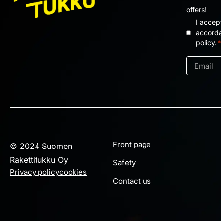
offers!
I accep
Privacy
accorda
policy.
*
policy
*
Email
*
Front page
© 2024 Suomen
Rakettitukku Oy
Safety
Privacy policy
cookies
Contact us