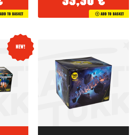
€
99,90
€
Add To Basket
Add To Basket
New!