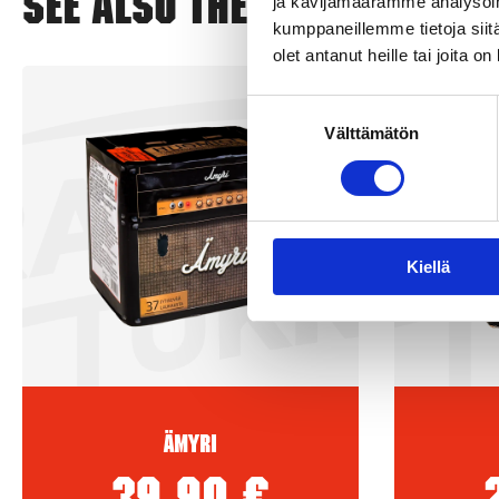
See also these
ja kävijämäärämme analysoim
kumppaneillemme tietoja siitä
olet antanut heille tai joita o
New!
Suostumuksen
Välttämätön
valinta
Kiellä
Ämyri