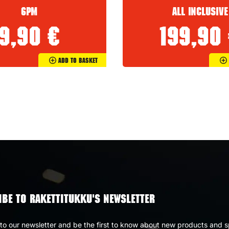
6PM
All inclusive
9,90
€
199,90
Add To Basket
BE TO RAKETTITUKKU'S NEWSLETTER
to our newsletter and be the first to know about new products and s