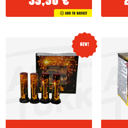
39,90
€
Add To Basket
New!