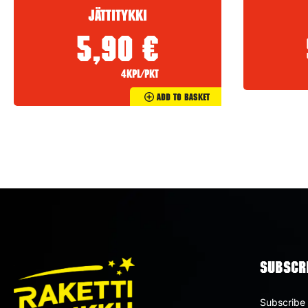
Jättitykki
5,90
€
4kpl/pkt
Add To Basket
SUBSCRI
Subscribe 