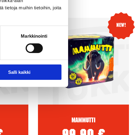
tiikka-alan
ietoja muihin tietoihin, joita
New!
New!
Markkinointi
Salli kaikki
Mammutti