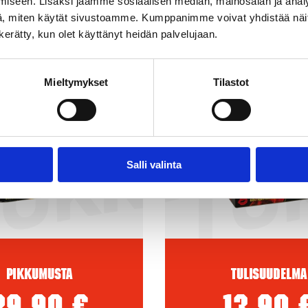
iseen. Lisäksi jaamme sosiaalisen median, mainosalan ja analy
, miten käytät sivustoamme. Kumppanimme voivat yhdistää näitä t
n kerätty, kun olet käyttänyt heidän palvelujaan.
New!
Mieltymykset
Tilastot
Salli valinta
Pikkumusta
Tulisuudelma