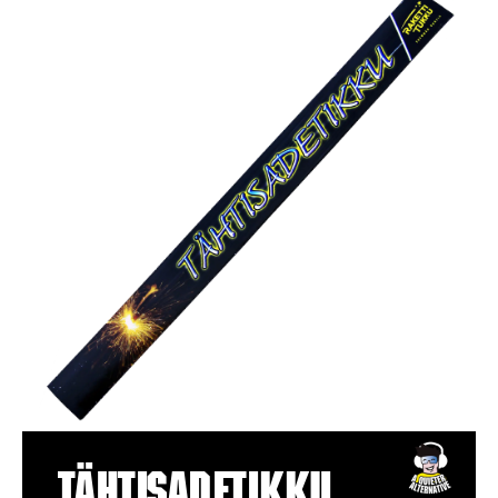
Tähtisadetikku