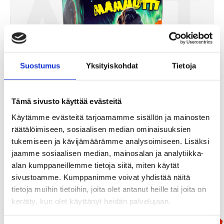
Suostumus
Yksityiskohdat
Tietoja
Tämä sivusto käyttää evästeitä
Käytämme evästeitä tarjoamamme sisällön ja mainosten
Mammutti
räätälöimiseen, sosiaalisen median ominaisuuksien
tukemiseen ja kävijämäärämme analysoimiseen. Lisäksi
99,90
€
jaamme sosiaalisen median, mainosalan ja analytiikka-
alan kumppaneillemme tietoja siitä, miten käytät
Add To Basket
sivustoamme. Kumppanimme voivat yhdistää näitä
tietoja muihin tietoihin, joita olet antanut heille tai joita on
kerätty, kun olet käyttänyt heidän palvelujaan.