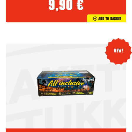
9,90
€
Add To Basket
New!