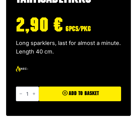
2,90
€
6pcs/pkg
Long sparklers, last for almost a minute.
Length 40 cm.
NEC:
Tähtisadetikku
quantity
Add To Basket