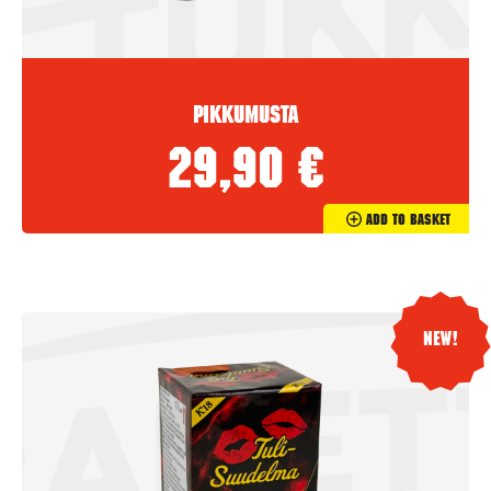
Pikkumusta
29,90
€
Add To Basket
New!