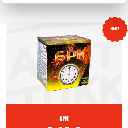
New!
6PM