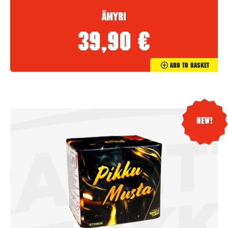
Ämyri
39,90
€
Add To Basket
New!