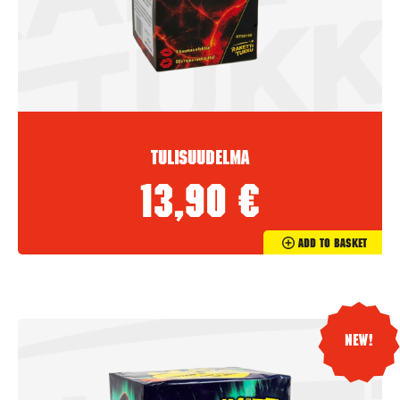
Tulisuudelma
13,90
€
Add To Basket
New!