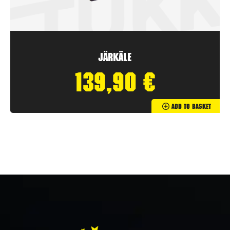
Järkäle
139,90
€
Add To Basket