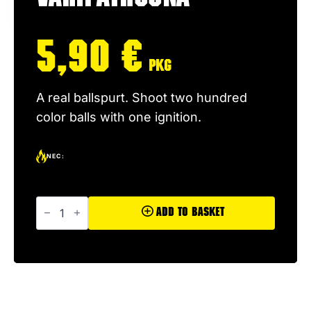
5,90
€
pkg
A real ballspurt. Shoot two hundred
color balls with one ignition.
NEC:
Väripatruuna
quantity
Add To Basket