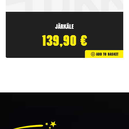
Järkäle
139,90
€
Add To Basket