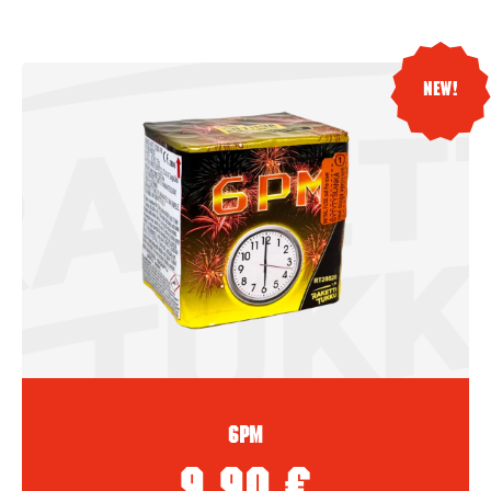
New!
6PM