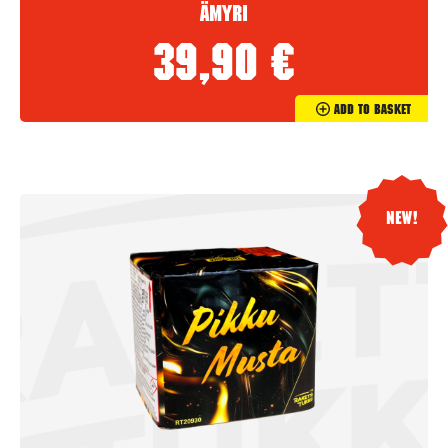
Ämyri
39,90
€
Add To Basket
New!