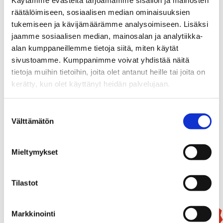
Käytämme evästeitä tarjoamamme sisällön ja mainosten
räätälöimiseen, sosiaalisen median ominaisuuksien
tukemiseen ja kävijämäärämme analysoimiseen. Lisäksi
jaamme sosiaalisen median, mainosalan ja analytiikka-
alan kumppaneillemme tietoja siitä, miten käytät
sivustoamme. Kumppanimme voivat yhdistää näitä
tietoja muihin tietoihin, joita olet antanut heille tai joita on
kerätty, kun olet käyttänyt heidän palvelujaan.
Suostumuksen
Mammutti
Välttämätön
valinta
99,90
€
Mieltymykset
Add To Basket
Tilastot
Markkinointi
New!