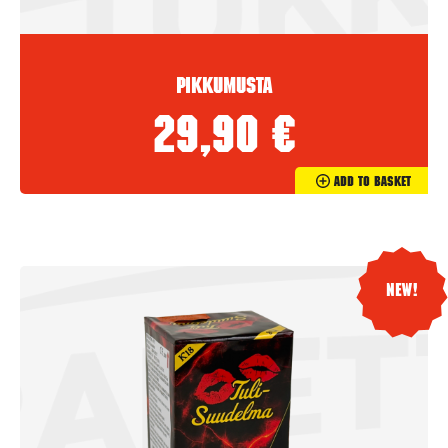
Pikkumusta
29,90
€
Add To Basket
New!