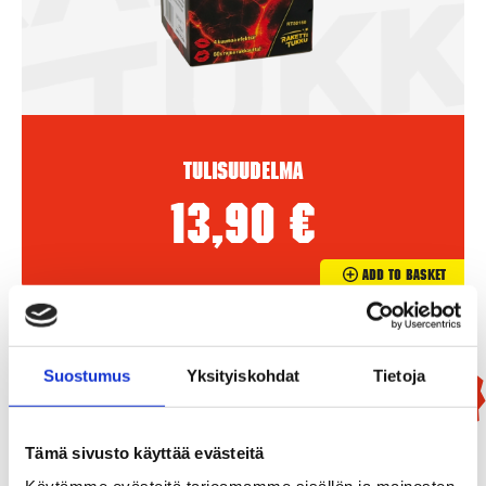
Tulisuudelma
13,90
€
Add To Basket
Suostumus
Yksityiskohdat
Tietoja
New!
Tämä sivusto käyttää evästeitä