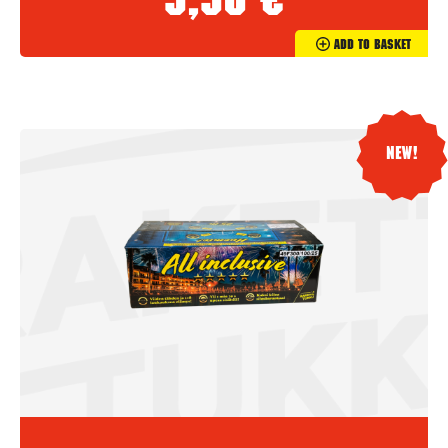
9,90
€
Add To Basket
New!