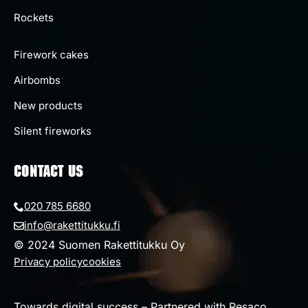
Rockets
Firework cakes
Airbombs
New products
Silent fireworks
CONTACT US
020 785 6680
info@rakettitukku.fi
© 2024 Suomen Rakettitukku Oy
Privacy policy
cookies
Towards digital success – Partnered with Resaco