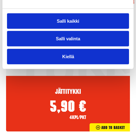
Salli kaikki
Salli valinta
Kiellä
Jättitykki
5,90
€
4kpl/pkt
Add To Basket