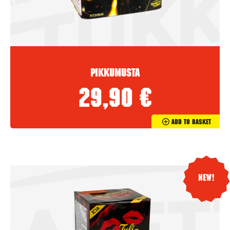
Pikkumusta
29,90
€
Add To Basket
New!