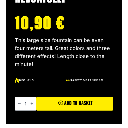
10,90
€
This large size fountain can be even
four meters tall. Great colors and three
different effects! Length close to the
minute!
NEC: 81 G
SAFETY DISTANCE 8M
Revontulet
quantity
Add To Basket