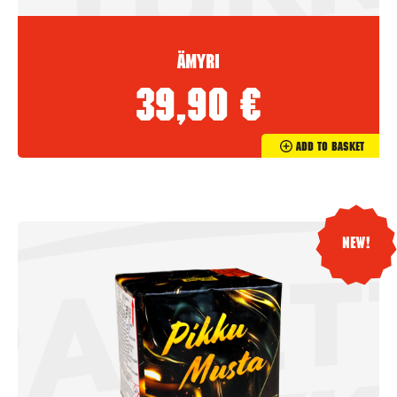
Ämyri
39,90
€
Add To Basket
New!