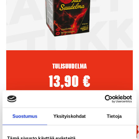
Tulisuudelma
13,90
€
Add To Basket
Suostumus
Yksityiskohdat
Tietoja
New!
Tämä sivusto käyttää evästeitä