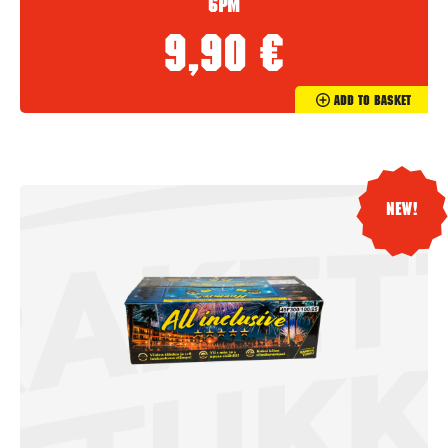
6PM
9,90
€
Add To Basket
New!