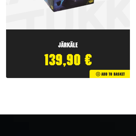
Järkäle
139,90
€
Add To Basket