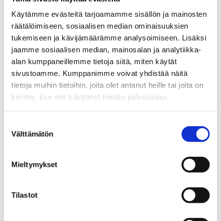
Käytämme evästeitä tarjoamamme sisällön ja mainosten
räätälöimiseen, sosiaalisen median ominaisuuksien
tukemiseen ja kävijämäärämme analysoimiseen. Lisäksi
jaamme sosiaalisen median, mainosalan ja analytiikka-
alan kumppaneillemme tietoja siitä, miten käytät
sivustoamme. Kumppanimme voivat yhdistää näitä
tietoja muihin tietoihin, joita olet antanut heille tai joita on
kerätty, kun olet käyttänyt heidän palvelujaan.
Suostumuksen
Välttämätön
valinta
Mammutti
99,90
€
Mieltymykset
Add To Basket
Tilastot