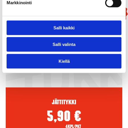
Markkinointi
New!
Salli kaikki
Salli valinta
Kiellä
Jättitykki
5,90
€
4kpl/pkt