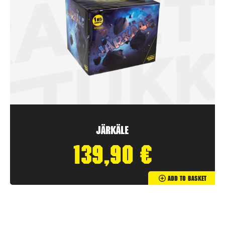
Järkäle
139,90
€
Add To Basket