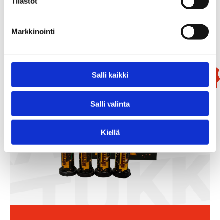
99,90
€
Tilastot
Add To Basket
Markkinointi
Salli kaikki
New!
Salli valinta
Kiellä