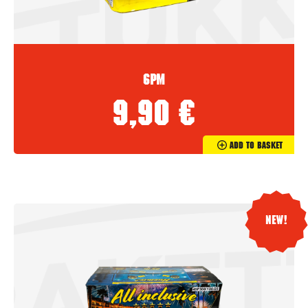
6PM
9,90
€
Add To Basket
New!