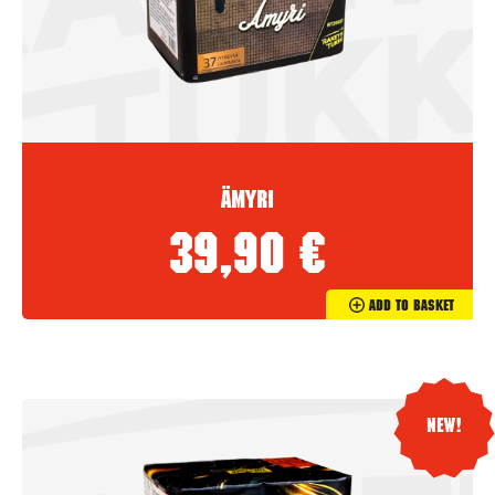
Ämyri
39,90
€
Add To Basket
New!