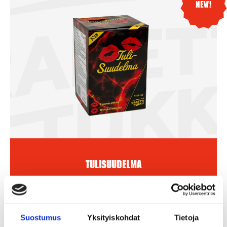
New!
Tulisuudelma
13,90
€
Add To Basket
Suostumus
Yksityiskohdat
Tietoja