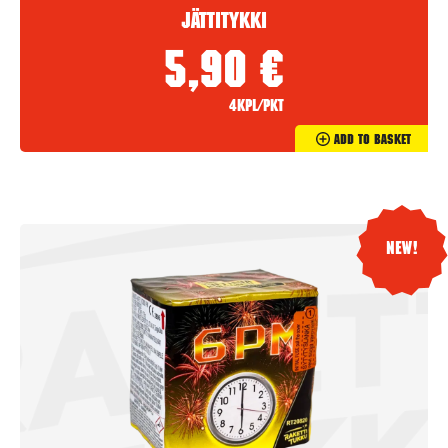
Jättitykki
5,90
€
4kpl/pkt
Add To Basket
New!