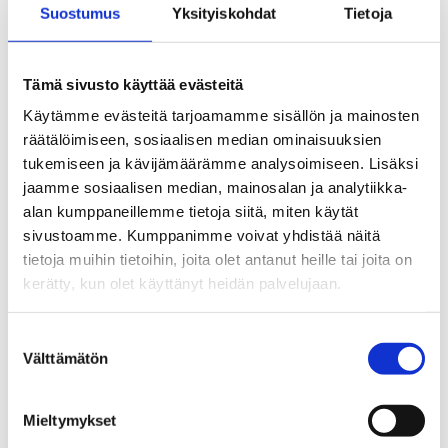
Katso reitti kartalta
Suostumus
Yksityiskohdat
Tietoja
Tämä sivusto käyttää evästeitä
Käytämme evästeitä tarjoamamme sisällön ja mainosten
räätälöimiseen, sosiaalisen median ominaisuuksien
tukemiseen ja kävijämäärämme analysoimiseen. Lisäksi
jaamme sosiaalisen median, mainosalan ja analytiikka-
alan kumppaneillemme tietoja siitä, miten käytät
sivustoamme. Kumppanimme voivat yhdistää näitä
tietoja muihin tietoihin, joita olet antanut heille tai joita on
kerätty, kun olet käyttänyt heidän palvelujaan.
Suostumuksen
Välttämätön
valinta
Mieltymykset