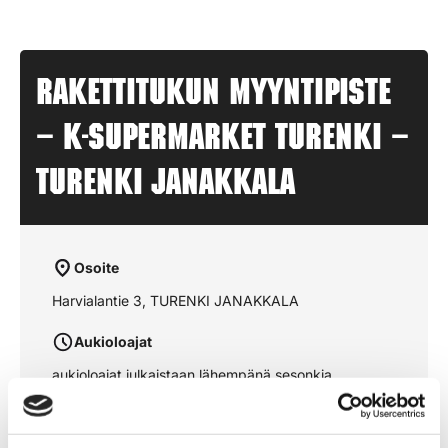
Rakettitukun myyntipiste
– K-SUPERMARKET TURENKI –
TURENKI JANAKKALA
Osoite
Harvialantie 3, TURENKI JANAKKALA
Aukioloajat
aukioloajat julkaistaan lähempänä sesonkia