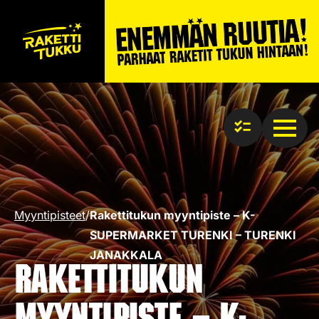
Myyntipisteet
/
Rakettitukun myyntipiste – K-
SUPERMARKET TURENKI – TURENKI
JANAKKALA
Rakettitukun