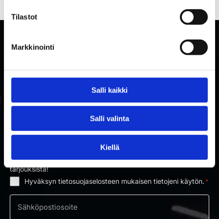
Tilastot
Markkinointi
Salli kaikki
Salli valinta
TILAA RAKETTITUKUN UUTISKIRJE
Kiellä
Tilaa uutiskirje ja saat ensimmäisenä tietoa uutuuksista ja
tarjouksista!
Hyväksyn tietosuojaselosteen mukaisen tietojeni käytön.
*
Suostumus
*
Sähköposti