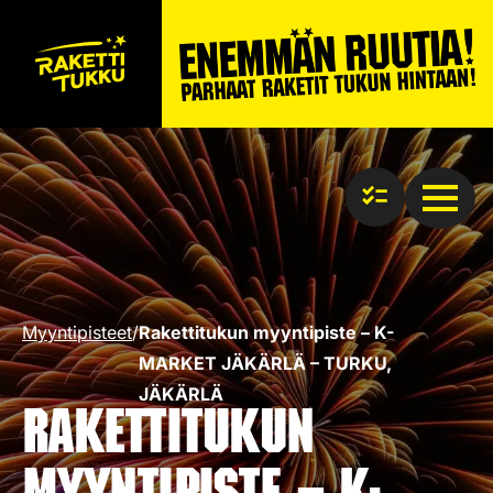
Myyntipisteet
/
Rakettitukun myyntipiste – K-
MARKET JÄKÄRLÄ – TURKU,
JÄKÄRLÄ
Rakettitukun