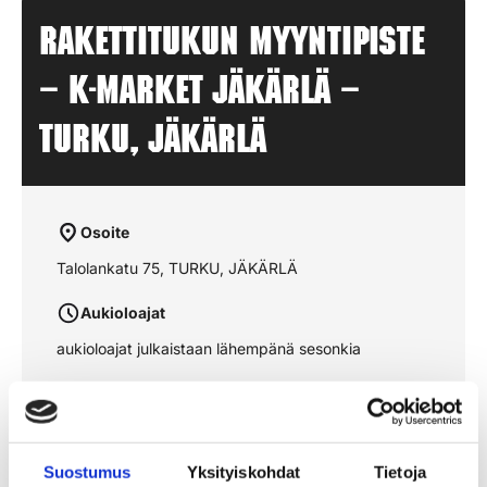
Rakettitukun myyntipiste
– K-MARKET JÄKÄRLÄ –
TURKU, JÄKÄRLÄ
Osoite
Talolankatu 75, TURKU, JÄKÄRLÄ
Aukioloajat
aukioloajat julkaistaan lähempänä sesonkia
Katso reitti kartalta
Suostumus
Yksityiskohdat
Tietoja