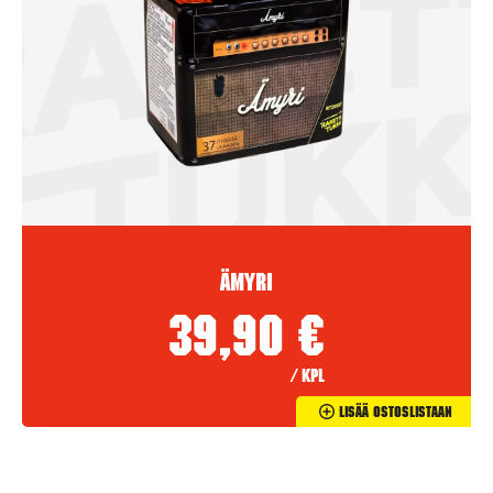
Ämyri
39,90
€
/ kpl
Lisää Ostoslistaan