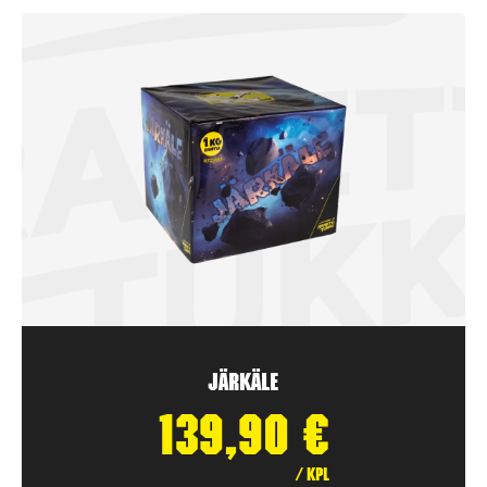
Järkäle
139,90
€
/ kpl