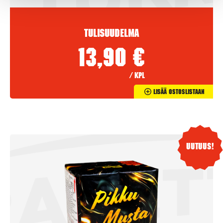
Tulisuudelma
13,90
€
/ kpl
Lisää Ostoslistaan
Uutuus!