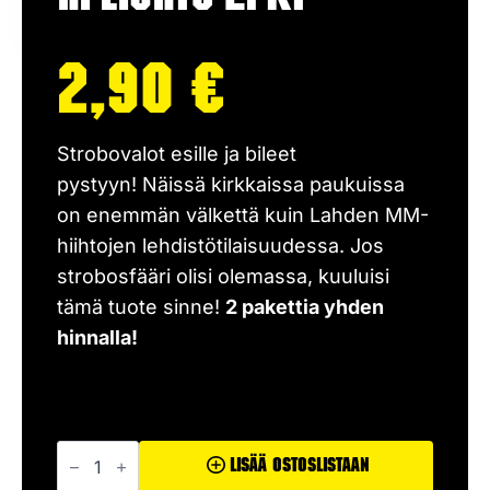
2,90
€
Strobovalot esille ja bileet
pystyyn!
Näissä kirkkaissa paukuissa
on enemmän välkettä kuin Lahden MM-
hiihtojen lehdistötilaisuudessa. Jos
strobosfääri olisi olemassa, kuuluisi
tämä tuote sinne!
2 pakettia yhden
hinnalla!
Hi-
Lights
Lisää Ostoslistaan
2pkt