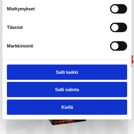
99,90
€
Mieltymykset
/ kpl
Tilastot
Lisää Ostoslistaan
Markkinointi
Uutuus!
Salli kaikki
Salli valinta
Kiellä