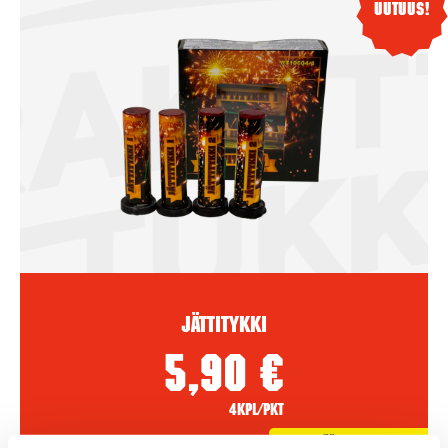
Uutuus!
Jättitykki
5,90
€
4kpl/pkt
Lisää Ostoslistaan