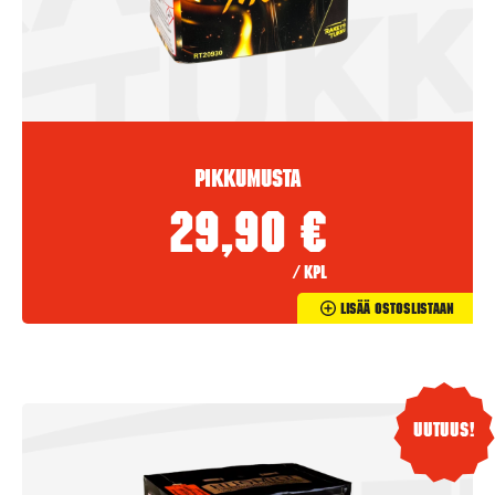
Pikkumusta
29,90
€
/ kpl
Lisää Ostoslistaan
Uutuus!