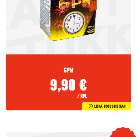
6PM
9,90
€
/ kpl
Lisää Ostoslistaan