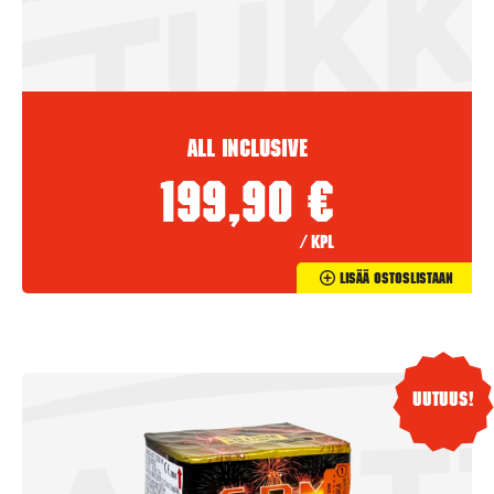
All Inclusive
199,90
€
/ kpl
Lisää Ostoslistaan
Uutuus!