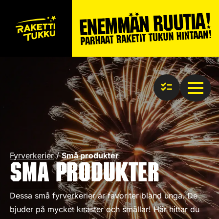
Fyrverkerier
/
Små produkter
Små produkter
Dessa små fyrverkerier är favoriter bland unga. De
bjuder på mycket knaster och smällar! Här hittar du