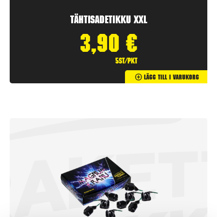
Tähtisadetikku XXL
3,90
€
5st/pkt
Lägg Till I Varukorg