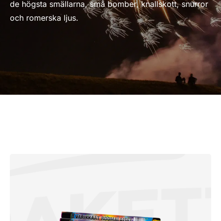
de högsta smällarna, små bomber, knallskott, snurror
och romerska ljus.