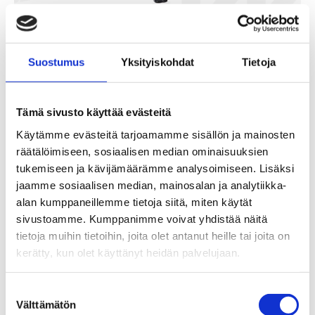
Suostumus
Yksityiskohdat
Tietoja
Magnum Kranu
Tämä sivusto käyttää evästeitä
2,90
€
Käytämme evästeitä tarjoamamme sisällön ja mainosten
räätälöimiseen, sosiaalisen median ominaisuuksien
50st/pkt
tukemiseen ja kävijämäärämme analysoimiseen. Lisäksi
Lägg Till I Varukorg
jaamme sosiaalisen median, mainosalan ja analytiikka-
alan kumppaneillemme tietoja siitä, miten käytät
sivustoamme. Kumppanimme voivat yhdistää näitä
tietoja muihin tietoihin, joita olet antanut heille tai joita on
kerätty, kun olet käyttänyt heidän palvelujaan.
Suostumuksen
Välttämätön
valinta