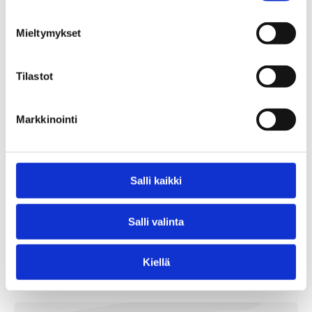
Mieltymykset
Tilastot
Markkinointi
Iso Pörriäinen
Salli kaikki
2,90
€
Salli valinta
10st/pkt
Lägg Till I Varukorg
Kiellä