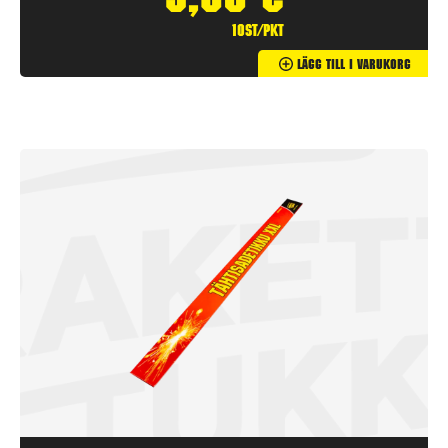
3,90
€
10st/pkt
Lägg Till I Varukorg