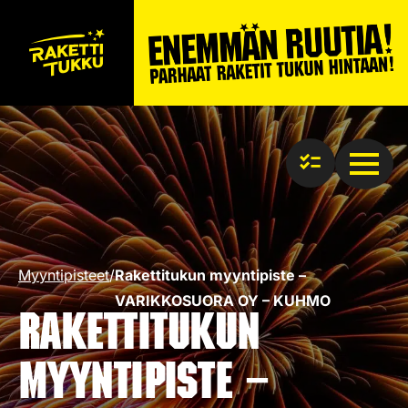
Myyntipisteet
/
Rakettitukun myyntipiste –
VARIKKOSUORA OY – KUHMO
Rakettitukun
myyntipiste –