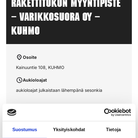
Rakettitukun myyntipiste
– VARIKKOSUORA OY –
KUHMO
Osoite
Kainuuntie 108, KUHMO
Aukioloajat
aukioloajat julkaistaan lähempänä sesonkia
Katso reitti kartalta
Suostumus
Yksityiskohdat
Tietoja