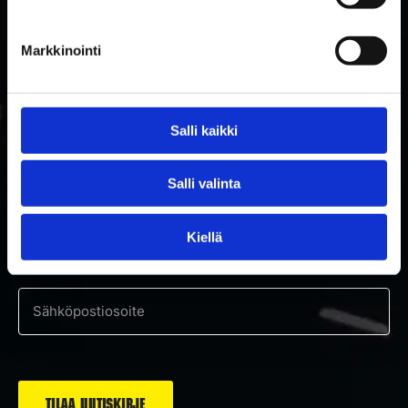
Markkinointi
Salli kaikki
TILAA RAKETTITUKUN UUTISKIRJE
Salli valinta
Tilaa uutiskirje ja saat ensimmäisenä tietoa uutuuksista ja
Kiellä
tarjouksista!
Hyväksyn tietosuojaselosteen mukaisen tietojeni käytön.
*
Suostumus
*
Sähköposti
*