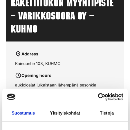
Rakettitukun myyntipiste
– VARIKKOSUORA OY –
KUHMO
Address
Kainuuntie 108, KUHMO
Opening hours
aukioloajat julkaistaan lähempänä sesonkia
See the route on the map
Suostumus
Yksityiskohdat
Tietoja