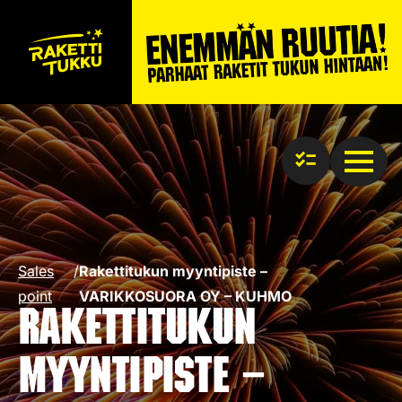
Sales
/
Rakettitukun myyntipiste –
point
VARIKKOSUORA OY – KUHMO
Rakettitukun
myyntipiste –