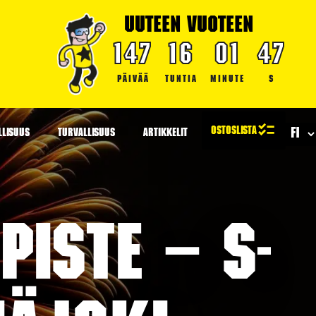
UUTEEN VUOTEEN
147
16
01
46
PÄIVÄÄ
TUNTIA
MINUTE
S
LLISUUS
TURVALLISUUS
ARTIKKELIT
iste – S-