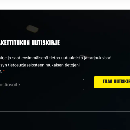
AKETTITUKUN UUTISKIRJE
kirje ja saat ensimmäisenä tietoa uutuuksista ja tarjouksista!
yn tietosuojaselosteen mukaisen tietojeni
us
n.
*
ti