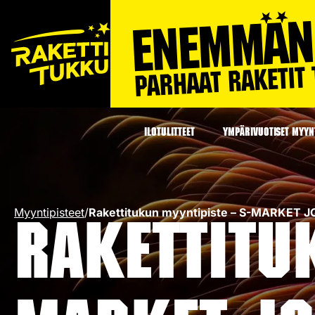
ILOTULITTEET
YMPÄRIVUOTISET MYYNT
Myyntipisteet
/
Rakettitukun myyntipiste – S-MARKET J
Rakettitu