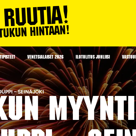
IPISTEET
VENETSIALAISET 2026
ILOTULITUS JUHLIISI
VASTUU
OUPPI – SEINÄJOKI
kun myyntip