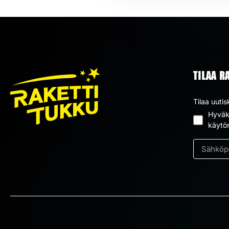
TILAA R
Tilaa uutis
Hyväks
Suostum
käytö
*
Sähköpos
*