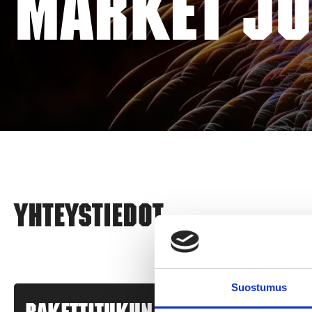
MARKET JO
Yhteystiedot
Suostumus