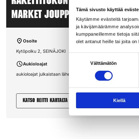
Rakettitukun myyntipiste – S
Tämä sivusto käyttää eväste
MARKET JOUPPI – SEINÄJOKI
Käytämme evästeitä tarjoama
ja kävijämäärämme analysoim
kumppaneillemme tietoja siitä
Osoite
olet antanut heille tai joita o
Kytöpolku 2, SEINÄJOKI
Suostumuksen
Välttämätön
valinta
Aukioloajat
aukioloajat julkaistaan lähempänä sesonkia
Kiellä
Katso reitti kartalta