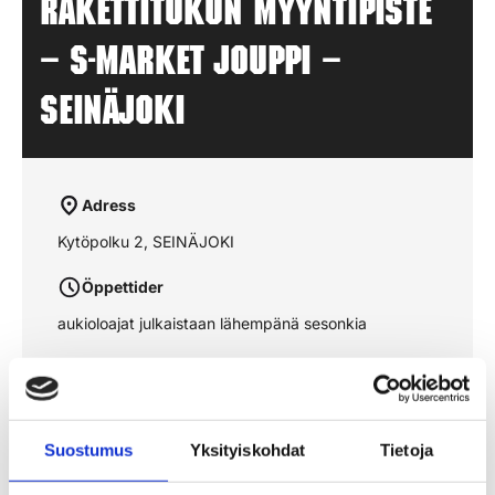
Rakettitukun myyntipiste
– S-MARKET JOUPPI –
SEINÄJOKI
Adress
Kytöpolku 2, SEINÄJOKI
Öppettider
aukioloajat julkaistaan lähempänä sesonkia
Se rutten på kartan
Suostumus
Yksityiskohdat
Tietoja