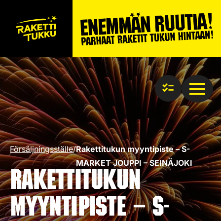
Försäljningsställe
/
Rakettitukun myyntipiste – S-
MARKET JOUPPI – SEINÄJOKI
Rakettitukun
myyntipiste – S-