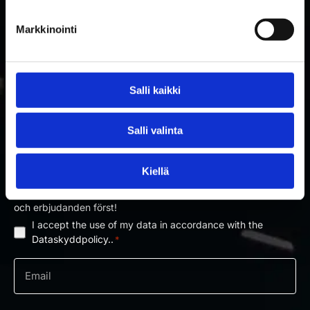
Markkinointi
Salli kaikki
PRENUMERERA PÅ RAKETTITUKKU
Salli valinta
NYHETSBREV
Kiellä
Prenumerera på nyhetsbrevet och få information om nyheter
och erbjudanden först!
I accept the use of my data in accordance with the
Dataskyddpolicy
Dataskyddpolicy..
*
*
e-
post