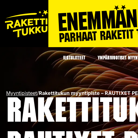
ILOTULITTEET
YMPÄRIVUOTISET MYYNT
Myyntipisteet
/
Rakettitukun myyntipiste – RAUTIXET P
Rakettitu