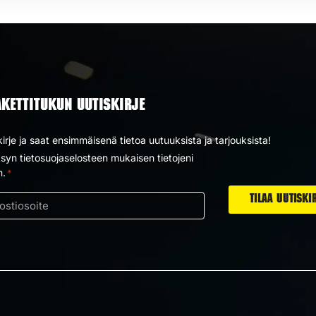
AKETTITUKUN UUTISKIRJE
kirje ja saat ensimmäisenä tietoa uutuuksista ja tarjouksista!
yn tietosuojaselosteen mukaisen tietojeni
us
n.
*
ti