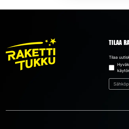
TILAA R
Tilaa uutis
Hyväks
Suostum
käytö
*
Sähköpos
*