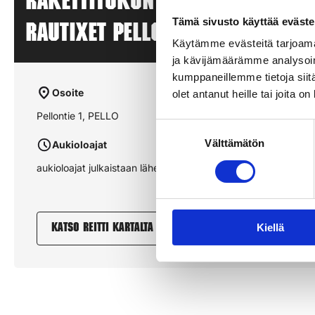
Rakettitukun myyntipiste –
Tämä sivusto käyttää eväste
RAUTIXET PELLO – PELLO
Käytämme evästeitä tarjoama
ja kävijämäärämme analysoim
kumppaneillemme tietoja siitä
Osoite
olet antanut heille tai joita o
Pellontie 1, PELLO
Suostumuksen
Välttämätön
valinta
Aukioloajat
aukioloajat julkaistaan lähempänä sesonkia
Kiellä
Katso reitti kartalta