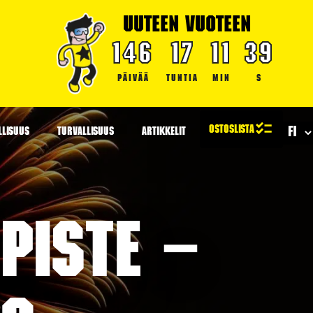
UUTEEN VUOTEEN
146
17
11
39
PÄIVÄÄ
TUNTIA
MIN
S
LLISUUS
TURVALLISUUS
ARTIKKELIT
piste –