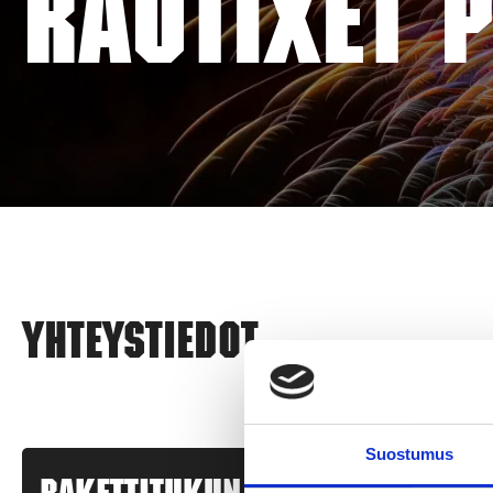
RAUTIXET P
Yhteystiedot
Suostumus