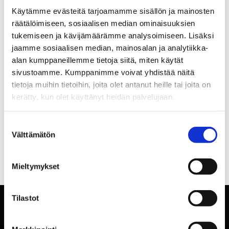
Käytämme evästeitä tarjoamamme sisällön ja mainosten
räätälöimiseen, sosiaalisen median ominaisuuksien
tukemiseen ja kävijämäärämme analysoimiseen. Lisäksi
jaamme sosiaalisen median, mainosalan ja analytiikka-
alan kumppaneillemme tietoja siitä, miten käytät
sivustoamme. Kumppanimme voivat yhdistää näitä
tietoja muihin tietoihin, joita olet antanut heille tai joita on
kerätty, kun olet käyttänyt heidän palvelujaan.
Suostumuksen
Välttämätön
valinta
Mieltymykset
Tilastot