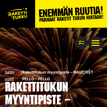
Sales
/
Rakettitukun myyntipiste – RAUTIXET
point
PELLO – PELLO
Rakettitukun
myyntipiste –