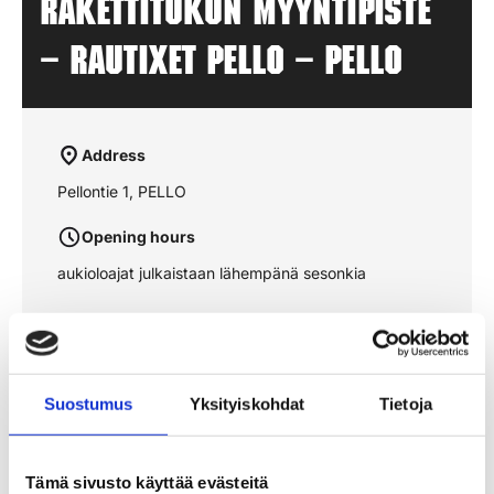
Rakettitukun myyntipiste
– RAUTIXET PELLO – PELLO
Address
Pellontie 1, PELLO
Opening hours
aukioloajat julkaistaan lähempänä sesonkia
See the route on the map
Suostumus
Yksityiskohdat
Tietoja
Tämä sivusto käyttää evästeitä