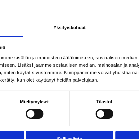
Yksityiskohdat
Ä,
itä
mme sisällön ja mainosten räätälöimiseen, sosiaalisen median
iseen. Lisäksi jaamme sosiaalisen median, mainosalan ja analy
, miten käytät sivustoamme. Kumppanimme voivat yhdistää näitä t
n kerätty, kun olet käyttänyt heidän palvelujaan.
Mieltymykset
Tilastot
Salli valinta