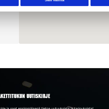
AKETTITUKUN UUTISKIRJE
kirje ja saat ensimmäisenä tietoa uutuuksista ja tarjouksista!