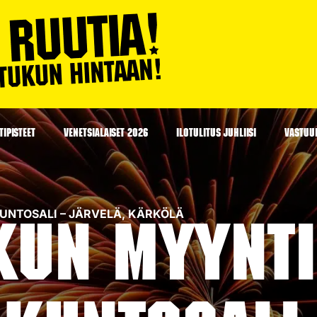
IPISTEET
VENETSIALAISET 2026
ILOTULITUS JUHLIISI
VASTUU
 KUNTOSALI – JÄRVELÄ, KÄRKÖLÄ
kun myynti