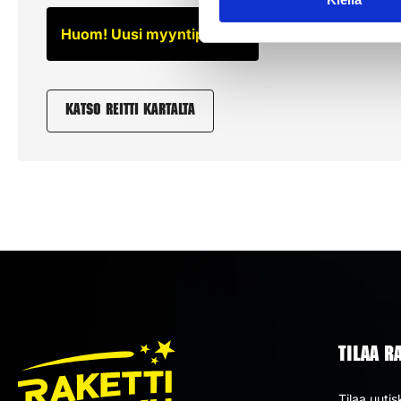
Huom! Uusi myyntipaikka.
Katso reitti kartalta
TILAA R
Tilaa uutis