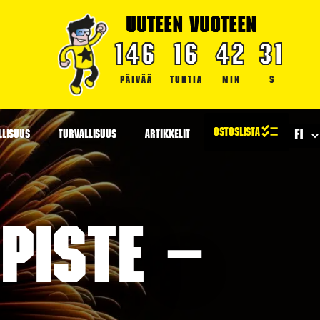
UUTEEN VUOTEEN
146
16
42
31
PÄIVÄÄ
TUNTIA
MIN
S
LLISUUS
TURVALLISUUS
ARTIKKELIT
piste –