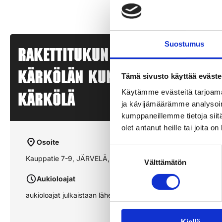
Suostumus
Rakettitukun myyntipiste –
KÄRKÖLÄN KUNTOSALI – JÄRVEL
Tämä sivusto käyttää eväste
Käytämme evästeitä tarjoama
KÄRKÖLÄ
ja kävijämäärämme analysoim
kumppaneillemme tietoja siitä
olet antanut heille tai joita o
Osoite
Suostumuksen
Kauppatie 7-9, JÄRVELÄ, KÄRKÖLÄ
Välttämätön
valinta
Aukioloajat
aukioloajat julkaistaan lähempänä sesonkia
Kiellä