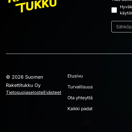
Hyväks
Suostum
käytö
*
Sähköpos
*
Etusivu
© 2026 Suomen
Rakettitukku Oy
Turvallisuus
Tietosuojaseloste
Evästeet
Ota yhteyttä
Kaikki padat