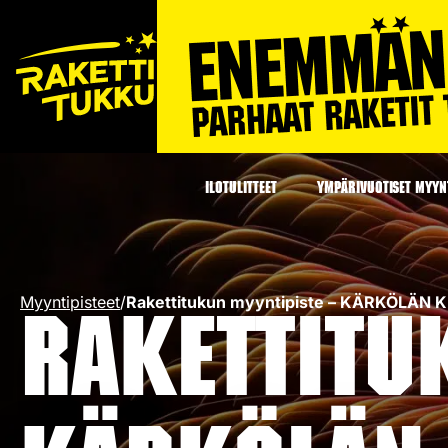
ILOTULITTEET
YMPÄRIVUOTISET MYYNT
Myyntipisteet
/
Rakettitukun myyntipiste – KÄRKÖLÄN
Rakettitu