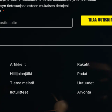
yn tietosuojaselosteen mukaisen tietojeni
us
n.
*
ti
Artikkelit
Raketit
Hiilijalanjälki
Padat
Tietoa meistä
Uutuudet
Ilotulitteet
Arvonta