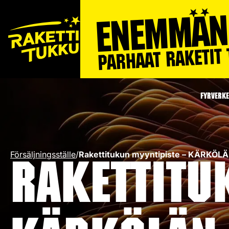
FYRVERKE
Försäljningsställe
/
Rakettitukun myyntipiste – KÄRKÖ
Rakettitu