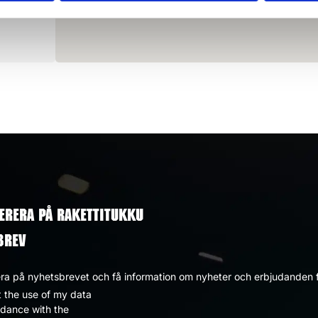
ERERA PÅ RAKETTITUKKU
BREV
a på nyhetsbrevet och få information om nyheter och erbjudanden f
t the use of my data
dpolicy
rdance with the