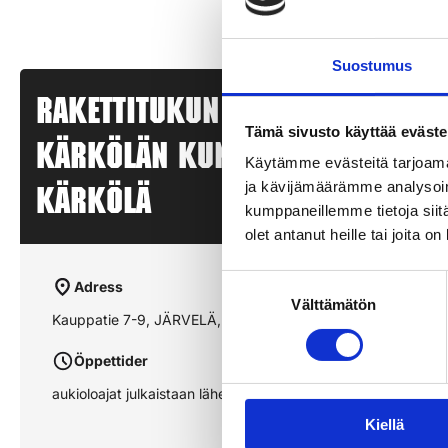
Suostumus
Rakettitukun myyntipiste –
Tämä sivusto käyttää eväste
KÄRKÖLÄN KUNTOSALI – JÄRVEL
Käytämme evästeitä tarjoama
ja kävijämäärämme analysoim
KÄRKÖLÄ
kumppaneillemme tietoja siitä
olet antanut heille tai joita o
Suostumuksen
Adress
Välttämätön
valinta
Kauppatie 7-9, JÄRVELÄ, KÄRKÖLÄ
Öppettider
aukioloajat julkaistaan lähempänä sesonkia
Kiellä