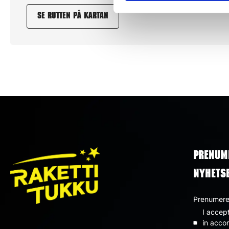
Se rutten på kartan
PRENUM
NYHETS
Prenumerer
I accep
Dataskyd
in acco