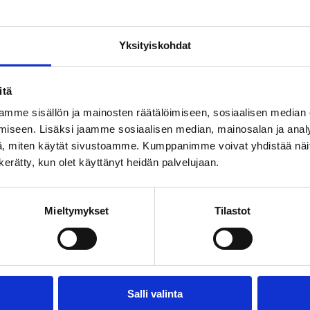
Yksityiskohdat
itä
Ä,
mme sisällön ja mainosten räätälöimiseen, sosiaalisen median
iseen. Lisäksi jaamme sosiaalisen median, mainosalan ja analy
, miten käytät sivustoamme. Kumppanimme voivat yhdistää näitä t
n kerätty, kun olet käyttänyt heidän palvelujaan.
Mieltymykset
Tilastot
Salli valinta