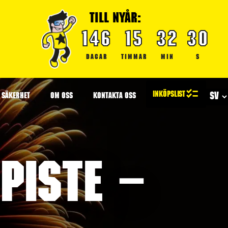
TILL NYÅR:
146
15
32
29
DAGAR
TIMMAR
MIN
S
SÄKERHET
OM OSS
KONTAKTA OSS
piste –